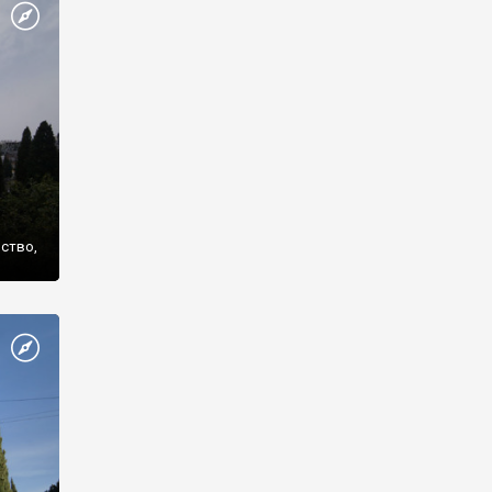
же
нство,