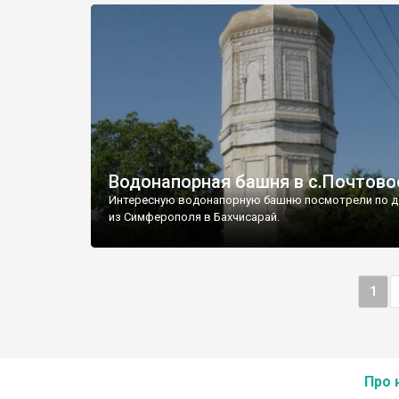
Водонапорная башня в с.Почтово
Интересную водонапорную башню посмотрели по д
из Симферополя в Бахчисарай.
1
Про 