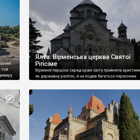
ефактів
називаються «повстяками» (postaki)…” “Вино. Крим
єкту
виробляє відмінне вино і його вдосталь: воно все ду
го».
легке біле і дуже […]
ти та
Ялта. Вірменська церква Святої
Ріпсіме
вський
 той
Вірменія першою серед країн світу прийняла христия
димиру
як державну релігію, й на подив багатьох пересічних
илю ІІ,
українців, які усіх кавказців вважають мусульманами,
 в
вірмени є відданими вірянами Христа