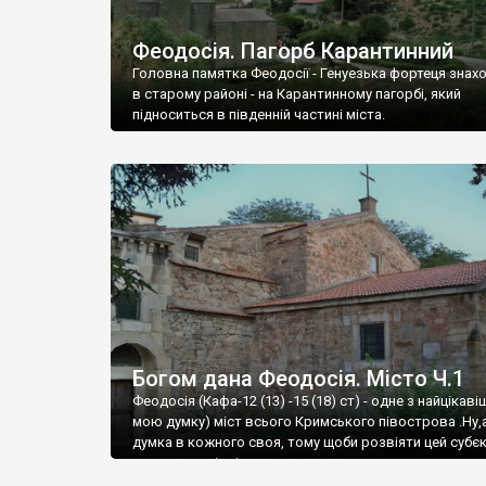
Феодосія. Пагорб Карантинний
Головна памятка Феодосії - Генуезька фортеця знах
в старому районі - на Карантинному пагорбі, який
підноситься в південній частині міста.
Богом дана Феодосія. Місто Ч.1
Феодосія (Кафа-12 (13) -15 (18) ст) - одне з найцікаві
мою думку) міст всього Кримського півострова .Ну,
думка в кожного своя, тому щоби розвіяти цей субєк
запрошую відвідати це