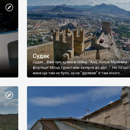
Судак
Судак... Вже чую крики в спину: "Ааа, попса! Муляжна
фортеця! Місце,туристами затерте до дір!..." Но то шо
мене ще там не було, ну не "дірявив" я там нічого...
принаймні до цього літа.