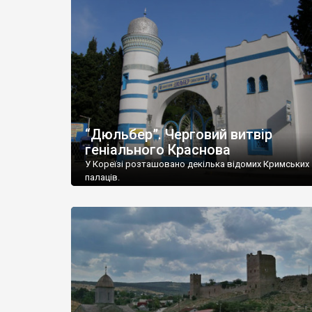
“Дюльбер”. Черговий витвір
геніального Краснова
У Кореїзі розташовано декілька відомих Кримських
палаців.