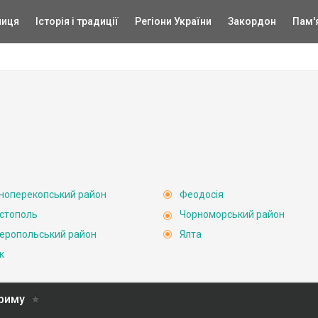
ниця
Історія і традиції
Регіони України
Закордон
Пам'
ноперекопський район
Феодосія
стополь
Чорноморський район
еропольський район
Ялта
к