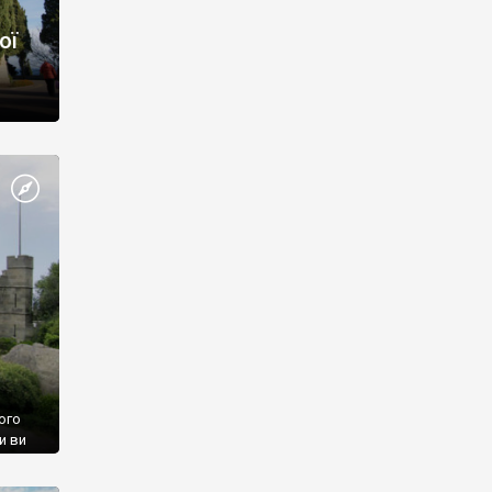
ої
ого
и ви