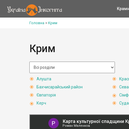
Крам
Головна
>
Крим
Крим
Алушта
Крас
Бахчисарайський район
Сева
Євпаторія
Сімф
Керч
Суда