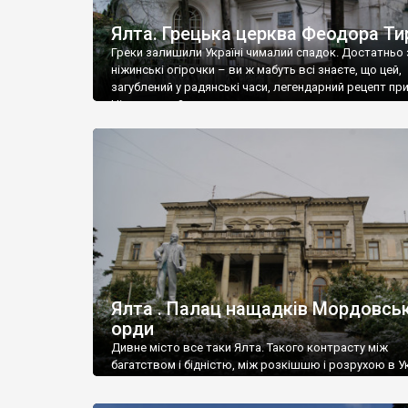
Ялта. Грецька церква Феодора Ти
Греки залишили Україні чималий спадок. Достатньо 
ніжинські огірочки – ви ж мабуть всі знаєте, що цей,
загублений у радянські часи, легендарний рецепт пр
Ніжин греки?
Ялта . Палац нащадків Мордовськ
орди
Дивне місто все таки Ялта. Такого контрасту між
багатством і бідністю, між розкішшю і розрухою в Ук
більше не знайдеш.