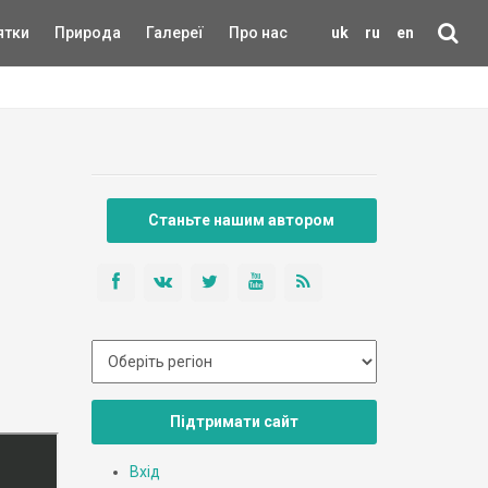
ятки
Природа
Галереї
Про нас
uk
ru
en
Станьте нашим автором
Підтримати сайт
Вхід