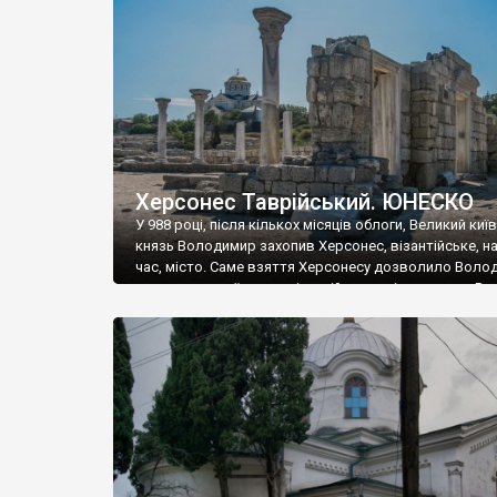
музею «Новгородський музей-заповідник» сотні арт
візантійської доби. Раритети викрадені з фондів об’
культурної спадщини ЮНЕСКО «Херсонеса Таврійсько
Офіційно – на виставку «Золото Візантії», але експер
влада в Україні вважають це лише […]
Херсонес Таврійський. ЮНЕСКО
У 988 році, після кількох місяців облоги, Великий киї
князь Володимир захопив Херсонес, візантійське, на
час, місто. Саме взяття Херсонесу дозволило Воло
диктувати свої умови візантійському імператору Вас
та одружитися з його дочкою Ганною. Цього ж року,
Херсонесі Володимир-язичник, став Василем-
християнином. А потім було Хрещення Русі. На честь
Херсонесу Таврійського названо місто […]