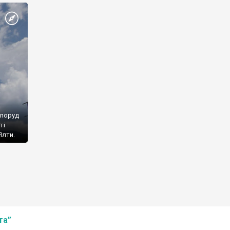
споруд
ті
Ялти.
та”