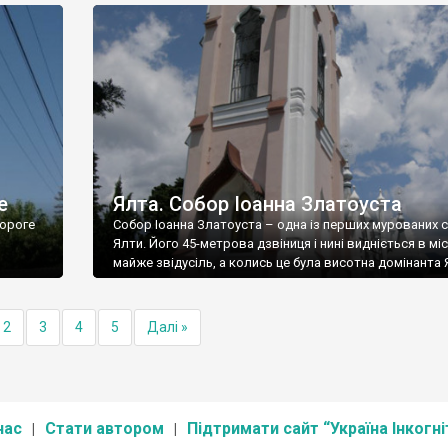
е
Ялта. Собор Іоанна Златоуста
ороге
Собор Іоанна Златоуста – одна із перших мурованих 
Ялти. Його 45-метрова дзвіниця і нині видніється в міс
майже звідусіль, а колись це була висотна домінанта 
2
3
4
5
Далі »
нас
Стати автором
Підтримати сайт “Україна Інкогні