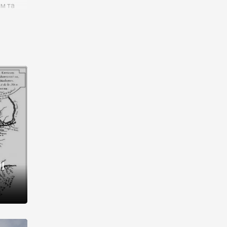
им та
ора і
є
го типу,
ей-
рний
ста:
 райони
від 2
I
і,
рукти,
 котрі