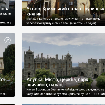
рона
Утьос. Кримський палац грузинськ
княгині
згадати
Майже у кожному населеному пункті на південному
ивезли у
узбережжі Криму є свій палац (а часто і не один).
ої
Алупка. Місто, церква, парк і,
звичайно, палац
Князь Воронцов був чи не найвідомішою людиною св
раїні
часу, але давайте не будемо кривити душею – чи знал
це прізвище до відвідин Алупки? Мабуть все таки ні.