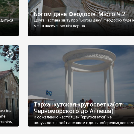
Богом дана Феодосія. Місто Ч.2
одиться
Друга частина звіту про "Богом дану" Феодосію буде 
менш насиченою ніж перша.
Тарханкутская кругосветка(от
Черноморского до Атлеша)
ших (на
але
К сожалению настоящей "кругосветки" не
тивізм,
получилось,пройти пешком вдоль побережья,поэтом
совершали радиальные вылазки из Оленевки.