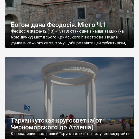
Богом дана Феодосія. Місто Ч.1
Феодосія (Кафа-12 (13) -15 (18) ст) - одне з найцікавіших (на
мою думку) міст всього Кримського півострова .Ну,але
думка в кожного своя, тому щоби розвіяти цей субєктивізм,
запрошую відвідати це
Тарханкутская кругосветка(от
Черноморского до Атлеша)
К сожалению настоящей "кругосветки" не получилось,пройти