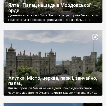
Ялта . Палац нащадків Мордовської
орди
Дивне місто все таки Ялта. Такого контрасту між багатством
і бідністю, між розкішшю і розрухою в Україні більше не
знайдеш.
Алупка. Місто, церква, парк і, звичайно,
палац
Князь Воронцов був чи не найвідомішою людиною свого
часу, але давайте не будемо кривити душею – чи знали ви це
прізвище до відвідин Алупки? Мабуть все таки ні.