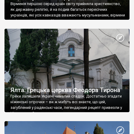
Вірменія першою серед країн світу прийняла християнство,
як державну релігію, й на подив багатьох пересічних
українців, які усіх кавказців вважають мусульманами, вірмени
є відданими вірянами Христа
Ялта. Грецька церква Феодора Тирона
Греки залишили Україні чималий спадок. Достатньо згадати
ніжинські огірочки – ви ж мабуть всі знаєте, що цей,
загублений у радянські часи, легендарний рецепт привезли у
Ніжин греки?