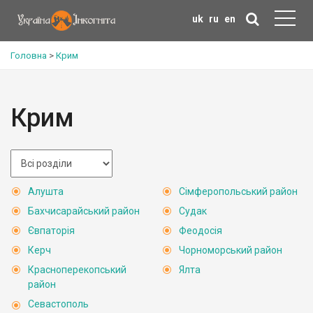
uk
ru
en
Головна
>
Крим
Крим
Алушта
Сімферопольський район
Бахчисарайський район
Судак
Євпаторія
Феодосія
Керч
Чорноморський район
Красноперекопський
Ялта
район
Севастополь