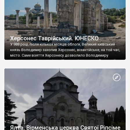
Херсонес Таврійський. ЮНЕСКО
У 988 році, після кількох місяців облоги, Великий київський
князь Володимир захопив Херсонес, візантійське, на той час,
місто. Саме взяття Херсонесу дозволило Володимиру
диктувати свої умови візантійському імператору Василю ІІ, та
одружитися з його дочкою Ганною. Цього ж року, в
Херсонесі Володимир-язичник, став Василем-християнином.
А потім було Хрещення Русі. На честь Херсонесу Таврійського
названо місто […]
Ялта. Вірменська церква Святої Ріпсіме