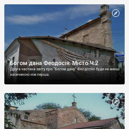
Богом дана Феодосія. Місто Ч.2
Друга частина звіту про "Богом дану" Феодосію буде не менш
насиченою ніж перша.