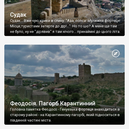
Судак
Судак... Вже чую крики в спину: "Ааа, попса! Муляжна фортеця!
Місце,туристами затерте до дір!..." Но то шо? А мене ще там
не було, ну не "дірявив" я там нічого... принаймні до цього літа.
Феодосія. Пагорб Карантинний
Головна памятка Феодосії - Генуезька фортеця знаходиться в
старому районі - на Карантинному пагорбі, який підноситься в
південній частині міста.