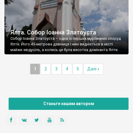
Ялта. Собор Іоанна Златоуста
Собор Іоанна Златоуста – одна із перших мурованих споруд
Ялти. Його 45-метрова дзвіниця і нині видніється в місті
майже звідусіль, а колись це була висотна домінанта Ялти.
1
2
3
4
5
Далі »
Станьте нашим автором