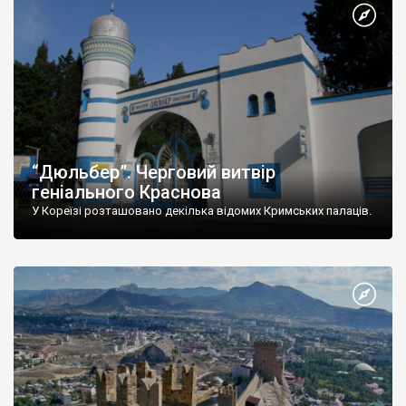
“Дюльбер”. Черговий витвір
геніального Краснова
У Кореїзі розташовано декілька відомих Кримських палаців.