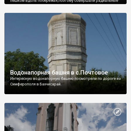
пешком вдоль побережья,поэтому совершали радиальные
вылазки из Оленевки.
Водонапорная башня в с.Почтовое
Интересную водонапорную башню посмотрели по дороге из
Симферополя в Бахчисарай.