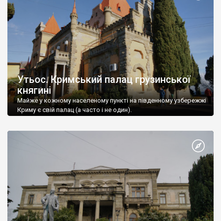
Утьос. Кримський палац грузинської
княгині
Майже у кожному населеному пункті на південному узбережжі
Криму є свій палац (а часто і не один).