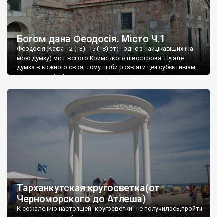
Богом дана Феодосія. Місто Ч.1
Феодосія (Кафа-12 (13) -15 (18) ст) - одне з найцікавіших (на
мою думку) міст всього Кримського півострова .Ну,але
думка в кожного своя, тому щоби розвіяти цей субєктивізм,
запрошую відвідати це
Тарханкутская кругосветка(от
Черноморского до Атлеша)
К сожалению настоящей "кругосветки" не получилось,пройти