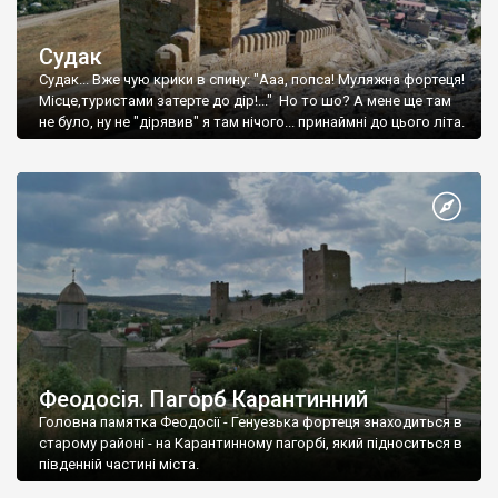
Судак
Судак... Вже чую крики в спину: "Ааа, попса! Муляжна фортеця!
Місце,туристами затерте до дір!..." Но то шо? А мене ще там
не було, ну не "дірявив" я там нічого... принаймні до цього літа.
Феодосія. Пагорб Карантинний
Головна памятка Феодосії - Генуезька фортеця знаходиться в
старому районі - на Карантинному пагорбі, який підноситься в
південній частині міста.