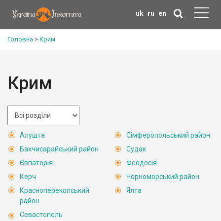
uk
ru
en
Головна
>
Крим
Крим
Алушта
Сімферопольський район
Бахчисарайський район
Судак
Євпаторія
Феодосія
Керч
Чорноморський район
Красноперекопський
Ялта
район
Севастополь