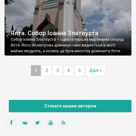
Ялта. Собор Іоанна Златоуста
Собор Іоанна Златоуста – одна із перших мурованих споруд
Ялти. Його 45-метрова дзвіниця і нині видніється в місті
майже звідусіль, а колись це була висотна домінанта Ялти.
1
2
3
4
5
Далі »
Станьте нашим автором