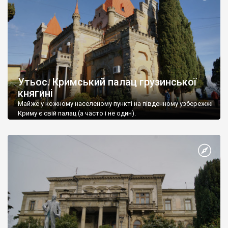
Утьос. Кримський палац грузинської
княгині
Майже у кожному населеному пункті на південному узбережжі
Криму є свій палац (а часто і не один).