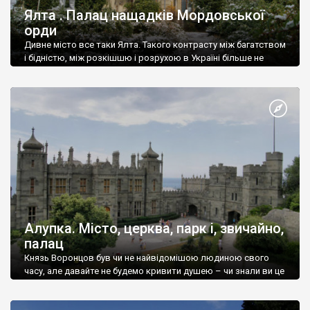
Ялта . Палац нащадків Мордовської
орди
Дивне місто все таки Ялта. Такого контрасту між багатством
і бідністю, між розкішшю і розрухою в Україні більше не
знайдеш.
Алупка. Місто, церква, парк і, звичайно,
палац
Князь Воронцов був чи не найвідомішою людиною свого
часу, але давайте не будемо кривити душею – чи знали ви це
прізвище до відвідин Алупки? Мабуть все таки ні.