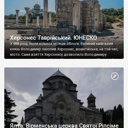
Херсонес Таврійський. ЮНЕСКО
У 988 році, після кількох місяців облоги, Великий київський
князь Володимир захопив Херсонес, візантійське, на той час,
місто. Саме взяття Херсонесу дозволило Володимиру
диктувати свої умови візантійському імператору Василю ІІ, та
одружитися з його дочкою Ганною. Цього ж року, в
Херсонесі Володимир-язичник, став Василем-християнином.
А потім було Хрещення Русі. На честь Херсонесу Таврійського
названо місто […]
Ялта. Вірменська церква Святої Ріпсіме