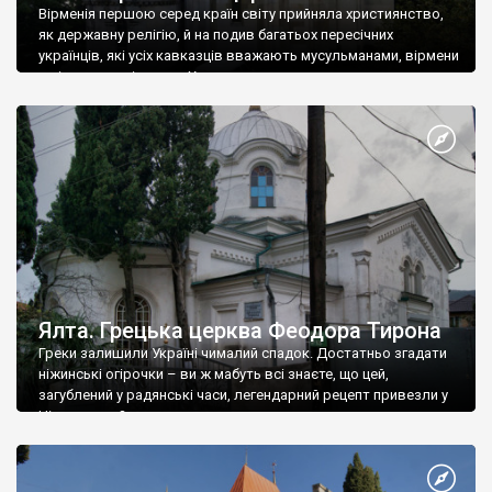
Вірменія першою серед країн світу прийняла християнство,
як державну релігію, й на подив багатьох пересічних
українців, які усіх кавказців вважають мусульманами, вірмени
є відданими вірянами Христа
Ялта. Грецька церква Феодора Тирона
Греки залишили Україні чималий спадок. Достатньо згадати
ніжинські огірочки – ви ж мабуть всі знаєте, що цей,
загублений у радянські часи, легендарний рецепт привезли у
Ніжин греки?