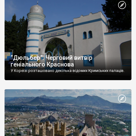
“Дюльбер”. Черговий витвір
геніального Краснова
У Кореїзі розташовано декілька відомих Кримських палаців.