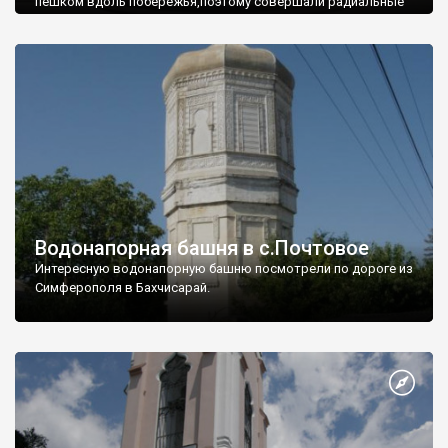
пешком вдоль побережья,поэтому совершали радиальные
вылазки из Оленевки.
Водонапорная башня в с.Почтовое
Интересную водонапорную башню посмотрели по дороге из
Симферополя в Бахчисарай.