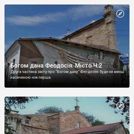
Богом дана Феодосія. Місто Ч.2
Друга частина звіту про "Богом дану" Феодосію буде не менш
насиченою ніж перша.