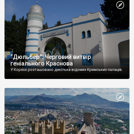
“Дюльбер”. Черговий витвір
геніального Краснова
У Кореїзі розташовано декілька відомих Кримських палаців.