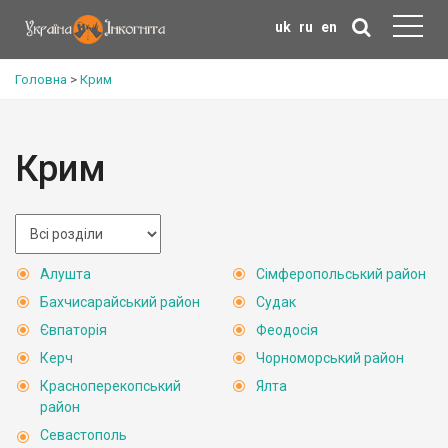
uk
ru
en
Головна
>
Крим
Крим
Алушта
Сімферопольський район
Бахчисарайський район
Судак
Євпаторія
Феодосія
Керч
Чорноморський район
Красноперекопський
Ялта
район
Севастополь