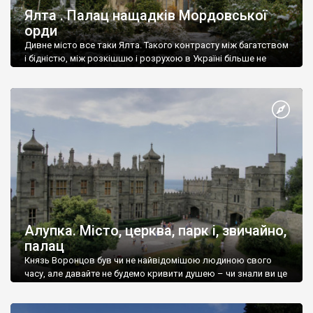
Ялта . Палац нащадків Мордовської
орди
Дивне місто все таки Ялта. Такого контрасту між багатством
і бідністю, між розкішшю і розрухою в Україні більше не
знайдеш.
Алупка. Місто, церква, парк і, звичайно,
палац
Князь Воронцов був чи не найвідомішою людиною свого
часу, але давайте не будемо кривити душею – чи знали ви це
прізвище до відвідин Алупки? Мабуть все таки ні.