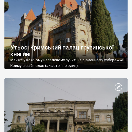
Утьос. Кримський палац грузинської
княгині
Майже у кожному населеному пункті на південному узбережжі
Криму є свій палац (а часто і не один).