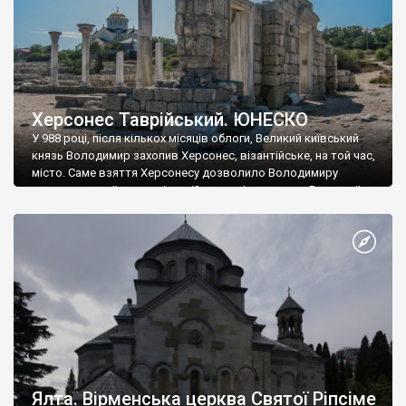
Херсонес Таврійський. ЮНЕСКО
У 988 році, після кількох місяців облоги, Великий київський
князь Володимир захопив Херсонес, візантійське, на той час,
місто. Саме взяття Херсонесу дозволило Володимиру
диктувати свої умови візантійському імператору Василю ІІ, та
одружитися з його дочкою Ганною. Цього ж року, в
Херсонесі Володимир-язичник, став Василем-християнином.
А потім було Хрещення Русі. На честь Херсонесу Таврійського
названо місто […]
Ялта. Вірменська церква Святої Ріпсіме