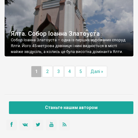
Ялта. Собор Іоанна Златоуста
Собор Іоанна Златоуста – одна із перших мурованих споруд
Ялти. Його 45-метрова дзвіниця і нині видніється в місті
майже звідусіль, а колись це була висотна домінанта Ялти.
1
2
3
4
5
Далі »
Станьте нашим автором