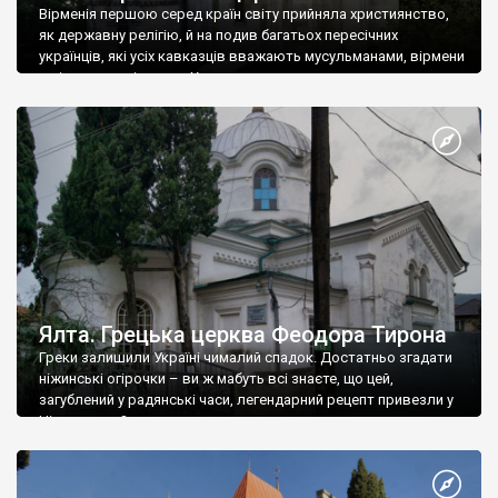
Вірменія першою серед країн світу прийняла християнство,
як державну релігію, й на подив багатьох пересічних
українців, які усіх кавказців вважають мусульманами, вірмени
є відданими вірянами Христа
Ялта. Грецька церква Феодора Тирона
Греки залишили Україні чималий спадок. Достатньо згадати
ніжинські огірочки – ви ж мабуть всі знаєте, що цей,
загублений у радянські часи, легендарний рецепт привезли у
Ніжин греки?