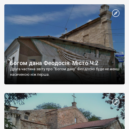
Богом дана Феодосія. Місто Ч.2
Друга частина звіту про "Богом дану" Феодосію буде не менш
насиченою ніж перша.