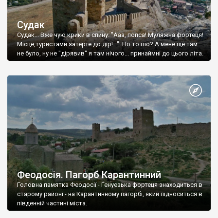
Судак
Судак... Вже чую крики в спину: "Ааа, попса! Муляжна фортеця!
Місце,туристами затерте до дір!..." Но то шо? А мене ще там
не було, ну не "дірявив" я там нічого... принаймні до цього літа.
Феодосія. Пагорб Карантинний
Головна памятка Феодосії - Генуезька фортеця знаходиться в
старому районі - на Карантинному пагорбі, який підноситься в
південній частині міста.