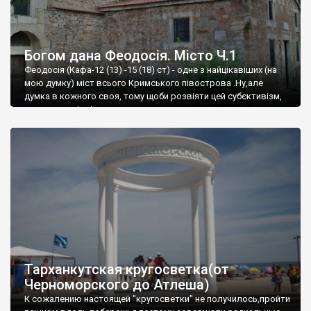
Богом дана Феодосія. Місто Ч.1
Феодосія (Кафа-12 (13) -15 (18) ст) - одне з найцікавіших (на
мою думку) міст всього Кримського півострова .Ну,але
думка в кожного своя, тому щоби розвіяти цей субєктивізм,
запрошую відвідати це
Тарханкутская кругосветка(от
Черноморского до Атлеша)
К сожалению настоящей "кругосветки" не получилось,пройти