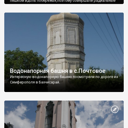
пешком вдоль побережья,поэтому совершали радиальные
вылазки из Оленевки.
Водонапорная башня в с.Почтовое
Интересную водонапорную башню посмотрели по дороге из
Симферополя в Бахчисарай.