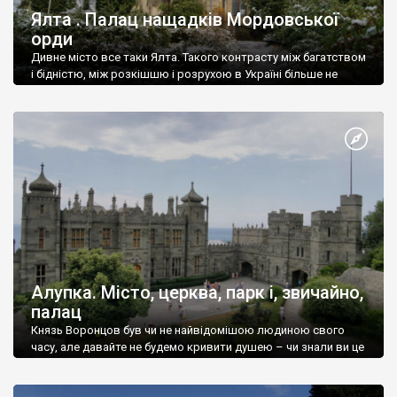
Ялта . Палац нащадків Мордовської
орди
Дивне місто все таки Ялта. Такого контрасту між багатством
і бідністю, між розкішшю і розрухою в Україні більше не
знайдеш.
Алупка. Місто, церква, парк і, звичайно,
палац
Князь Воронцов був чи не найвідомішою людиною свого
часу, але давайте не будемо кривити душею – чи знали ви це
прізвище до відвідин Алупки? Мабуть все таки ні.