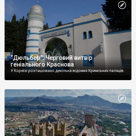
“Дюльбер”. Черговий витвір
геніального Краснова
У Кореїзі розташовано декілька відомих Кримських палаців.