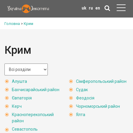
uk
ru
en
Головна
>
Крим
Крим
Алушта
Сімферопольський район
Бахчисарайський район
Судак
Євпаторія
Феодосія
Керч
Чорноморський район
Красноперекопський
Ялта
район
Севастополь