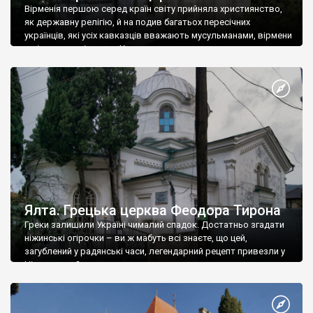
Вірменія першою серед країн світу прийняла християнство,
як державну релігію, й на подив багатьох пересічних
українців, які усіх кавказців вважають мусульманами, вірмени
є відданими вірянами Христа
Ялта. Грецька церква Феодора Тирона
Греки залишили Україні чималий спадок. Достатньо згадати
ніжинські огірочки – ви ж мабуть всі знаєте, що цей,
загублений у радянські часи, легендарний рецепт привезли у
Ніжин греки?