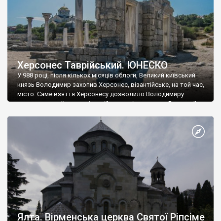
Херсонес Таврійський. ЮНЕСКО
У 988 році, після кількох місяців облоги, Великий київський
князь Володимир захопив Херсонес, візантійське, на той час,
місто. Саме взяття Херсонесу дозволило Володимиру
диктувати свої умови візантійському імператору Василю ІІ, та
одружитися з його дочкою Ганною. Цього ж року, в
Херсонесі Володимир-язичник, став Василем-християнином.
А потім було Хрещення Русі. На честь Херсонесу Таврійського
названо місто […]
Ялта. Вірменська церква Святої Ріпсіме