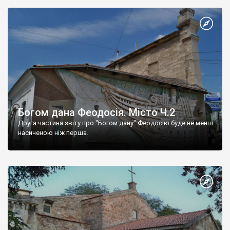
Богом дана Феодосія. Місто Ч.2
Друга частина звіту про "Богом дану" Феодосію буде не менш
насиченою ніж перша.