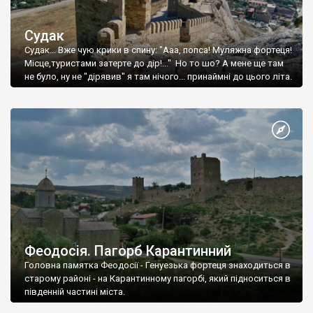
Судак
Судак... Вже чую крики в спину: "Ааа, попса! Муляжна фортеця!
Місце,туристами затерте до дір!..." Но то шо? А мене ще там
не було, ну не "дірявив" я там нічого... принаймні до цього літа.
Феодосія. Пагорб Карантинний
Головна памятка Феодосії - Генуезька фортеця знаходиться в
старому районі - на Карантинному пагорбі, який підноситься в
південній частині міста.