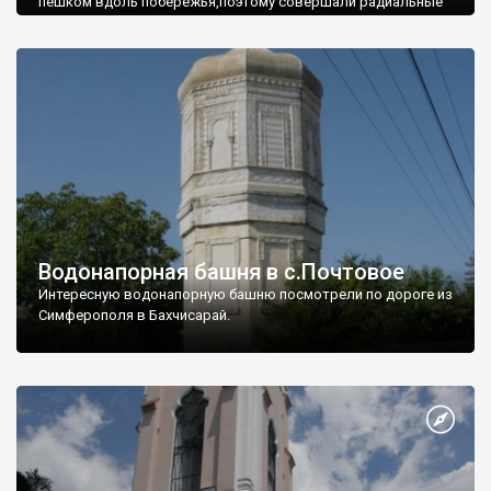
пешком вдоль побережья,поэтому совершали радиальные
вылазки из Оленевки.
Водонапорная башня в с.Почтовое
Интересную водонапорную башню посмотрели по дороге из
Симферополя в Бахчисарай.