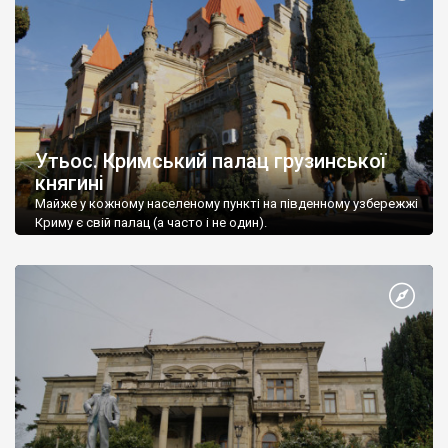
Утьос. Кримський палац грузинської
княгині
Майже у кожному населеному пункті на південному узбережжі
Криму є свій палац (а часто і не один).