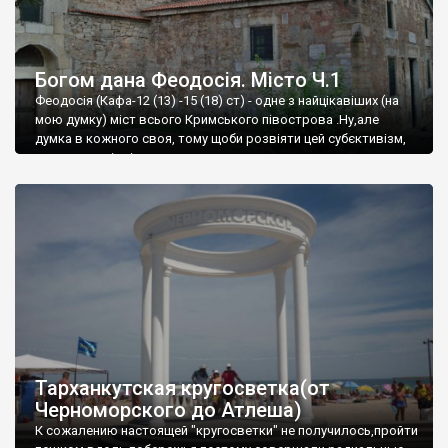
Богом дана Феодосія. Місто Ч.1
Феодосія (Кафа-12 (13) -15 (18) ст) - одне з найцікавіших (на
мою думку) міст всього Кримського півострова .Ну,але
думка в кожного своя, тому щоби розвіяти цей субєктивізм,
запрошую відвідати це
Тарханкутская кругосветка(от
Черноморского до Атлеша)
К сожалению настоящей "кругосветки" не получилось,пройти