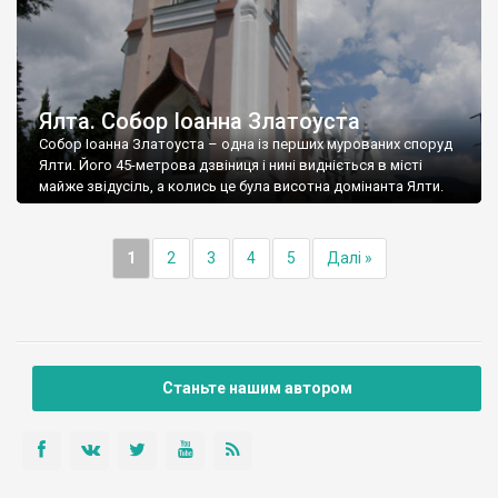
Ялта. Собор Іоанна Златоуста
Собор Іоанна Златоуста – одна із перших мурованих споруд
Ялти. Його 45-метрова дзвіниця і нині видніється в місті
майже звідусіль, а колись це була висотна домінанта Ялти.
1
2
3
4
5
Далі »
Станьте нашим автором