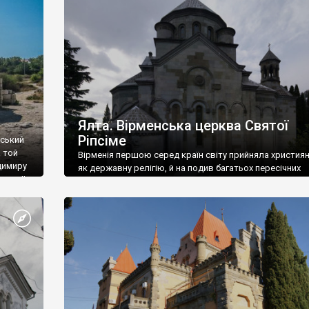
ефактів
називаються «повстяками» (postaki)…” “Вино. Крим
єкту
виробляє відмінне вино і його вдосталь: воно все ду
го».
легке біле і дуже […]
ти та
Ялта. Вірменська церква Святої
Ріпсіме
вський
 той
Вірменія першою серед країн світу прийняла христия
димиру
як державну релігію, й на подив багатьох пересічних
илю ІІ,
українців, які усіх кавказців вважають мусульманами,
 в
вірмени є відданими вірянами Христа