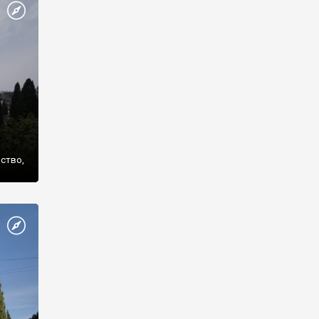
же
нство,