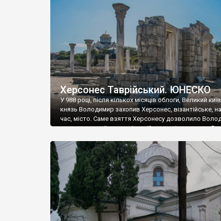
музею «Новгородський музей-заповідник» сотні арт
візантійської доби. Раритети викрадені з фондів об’
культурної спадщини ЮНЕСКО «Херсонеса Таврійсько
Офіційно – на виставку «Золото Візантії», але експер
влада в Україні вважають це лише […]
Херсонес Таврійський. ЮНЕСКО
У 988 році, після кількох місяців облоги, Великий киї
князь Володимир захопив Херсонес, візантійське, на
час, місто. Саме взяття Херсонесу дозволило Воло
диктувати свої умови візантійському імператору Вас
та одружитися з його дочкою Ганною. Цього ж року,
Херсонесі Володимир-язичник, став Василем-
християнином. А потім було Хрещення Русі. На честь
Херсонесу Таврійського названо місто […]