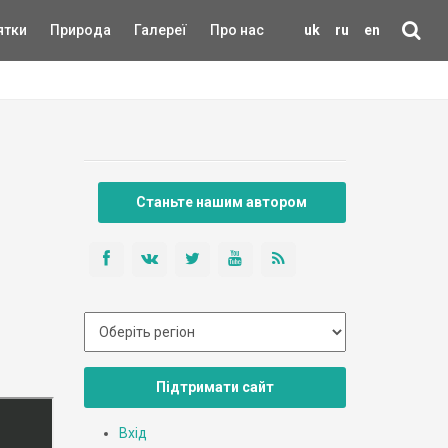
ятки
Природа
Галереї
Про нас
uk
ru
en
Станьте нашим автором
Підтримати сайт
Вхід