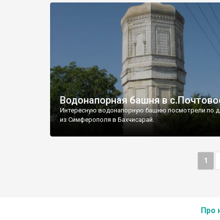
Водонапорная башня в с.Почтово
Интересную водонапорную башню посмотрели по д
из Симферополя в Бахчисарай.
1
Про 