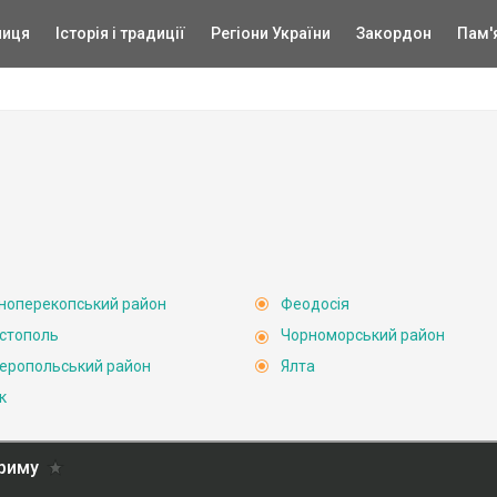
ниця
Історія і традиції
Регіони України
Закордон
Пам'
ноперекопський район
Феодосія
стополь
Чорноморський район
еропольський район
Ялта
к