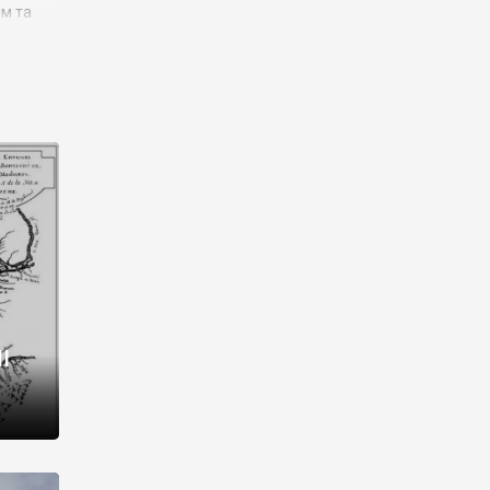
им та
ора і
є
го типу,
ей-
рний
ста:
 райони
від 2
I
і,
рукти,
 котрі