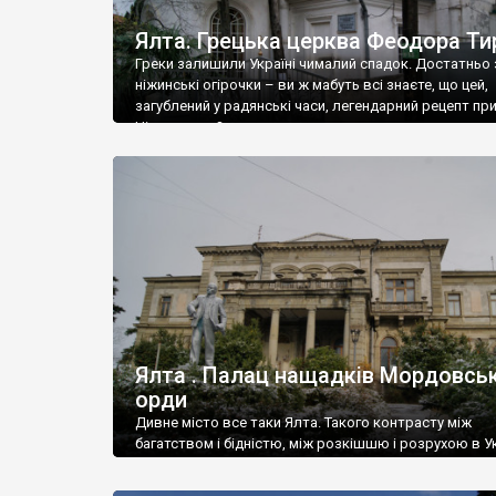
Ялта. Грецька церква Феодора Ти
Греки залишили Україні чималий спадок. Достатньо 
ніжинські огірочки – ви ж мабуть всі знаєте, що цей,
загублений у радянські часи, легендарний рецепт пр
Ніжин греки?
Ялта . Палац нащадків Мордовськ
орди
Дивне місто все таки Ялта. Такого контрасту між
багатством і бідністю, між розкішшю і розрухою в Ук
більше не знайдеш.