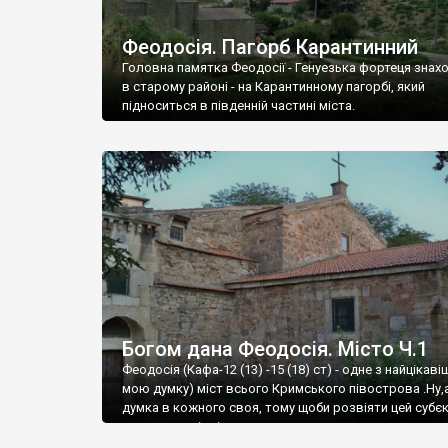
Феодосія. Пагорб Карантинний
Головна памятка Феодосії - Генуезька фортеця знах
в старому районі - на Карантинному пагорбі, який
підноситься в південній частині міста.
Богом дана Феодосія. Місто Ч.1
Феодосія (Кафа-12 (13) -15 (18) ст) - одне з найцікаві
мою думку) міст всього Кримського півострова .Ну,
думка в кожного своя, тому щоби розвіяти цей субєк
запрошую відвідати це