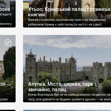
рона
Утьос. Кримський палац грузинськ
княгині
згадати
Майже у кожному населеному пункті на південному
ивезли у
узбережжі Криму є свій палац (а часто і не один).
ої
Алупка. Місто, церква, парк і,
звичайно, палац
Князь Воронцов був чи не найвідомішою людиною св
раїні
часу, але давайте не будемо кривити душею – чи знал
це прізвище до відвідин Алупки? Мабуть все таки ні.