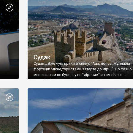
Судак
Судак... Вже чую крики в спину: "Ааа, попса! Муляжна
фортеця! Місце,туристами затерте до дір!..." Но то шо
мене ще там не було, ну не "дірявив" я там нічого...
принаймні до цього літа.