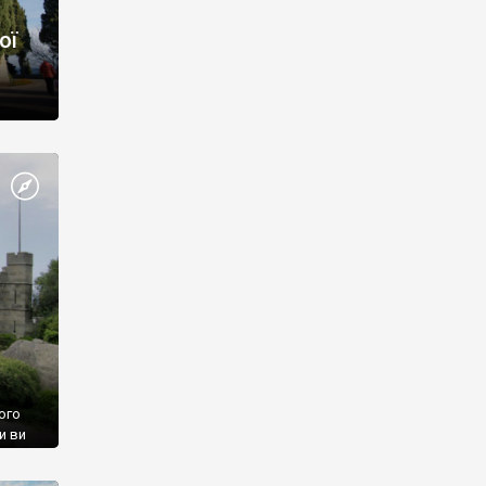
ої
ого
и ви