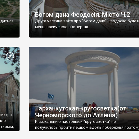
Богом дана Феодосія. Місто Ч.2
одиться
Друга частина звіту про "Богом дану" Феодосію буде 
менш насиченою ніж перша.
Тарханкутская кругосветка(от
Черноморского до Атлеша)
ших (на
але
К сожалению настоящей "кругосветки" не
тивізм,
получилось,пройти пешком вдоль побережья,поэтом
совершали радиальные вылазки из Оленевки.