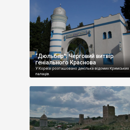
“Дюльбер”. Черговий витвір
геніального Краснова
У Кореїзі розташовано декілька відомих Кримських
палаців.