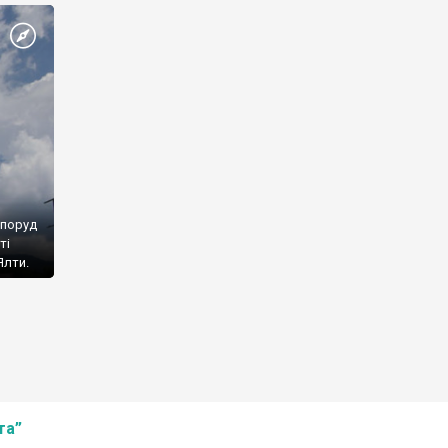
споруд
ті
Ялти.
та”