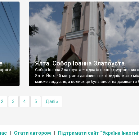
е
Ялта. Собор Іоанна Златоуста
ороге
Собор Іоанна Златоуста – одна із перших мурованих 
Ялти. Його 45-метрова дзвіниця і нині видніється в міс
майже звідусіль, а колись це була висотна домінанта 
2
3
4
5
Далі »
нас
Стати автором
Підтримати сайт “Україна Інкогні