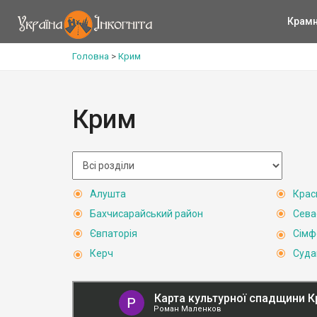
Крам
Головна
>
Крим
Крим
Алушта
Крас
Бахчисарайський район
Сева
Євпаторія
Сімф
Керч
Суда