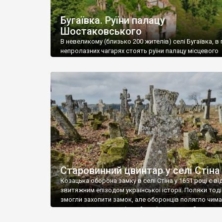
Бугаївка. Руїни палацу
Шостаковського
В невеликому (близько 200 жителів) селі Бугаївка, в 
непролазних чагарях стоять руїни палацу місцевого
поміщика Фелікса Шостаковського. Звели палац у 18
В радянський період у ньому спочатку містилася шк
потім клуб, ще пізніше – гуртожиток. У 60-х роках м
століття тут розмістили туберкульозну лікарню. Кол
палацу виїхала лікарня – ми точно не […]
Старовинний цвинтар у селі Стіна
Козацька оборона замку в селі Стіна у 1651 році є в
звитяжним епізодом української історії. Поляки тоді
змогли захопити замок, але оборонців полягло чимал
поховали на цвинтарі, який тоді називався Замковим
на місці замку церква із кам’яною огорожею, а цвинт