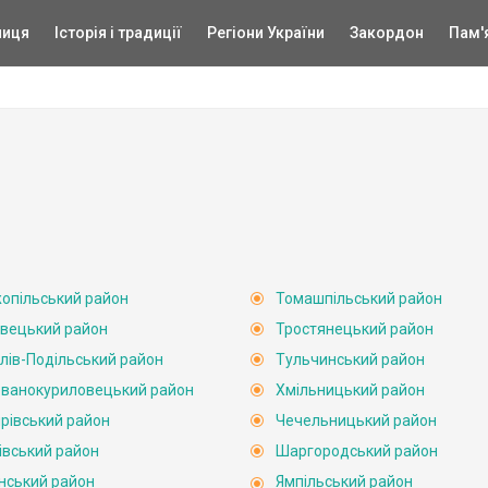
ниця
Історія і традиції
Регіони України
Закордон
Пам'
опільський район
Томашпільський район
вецький район
Тростянецький район
лів-Подільський район
Тульчинський район
ванокуриловецький район
Хмільницький район
рівський район
Чечельницький район
івський район
Шаргородський район
нський район
Ямпільський район