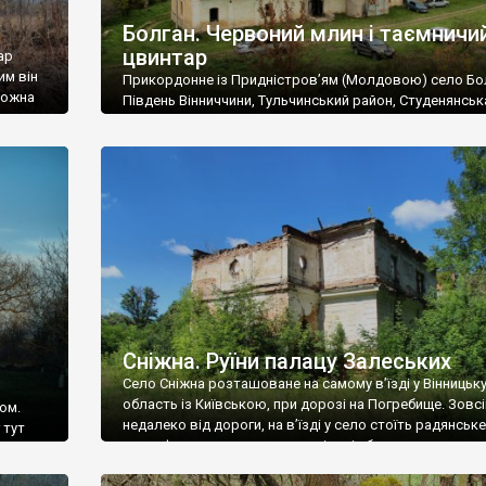
Болган. Червоний млин і таємничи
цвинтар
ар
им він
Прикордонне із Придністров’ям (Молдовою) село Бо
 можна
Південь Вінниччини, Тульчинський район, Студенянськ
цвинтар
громада. У селі мешкає близько тисячі осіб. Спочатку
Maps –
дізналися, що у Болгані є величезний захаращений
ро
старовинний цвинтар із кам’яними хрестами. Всі епітафі
лося
збереглися, написані кирилицею, церковнослов’янсь
мовою. За всіма традиційними ознаками – цвинтар
український. Хрести датуються 19 століттям. У 1924-1
роках Болган […]
Сніжна. Руїни палацу Залеських
Село Сніжна розташоване на самому в’їзді у Вінницьк
область із Київською, при дорозі на Погребище. Зовс
ом.
недалеко від дороги, на в’їзді у село стоїть радянське
 тут
рельєфне пано, яке показує жінку і яблуню, а трохи дал
, але є
десь серед дерев, заховалися руїни палацу Залеських.
и – цим