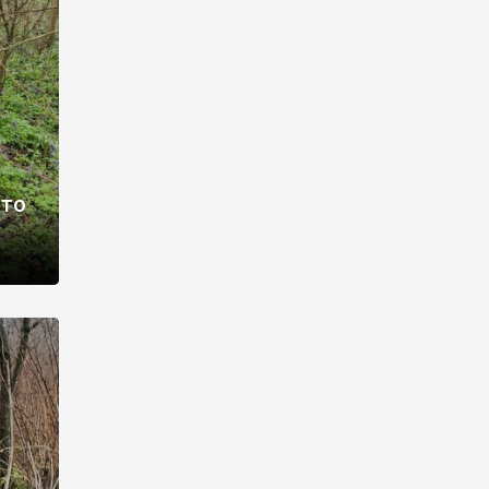
раві –
ото