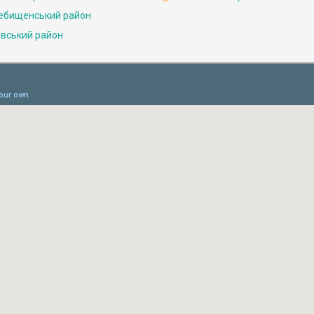
ебищенський район
івський район