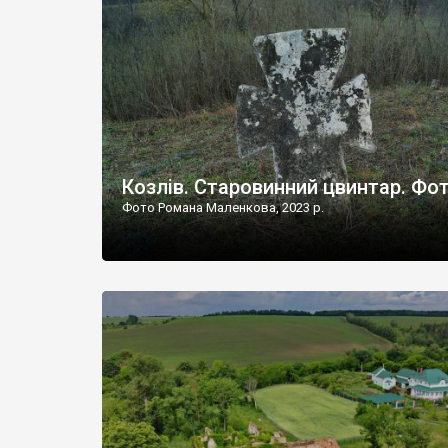
Наддністрянське відрізняється від більшості навко
сіл. У селі є мурована Михайлівська церква. Точної д
Козлів. Старовинний цвинтар. Фо
Фото Романа Маленкова, 2023 р.