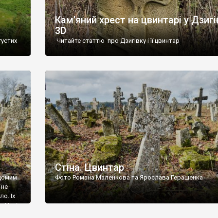
Кам’яний хрест на цвинтарі у Дзигі
3D
густих
Читайте статтю про Дзигівку і її цвинтар
93 році.
ола,
инулого
и із
Стіна. Цвинтар
ідомим
Фото Романа Маленкова та Ярослава Геращенка
 не
о. Їх
. Нині
ар є.