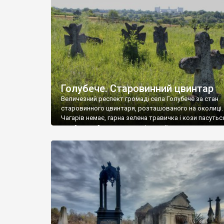
у Андрушівці, на Вінниччині. Такий стан […]
Голубече. Старовинний цвинтар
Величезний респект громаді села Голубече за стан
старовинного цвинтаря, розташованого на околиці.
Чагарів немає, гарна зелена травичка і кози пасутьс
– найкращий регулятор шкідливої, для старих клад
рослинності. Навесні, коли паростки дерев вкрива
бруньками, кози ті бруньки обгризають, бо то улюбл
делікатес. На цвинтарі у Голубечому ціла колекція
різноманітних форм хрестів. Село відносно невелике,