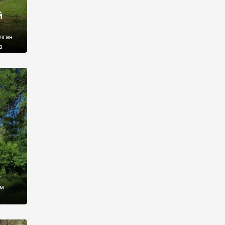
й
лган.
а
 ми
ї, які
кою
940
у
ім
і,
 З