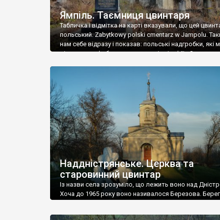
Ямпіль. Таємниця цвинтаря
Табличка і відмітка на карті вказували, що цей цвинт
польський. Zabytkowy polski cmentarz w Jampolu. Так
нам себе відразу і показав: польські надгробки, які
віднести до фабричних, польські епітафії… Загалом 
виявився величезним – порахували площу у Google
виявилося більше семи гектарів. Перше враження п
абсолютну звичайність польського цвинтаря вияви
оманливим – […]
Наддністрянське. Церква та
старовинний цвинтар
Із назви села зрозуміло, що лежить воно над Дністр
Хоча до 1965 року воно називалося Березова. Берег
доволі високий і крутий, як і майже всюди на Поділлі
кілька грунтових доріг, які збігають аж до самої вод