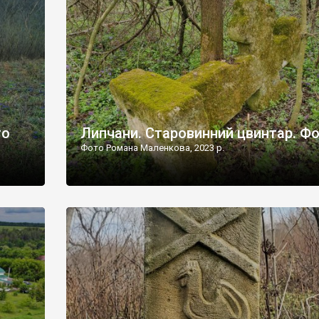
дороги їх не видно, але видно дві стареньких колії у т
лишніх
[…]
ати […]
то
Липчани. Старовинний цвинтар. Ф
Фото Романа Маленкова, 2023 р.