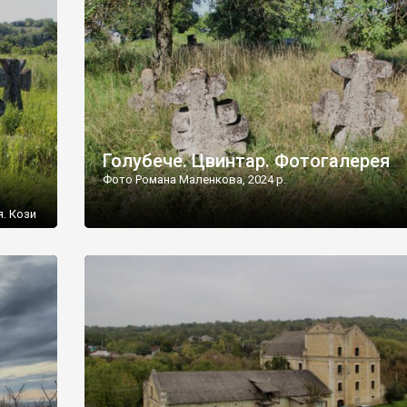
[…]
Голубече. Цвинтар. Фотогалерея
Фото Романа Маленкова, 2024 р.
я. Кози
овищ,
ються
ений
 […]