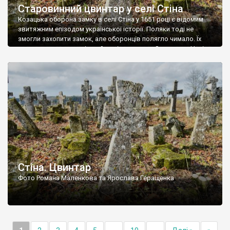
Старовинний цвинтар у селі Стіна
Козацька оборона замку в селі Стіна у 1651 році є відомим
звитяжним епізодом української історії. Поляки тоді не
змогли захопити замок, але оборонців полягло чимало. Їх
поховали на цвинтарі, який тоді називався Замковим. Нині на
місці замку церква із кам’яною огорожею, а цвинтар є. На
ньому чимало хрестів 19 століття, є такі, де епітафії стер […]
Стіна. Цвинтар
Фото Романа Маленкова та Ярослава Геращенка