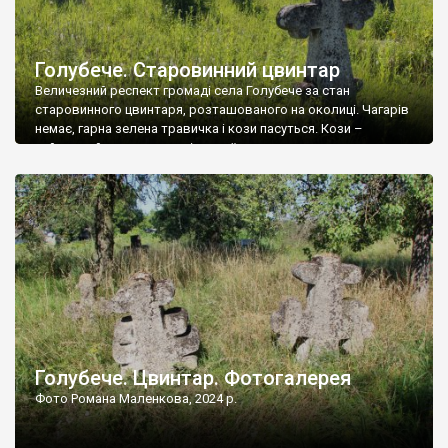
Голубече. Старовинний цвинтар
Величезний респект громаді села Голубече за стан
старовинного цвинтаря, розташованого на околиці. Чагарів
немає, гарна зелена травичка і кози пасуться. Кози –
найкращий регулятор шкідливої, для старих кладовищ,
рослинності. Навесні, коли паростки дерев вкриваються
бруньками, кози ті бруньки обгризають, бо то улюблений
делікатес. На цвинтарі у Голубечому ціла колекція
різноманітних форм хрестів. Село відносно невелике, […]
Голубече. Цвинтар. Фотогалерея
Фото Романа Маленкова, 2024 р.