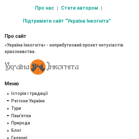
Про нас
Стати автором
Підтримати сайт “Україна Інкогніта”
Про сайт
«Україна Інкогніта» - неприбутковий проект ентузіастів
краєзнавства.
Меню
Історія і традиції
Регіони України
Тури
Пам'ятки
Природа
Блог
Галереї