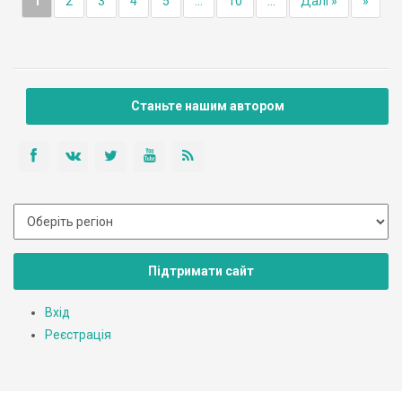
1
2
3
4
5
...
10
...
Далі »
»
Станьте нашим автором
Підтримати сайт
Вхід
Реєстрація