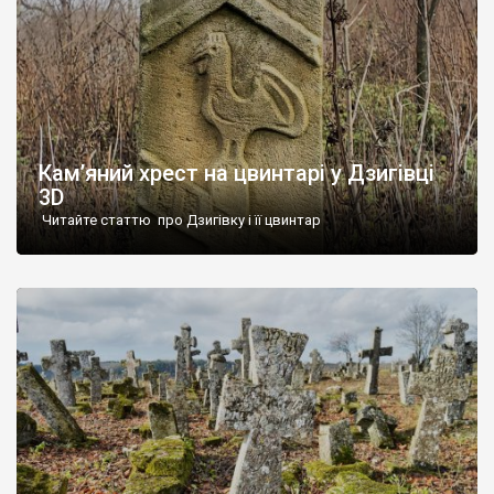
Кам’яний хрест на цвинтарі у Дзигівці
3D
Читайте статтю про Дзигівку і її цвинтар