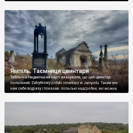
Ямпіль. Таємниця цвинтаря
Табличка і відмітка на карті вказували, що цей цвинтар
польський. Zabytkowy polski cmentarz w Jampolu. Таким він
нам себе відразу і показав: польські надгробки, які можна
віднести до фабричних, польські епітафії… Загалом цвинтар
виявився величезним – порахували площу у GoogleMaps –
виявилося більше семи гектарів. Перше враження про
абсолютну звичайність польського цвинтаря виявилося
оманливим – […]