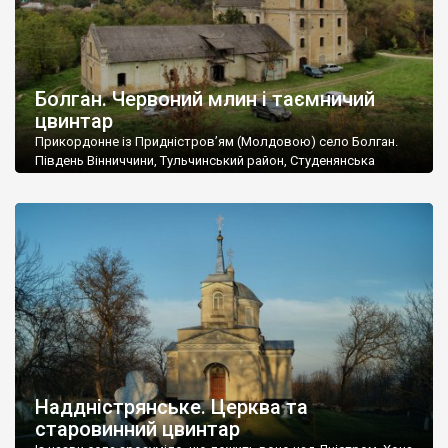
Болган. Червоний млин і таємничий
цвинтар
Прикордонне із Придністров’ям (Молдовою) село Болган.
Південь Вінниччини, Тульчинський район, Студенянська
громада. У селі мешкає близько тисячі осіб. Спочатку ми
дізналися, що у Болгані є величезний захаращений
старовинний цвинтар із кам’яними хрестами. Всі епітафії, які
збереглися, написані кирилицею, церковнослов’янською
мовою. За всіма традиційними ознаками – цвинтар
український. Хрести датуються 19 століттям. У 1924-1940
роках Болган […]
Наддністрянське. Церква та
старовинний цвинтар