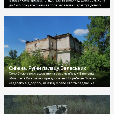
Із назви села зрозуміло, що лежить воно над Дністром. Хоча
до 1965 року воно називалося Березова. Берег тут доволі
високий і крутий, як і майже всюди на Поділлі, але є кілька
грунтових доріг, які збігають аж до самої води – цим
Наддністрянське відрізняється від більшості навколишніх
сіл. У селі є мурована Михайлівська церква. Точної дати […]
Сніжна. Руїни палацу Залеських
Село Сніжна розташоване на самому в’їзді у Вінницьку
область із Київською, при дорозі на Погребище. Зовсім
недалеко від дороги, на в’їзді у село стоїть радянське
рельєфне пано, яке показує жінку і яблуню, а трохи далі, десь
серед дерев, заховалися руїни палацу Залеських. З дороги їх
не видно, але видно дві стареньких колії у траві – […]