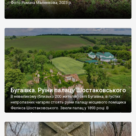
Фото Романа Маленкова, 2023 р.
Бугаївка. Руїни палацу Шостаковського
В невеликому (близько 200 жителів) селі Бугаївка, в густих
непролазних чагарях стоять руїни палацу місцевого поміщика
Фелікса Шостаковського. Звели палац у 1893 році. В
радянський період у ньому спочатку містилася школа, потім
клуб, ще пізніше – гуртожиток. У 60-х роках минулого
століття тут розмістили туберкульозну лікарню. Коли із
палацу виїхала лікарня – ми точно не […]