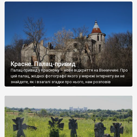
доглянутий, а в іншій суцільна руїна. Руїни палацу Тишкевичів у
Андрушівці, на Вінниччині. Такий стан […]
Красне. Палац-привид
Палац-привид у Красному – нове відкриття на Вінниччині. Про
цей палац, жодної фотографії якого у мережі інтернету ви не
знайдете, як і взагалі згадки про нього, нам розповів
мешканець Самгородка. Палац у Красному вразив не лише
станом руїни і чагарями, які його оточують, але і величчю
навіть у руїні. Можна уявно рекоструювати головний вхід із
[…]