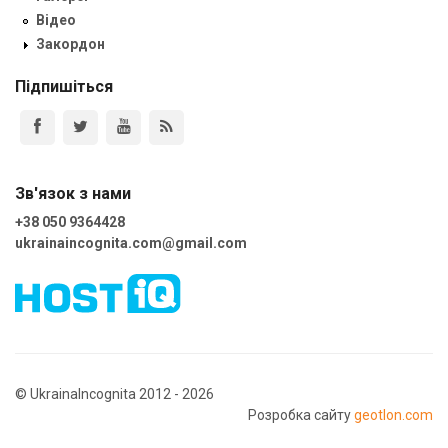
Відео
Закордон
Підпишіться
Зв'язок з нами
+38 050 9364428
ukrainaincognita.com@gmail.com
© UkrainaIncognita 2012 - 2026
Розробка сайту
geotlon.com