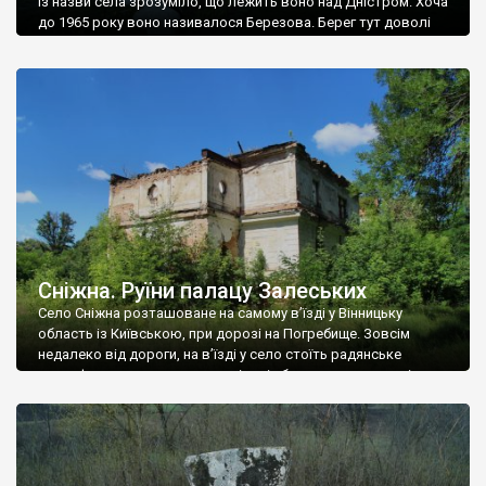
Із назви села зрозуміло, що лежить воно над Дністром. Хоча
до 1965 року воно називалося Березова. Берег тут доволі
високий і крутий, як і майже всюди на Поділлі, але є кілька
грунтових доріг, які збігають аж до самої води – цим
Наддністрянське відрізняється від більшості навколишніх
сіл. У селі є мурована Михайлівська церква. Точної дати […]
Сніжна. Руїни палацу Залеських
Село Сніжна розташоване на самому в’їзді у Вінницьку
область із Київською, при дорозі на Погребище. Зовсім
недалеко від дороги, на в’їзді у село стоїть радянське
рельєфне пано, яке показує жінку і яблуню, а трохи далі, десь
серед дерев, заховалися руїни палацу Залеських. З дороги їх
не видно, але видно дві стареньких колії у траві – […]