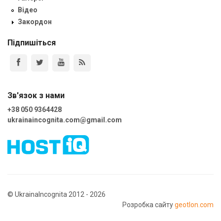
Відео
Закордон
Підпишіться
Зв'язок з нами
+38 050 9364428
ukrainaincognita.com@gmail.com
© UkrainaIncognita 2012 - 2026
Розробка сайту
geotlon.com