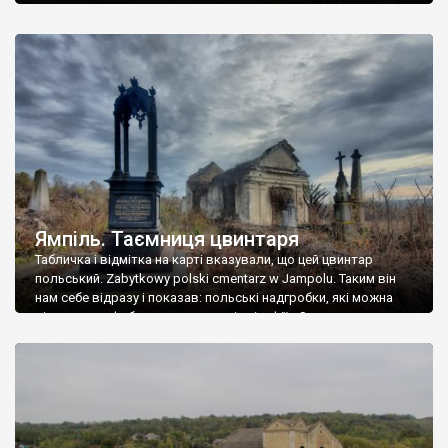
Ямпіль. Таємниця цвинтаря
Табличка і відмітка на карті вказували, що цей цвинтар
польський. Zabytkowy polski cmentarz w Jampolu. Таким він
нам себе відразу і показав: польські надгробки, які можна
віднести до фабричних, польські епітафії… Загалом цвинтар
виявився величезним – порахували площу у GoogleMaps –
виявилося більше семи гектарів. Перше враження про
абсолютну звичайність польського цвинтаря виявилося
оманливим – […]