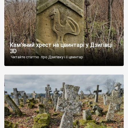
Кам’яний хрест на цвинтарі у Дзигівці
3D
Читайте статтю про Дзигівку і її цвинтар