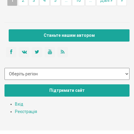
1
2
3
4
5
...
10
...
Далі »
»
Станьте нашим автором
Підтримати сайт
Вхід
Реєстрація