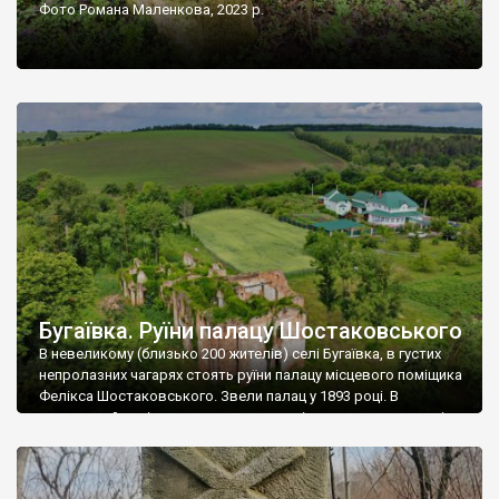
Фото Романа Маленкова, 2023 р.
Бугаївка. Руїни палацу Шостаковського
В невеликому (близько 200 жителів) селі Бугаївка, в густих
непролазних чагарях стоять руїни палацу місцевого поміщика
Фелікса Шостаковського. Звели палац у 1893 році. В
радянський період у ньому спочатку містилася школа, потім
клуб, ще пізніше – гуртожиток. У 60-х роках минулого
століття тут розмістили туберкульозну лікарню. Коли із
палацу виїхала лікарня – ми точно не […]