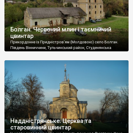
Болган. Червоний млин і таємничий
цвинтар
Прикордонне із Придністров’ям (Молдовою) село Болган.
Південь Вінниччини, Тульчинський район, Студенянська
громада. У селі мешкає близько тисячі осіб. Спочатку ми
дізналися, що у Болгані є величезний захаращений
старовинний цвинтар із кам’яними хрестами. Всі епітафії, які
збереглися, написані кирилицею, церковнослов’янською
мовою. За всіма традиційними ознаками – цвинтар
український. Хрести датуються 19 століттям. У 1924-1940
роках Болган […]
Наддністрянське. Церква та
старовинний цвинтар