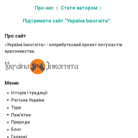
Про нас
Стати автором
Підтримати сайт “Україна Інкогніта”
Про сайт
«Україна Інкогніта» - неприбутковий проект ентузіастів
краєзнавства.
Меню
Історія і традиції
Регіони України
Тури
Пам'ятки
Природа
Блог
Галереї