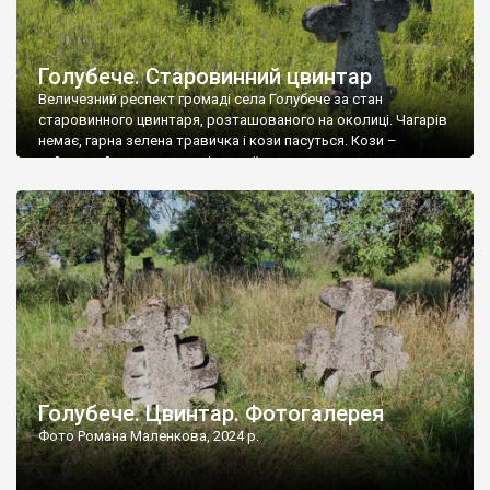
Голубече. Старовинний цвинтар
Величезний респект громаді села Голубече за стан
старовинного цвинтаря, розташованого на околиці. Чагарів
немає, гарна зелена травичка і кози пасуться. Кози –
найкращий регулятор шкідливої, для старих кладовищ,
рослинності. Навесні, коли паростки дерев вкриваються
бруньками, кози ті бруньки обгризають, бо то улюблений
делікатес. На цвинтарі у Голубечому ціла колекція
різноманітних форм хрестів. Село відносно невелике, […]
Голубече. Цвинтар. Фотогалерея
Фото Романа Маленкова, 2024 р.