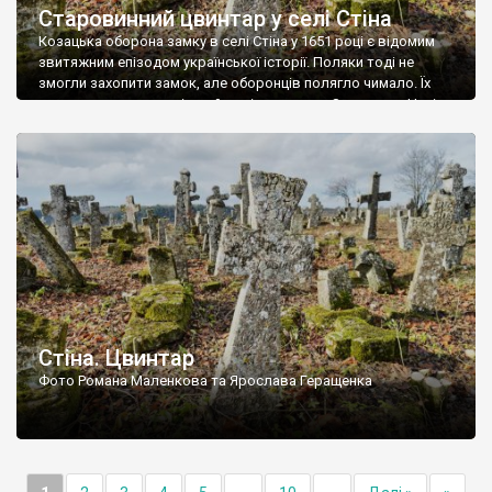
Старовинний цвинтар у селі Стіна
Козацька оборона замку в селі Стіна у 1651 році є відомим
звитяжним епізодом української історії. Поляки тоді не
змогли захопити замок, але оборонців полягло чимало. Їх
поховали на цвинтарі, який тоді називався Замковим. Нині на
місці замку церква із кам’яною огорожею, а цвинтар є. На
ньому чимало хрестів 19 століття, є такі, де епітафії стер […]
Стіна. Цвинтар
Фото Романа Маленкова та Ярослава Геращенка