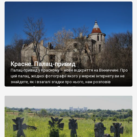
доглянутий, а в іншій суцільна руїна. Руїни палацу Тишкевичів у
Андрушівці, на Вінниччині. Такий стан […]
Красне. Палац-привид
Палац-привид у Красному – нове відкриття на Вінниччині. Про
цей палац, жодної фотографії якого у мережі інтернету ви не
знайдете, як і взагалі згадки про нього, нам розповів
мешканець Самгородка. Палац у Красному вразив не лише
станом руїни і чагарями, які його оточують, але і величчю
навіть у руїні. Можна уявно рекоструювати головний вхід із
[…]