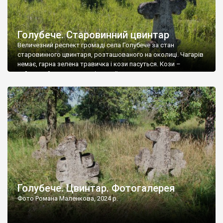
Голубече. Старовинний цвинтар
Величезний респект громаді села Голубече за стан
старовинного цвинтаря, розташованого на околиці. Чагарів
немає, гарна зелена травичка і кози пасуться. Кози –
найкращий регулятор шкідливої, для старих кладовищ,
рослинності. Навесні, коли паростки дерев вкриваються
бруньками, кози ті бруньки обгризають, бо то улюблений
делікатес. На цвинтарі у Голубечому ціла колекція
різноманітних форм хрестів. Село відносно невелике, […]
Голубече. Цвинтар. Фотогалерея
Фото Романа Маленкова, 2024 р.