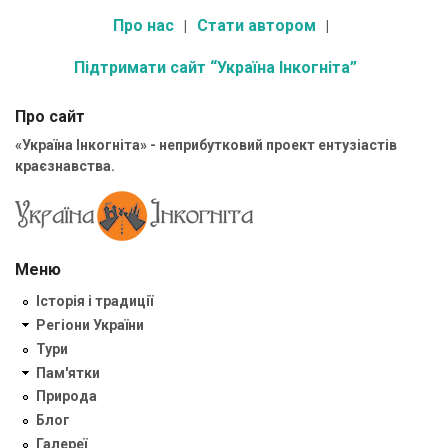
Про нас
Стати автором
Підтримати сайт “Україна Інкогніта”
Про сайт
«Україна Інкогніта» - неприбутковий проект ентузіастів
краєзнавства.
Меню
Історія і традиції
Регіони України
Тури
Пам'ятки
Природа
Блог
Галереї