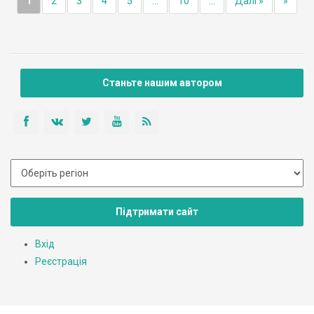
1
2
3
4
5
...
10
...
Далі »
»
Станьте нашим автором
Підтримати сайт
Вхід
Реєстрація