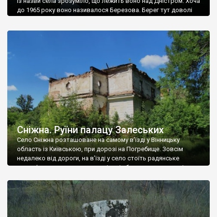
Із назви села зрозуміло, що лежить воно над Дністром. Хоча
до 1965 року воно називалося Березова. Берег тут доволі
високий і крутий, як і майже всюди на Поділлі, але є кілька
грунтових доріг, які збігають аж до самої води – цим
Наддністрянське відрізняється від більшості навколишніх
сіл. У селі є мурована Михайлівська церква. Точної дати […]
Сніжна. Руїни палацу Залеських
Село Сніжна розташоване на самому в’їзді у Вінницьку
область із Київською, при дорозі на Погребище. Зовсім
недалеко від дороги, на в’їзді у село стоїть радянське
рельєфне пано, яке показує жінку і яблуню, а трохи далі, десь
серед дерев, заховалися руїни палацу Залеських. З дороги їх
не видно, але видно дві стареньких колії у траві – […]