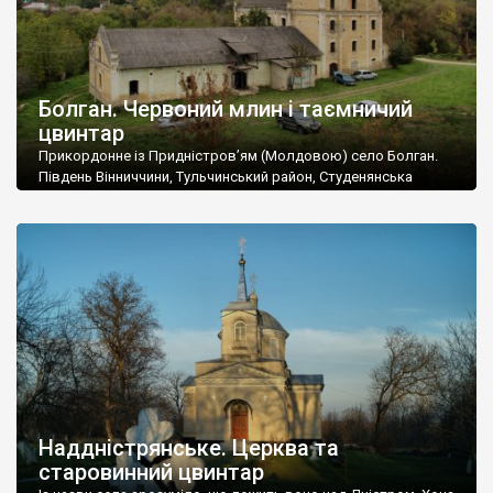
Болган. Червоний млин і таємничий
цвинтар
Прикордонне із Придністров’ям (Молдовою) село Болган.
Південь Вінниччини, Тульчинський район, Студенянська
громада. У селі мешкає близько тисячі осіб. Спочатку ми
дізналися, що у Болгані є величезний захаращений
старовинний цвинтар із кам’яними хрестами. Всі епітафії, які
збереглися, написані кирилицею, церковнослов’янською
мовою. За всіма традиційними ознаками – цвинтар
український. Хрести датуються 19 століттям. У 1924-1940
роках Болган […]
Наддністрянське. Церква та
старовинний цвинтар