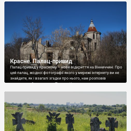
доглянутий, а в іншій суцільна руїна. Руїни палацу Тишкевичів у
Андрушівці, на Вінниччині. Такий стан […]
Красне. Палац-привид
Палац-привид у Красному – нове відкриття на Вінниччині. Про
цей палац, жодної фотографії якого у мережі інтернету ви не
знайдете, як і взагалі згадки про нього, нам розповів
мешканець Самгородка. Палац у Красному вразив не лише
станом руїни і чагарями, які його оточують, але і величчю
навіть у руїні. Можна уявно рекоструювати головний вхід із
[…]