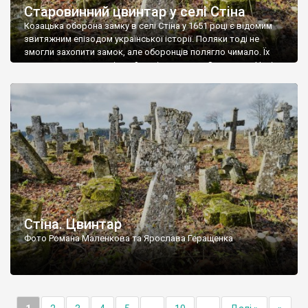
Старовинний цвинтар у селі Стіна
Козацька оборона замку в селі Стіна у 1651 році є відомим
звитяжним епізодом української історії. Поляки тоді не
змогли захопити замок, але оборонців полягло чимало. Їх
поховали на цвинтарі, який тоді називався Замковим. Нині на
місці замку церква із кам’яною огорожею, а цвинтар є. На
ньому чимало хрестів 19 століття, є такі, де епітафії стер […]
Стіна. Цвинтар
Фото Романа Маленкова та Ярослава Геращенка