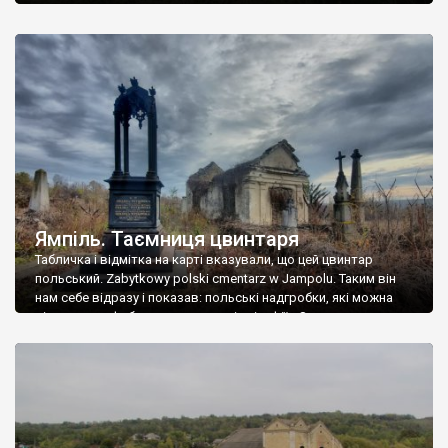
Ямпіль. Таємниця цвинтаря
Табличка і відмітка на карті вказували, що цей цвинтар
польський. Zabytkowy polski cmentarz w Jampolu. Таким він
нам себе відразу і показав: польські надгробки, які можна
віднести до фабричних, польські епітафії… Загалом цвинтар
виявився величезним – порахували площу у GoogleMaps –
виявилося більше семи гектарів. Перше враження про
абсолютну звичайність польського цвинтаря виявилося
оманливим – […]