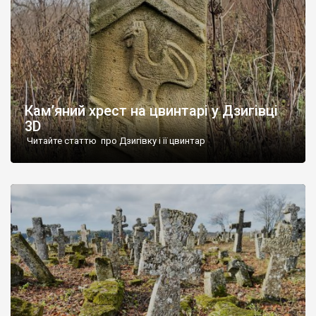
Кам’яний хрест на цвинтарі у Дзигівці
3D
Читайте статтю про Дзигівку і її цвинтар