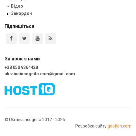
Відео
Закордон
Підпишіться
Зв'язок з нами
+38 050 9364428
ukrainaincognita.com@gmail.com
© UkrainaIncognita 2012 - 2026
Розробка сайту
geotlon.com