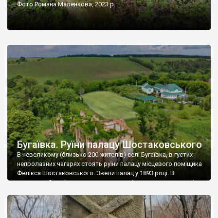
Фото Романа Маленкова, 2023 р.
Бугаївка. Руїни палацу Шостаковського
В невеликому (близько 200 жителів) селі Бугаївка, в густих
непролазних чагарях стоять руїни палацу місцевого поміщика
Фелікса Шостаковського. Звели палац у 1893 році. В
радянський період у ньому спочатку містилася школа, потім
клуб, ще пізніше – гуртожиток. У 60-х роках минулого
століття тут розмістили туберкульозну лікарню. Коли із
палацу виїхала лікарня – ми точно не […]