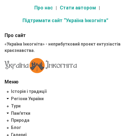
Про нас
Стати автором
Підтримати сайт “Україна Інкогніта”
Про сайт
«Україна Інкогніта» - неприбутковий проект ентузіастів
краєзнавства.
Меню
Історія і традиції
Регіони України
Тури
Пам'ятки
Природа
Блог
Галереї