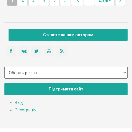
1
2
3
4
5
...
10
...
Далі »
»
Станьте нашим автором
Підтримати сайт
Вхід
Реєстрація