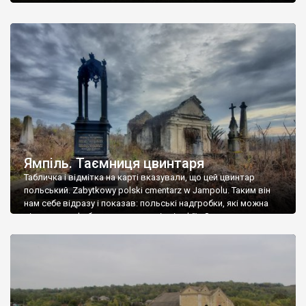
Ямпіль. Таємниця цвинтаря
Табличка і відмітка на карті вказували, що цей цвинтар
польський. Zabytkowy polski cmentarz w Jampolu. Таким він
нам себе відразу і показав: польські надгробки, які можна
віднести до фабричних, польські епітафії… Загалом цвинтар
виявився величезним – порахували площу у GoogleMaps –
виявилося більше семи гектарів. Перше враження про
абсолютну звичайність польського цвинтаря виявилося
оманливим – […]