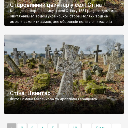
Старовинний цвинтар у селі Стіна
Козацька оборона замку в селі Стіна у 1651 році є відомим
звитяжним епізодом української історії. Поляки тоді не
змогли захопити замок, але оборонців полягло чимало. Їх
поховали на цвинтарі, який тоді називався Замковим. Нині на
місці замку церква із кам’яною огорожею, а цвинтар є. На
ньому чимало хрестів 19 століття, є такі, де епітафії стер […]
Стіна. Цвинтар
Фото Романа Маленкова та Ярослава Геращенка