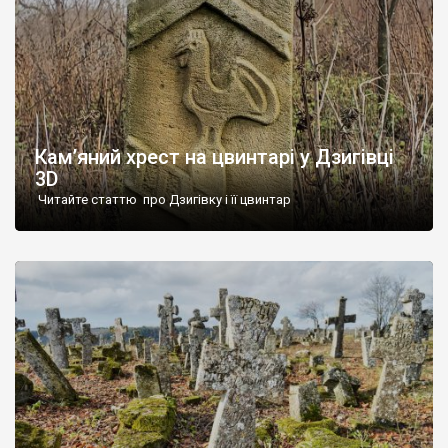
Кам’яний хрест на цвинтарі у Дзигівці
3D
Читайте статтю про Дзигівку і її цвинтар