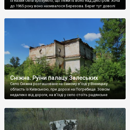
Із назви села зрозуміло, що лежить воно над Дністром. Хоча
до 1965 року воно називалося Березова. Берег тут доволі
високий і крутий, як і майже всюди на Поділлі, але є кілька
грунтових доріг, які збігають аж до самої води – цим
Наддністрянське відрізняється від більшості навколишніх
сіл. У селі є мурована Михайлівська церква. Точної дати […]
Сніжна. Руїни палацу Залеських
Село Сніжна розташоване на самому в’їзді у Вінницьку
область із Київською, при дорозі на Погребище. Зовсім
недалеко від дороги, на в’їзді у село стоїть радянське
рельєфне пано, яке показує жінку і яблуню, а трохи далі, десь
серед дерев, заховалися руїни палацу Залеських. З дороги їх
не видно, але видно дві стареньких колії у траві – […]