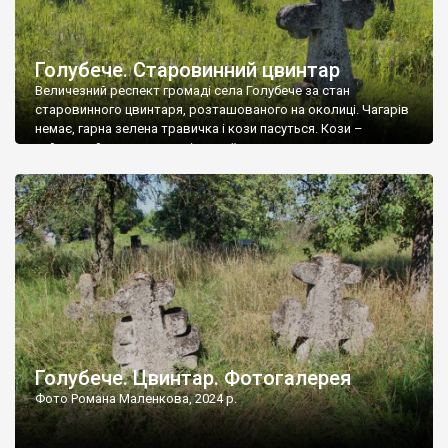
Голубече. Старовинний цвинтар
Величезний респект громаді села Голубече за стан
старовинного цвинтаря, розташованого на околиці. Чагарів
немає, гарна зелена травичка і кози пасуться. Кози –
найкращий регулятор шкідливої, для старих кладовищ,
рослинності. Навесні, коли паростки дерев вкриваються
бруньками, кози ті бруньки обгризають, бо то улюблений
делікатес. На цвинтарі у Голубечому ціла колекція
різноманітних форм хрестів. Село відносно невелике, […]
Голубече. Цвинтар. Фотогалерея
Фото Романа Маленкова, 2024 р.