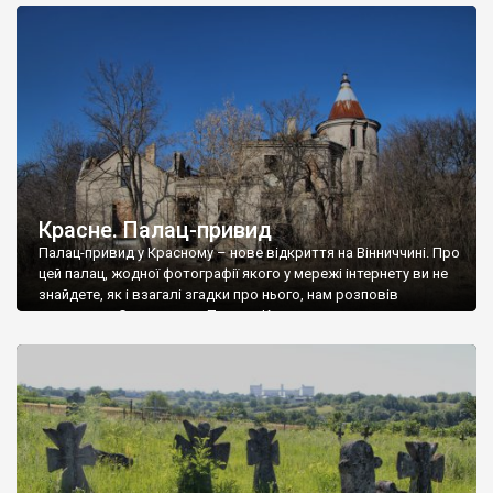
доглянутий, а в іншій суцільна руїна. Руїни палацу Тишкевичів у
Андрушівці, на Вінниччині. Такий стан […]
Красне. Палац-привид
Палац-привид у Красному – нове відкриття на Вінниччині. Про
цей палац, жодної фотографії якого у мережі інтернету ви не
знайдете, як і взагалі згадки про нього, нам розповів
мешканець Самгородка. Палац у Красному вразив не лише
станом руїни і чагарями, які його оточують, але і величчю
навіть у руїні. Можна уявно рекоструювати головний вхід із
[…]