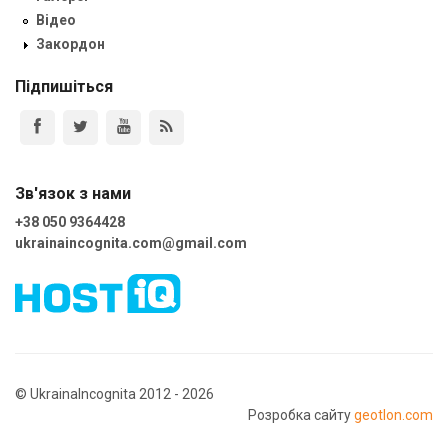
Відео
Закордон
Підпишіться
Зв'язок з нами
+38 050 9364428
ukrainaincognita.com@gmail.com
© UkrainaIncognita 2012 - 2026
Розробка сайту
geotlon.com