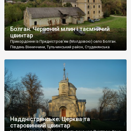
Болган. Червоний млин і таємничий
цвинтар
Прикордонне із Придністров’ям (Молдовою) село Болган.
Південь Вінниччини, Тульчинський район, Студенянська
громада. У селі мешкає близько тисячі осіб. Спочатку ми
дізналися, що у Болгані є величезний захаращений
старовинний цвинтар із кам’яними хрестами. Всі епітафії, які
збереглися, написані кирилицею, церковнослов’янською
мовою. За всіма традиційними ознаками – цвинтар
український. Хрести датуються 19 століттям. У 1924-1940
роках Болган […]
Наддністрянське. Церква та
старовинний цвинтар