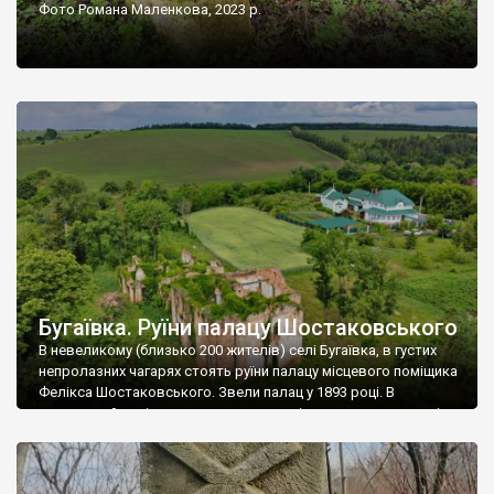
Фото Романа Маленкова, 2023 р.
Бугаївка. Руїни палацу Шостаковського
В невеликому (близько 200 жителів) селі Бугаївка, в густих
непролазних чагарях стоять руїни палацу місцевого поміщика
Фелікса Шостаковського. Звели палац у 1893 році. В
радянський період у ньому спочатку містилася школа, потім
клуб, ще пізніше – гуртожиток. У 60-х роках минулого
століття тут розмістили туберкульозну лікарню. Коли із
палацу виїхала лікарня – ми точно не […]