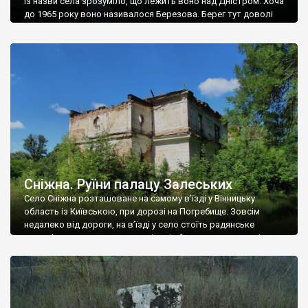
Із назви села зрозуміло, що лежить воно над Дністром. Хоча
до 1965 року воно називалося Березова. Берег тут доволі
високий і крутий, як і майже всюди на Поділлі, але є кілька
грунтових доріг, які збігають аж до самої води – цим
Наддністрянське відрізняється від більшості навколишніх
сіл. У селі є мурована Михайлівська церква. Точної дати […]
Сніжна. Руїни палацу Залеських
Село Сніжна розташоване на самому в’їзді у Вінницьку
область із Київською, при дорозі на Погребище. Зовсім
недалеко від дороги, на в’їзді у село стоїть радянське
рельєфне пано, яке показує жінку і яблуню, а трохи далі, десь
серед дерев, заховалися руїни палацу Залеських. З дороги їх
не видно, але видно дві стареньких колії у траві – […]