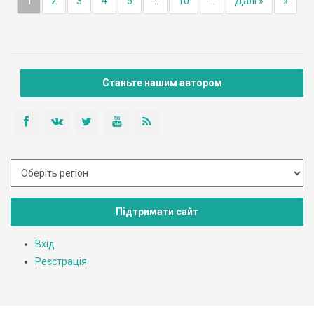
1
2
3
4
5
...
10
...
Далі »
»
Станьте нашим автором
Підтримати сайт
Вхід
Реєстрація