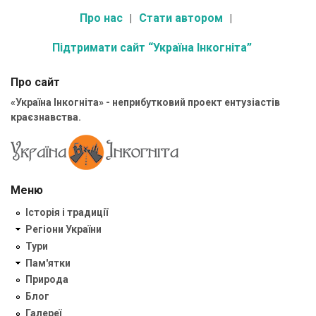
Про нас
Стати автором
Підтримати сайт “Україна Інкогніта”
Про сайт
«Україна Інкогніта» - неприбутковий проект ентузіастів
краєзнавства.
Меню
Історія і традиції
Регіони України
Тури
Пам'ятки
Природа
Блог
Галереї