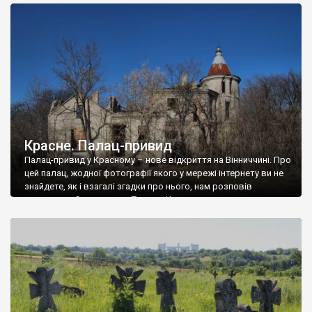
доглянутий, а в іншій суцільна руїна. Руїни палацу Тишкевичів у
Андрушівці, на Вінниччині. Такий стан […]
Красне. Палац-привид
Палац-привид у Красному – нове відкриття на Вінниччині. Про
цей палац, жодної фотографії якого у мережі інтернету ви не
знайдете, як і взагалі згадки про нього, нам розповів
мешканець Самгородка. Палац у Красному вразив не лише
станом руїни і чагарями, які його оточують, але і величчю
навіть у руїні. Можна уявно рекоструювати головний вхід із
[…]