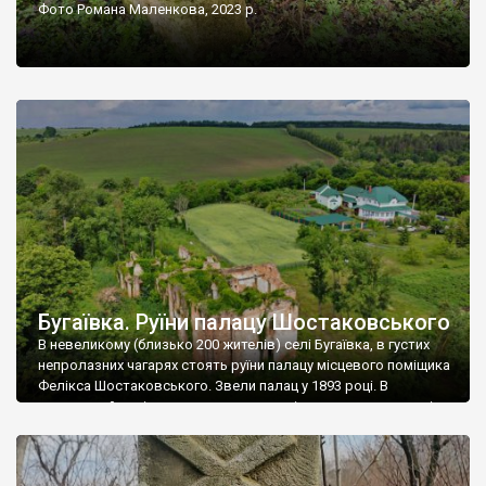
Фото Романа Маленкова, 2023 р.
Бугаївка. Руїни палацу Шостаковського
В невеликому (близько 200 жителів) селі Бугаївка, в густих
непролазних чагарях стоять руїни палацу місцевого поміщика
Фелікса Шостаковського. Звели палац у 1893 році. В
радянський період у ньому спочатку містилася школа, потім
клуб, ще пізніше – гуртожиток. У 60-х роках минулого
століття тут розмістили туберкульозну лікарню. Коли із
палацу виїхала лікарня – ми точно не […]