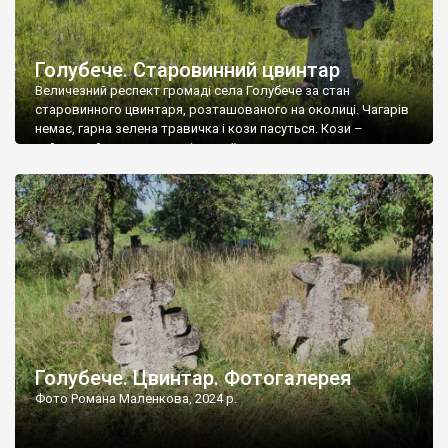
Голубече. Старовинний цвинтар
Величезний респект громаді села Голубече за стан
старовинного цвинтаря, розташованого на околиці. Чагарів
немає, гарна зелена травичка і кози пасуться. Кози –
найкращий регулятор шкідливої, для старих кладовищ,
рослинності. Навесні, коли паростки дерев вкриваються
бруньками, кози ті бруньки обгризають, бо то улюблений
делікатес. На цвинтарі у Голубечому ціла колекція
різноманітних форм хрестів. Село відносно невелике, […]
Голубече. Цвинтар. Фотогалерея
Фото Романа Маленкова, 2024 р.