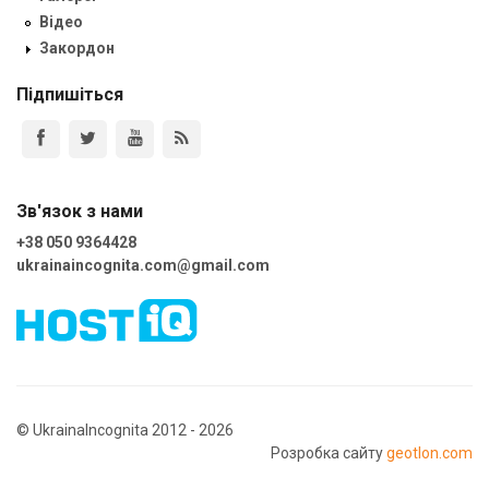
Відео
Закордон
Підпишіться
Зв'язок з нами
+38 050 9364428
ukrainaincognita.com@gmail.com
© UkrainaIncognita 2012 - 2026
Розробка сайту
geotlon.com