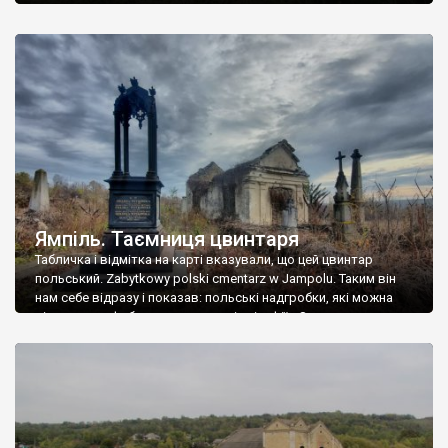
Ямпіль. Таємниця цвинтаря
Табличка і відмітка на карті вказували, що цей цвинтар
польський. Zabytkowy polski cmentarz w Jampolu. Таким він
нам себе відразу і показав: польські надгробки, які можна
віднести до фабричних, польські епітафії… Загалом цвинтар
виявився величезним – порахували площу у GoogleMaps –
виявилося більше семи гектарів. Перше враження про
абсолютну звичайність польського цвинтаря виявилося
оманливим – […]