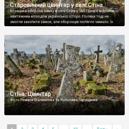
Старовинний цвинтар у селі Стіна
Козацька оборона замку в селі Стіна у 1651 році є відомим
звитяжним епізодом української історії. Поляки тоді не
змогли захопити замок, але оборонців полягло чимало. Їх
поховали на цвинтарі, який тоді називався Замковим. Нині на
місці замку церква із кам’яною огорожею, а цвинтар є. На
ньому чимало хрестів 19 століття, є такі, де епітафії стер […]
Стіна. Цвинтар
Фото Романа Маленкова та Ярослава Геращенка