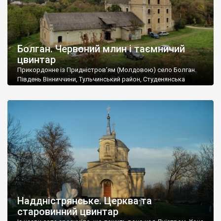
Болган. Червоний млин і таємничий
цвинтар
Прикордонне із Придністров’ям (Молдовою) село Болган.
Південь Вінниччини, Тульчинський район, Студенянська
громада. У селі мешкає близько тисячі осіб. Спочатку ми
дізналися, що у Болгані є величезний захаращений
старовинний цвинтар із кам’яними хрестами. Всі епітафії, які
збереглися, написані кирилицею, церковнослов’янською
мовою. За всіма традиційними ознаками – цвинтар
український. Хрести датуються 19 століттям. У 1924-1940
роках Болган […]
Наддністрянське. Церква та
старовинний цвинтар