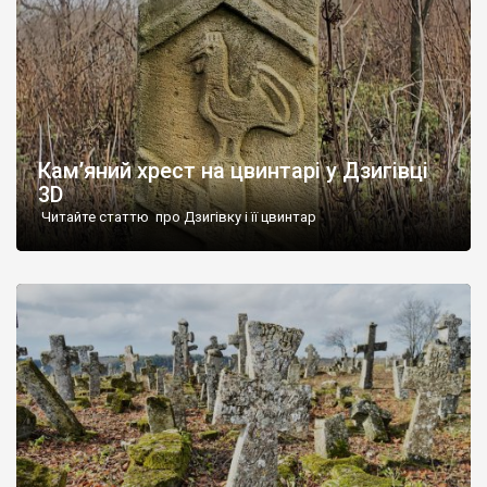
Кам’яний хрест на цвинтарі у Дзигівці
3D
Читайте статтю про Дзигівку і її цвинтар