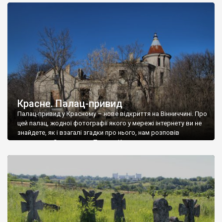
доглянутий, а в іншій суцільна руїна. Руїни палацу Тишкевичів у
Андрушівці, на Вінниччині. Такий стан […]
Красне. Палац-привид
Палац-привид у Красному – нове відкриття на Вінниччині. Про
цей палац, жодної фотографії якого у мережі інтернету ви не
знайдете, як і взагалі згадки про нього, нам розповів
мешканець Самгородка. Палац у Красному вразив не лише
станом руїни і чагарями, які його оточують, але і величчю
навіть у руїні. Можна уявно рекоструювати головний вхід із
[…]