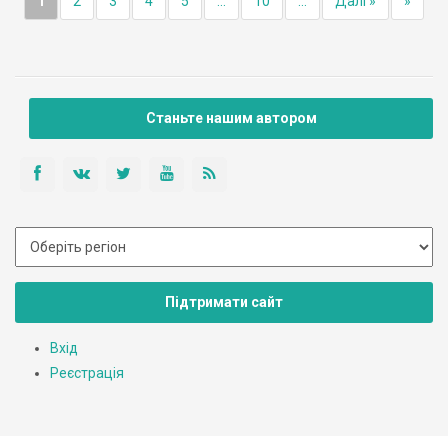
1
2
3
4
5
...
10
...
Далі »
»
Станьте нашим автором
Підтримати сайт
Вхід
Реєстрація