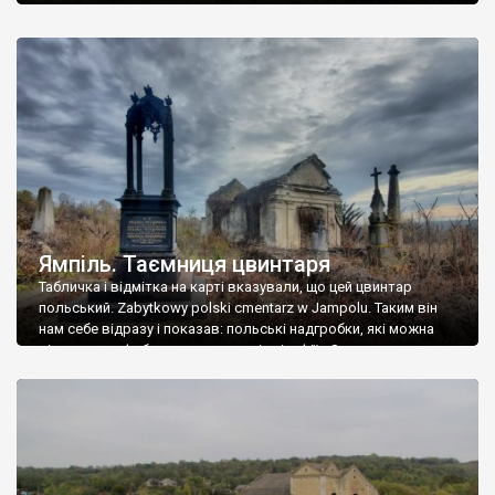
Ямпіль. Таємниця цвинтаря
Табличка і відмітка на карті вказували, що цей цвинтар
польський. Zabytkowy polski cmentarz w Jampolu. Таким він
нам себе відразу і показав: польські надгробки, які можна
віднести до фабричних, польські епітафії… Загалом цвинтар
виявився величезним – порахували площу у GoogleMaps –
виявилося більше семи гектарів. Перше враження про
абсолютну звичайність польського цвинтаря виявилося
оманливим – […]