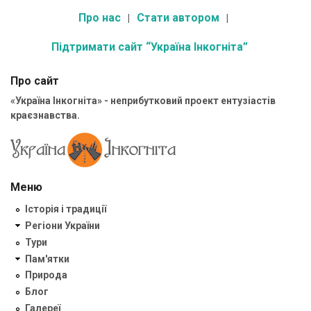
Про нас
Стати автором
Підтримати сайт “Україна Інкогніта”
Про сайт
«Україна Інкогніта» - неприбутковий проект ентузіастів
краєзнавства.
Меню
Історія і традиції
Регіони України
Тури
Пам'ятки
Природа
Блог
Галереї