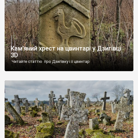
Кам’яний хрест на цвинтарі у Дзигівці
3D
Читайте статтю про Дзигівку і її цвинтар