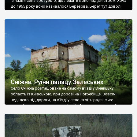
Із назви села зрозуміло, що лежить воно над Дністром. Хоча
до 1965 року воно називалося Березова. Берег тут доволі
високий і крутий, як і майже всюди на Поділлі, але є кілька
грунтових доріг, які збігають аж до самої води – цим
Наддністрянське відрізняється від більшості навколишніх
сіл. У селі є мурована Михайлівська церква. Точної дати […]
Сніжна. Руїни палацу Залеських
Село Сніжна розташоване на самому в’їзді у Вінницьку
область із Київською, при дорозі на Погребище. Зовсім
недалеко від дороги, на в’їзді у село стоїть радянське
рельєфне пано, яке показує жінку і яблуню, а трохи далі, десь
серед дерев, заховалися руїни палацу Залеських. З дороги їх
не видно, але видно дві стареньких колії у траві – […]