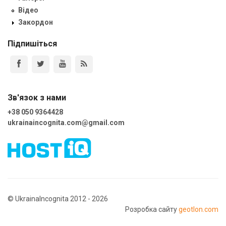
Відео
Закордон
Підпишіться
Зв'язок з нами
+38 050 9364428
ukrainaincognita.com@gmail.com
© UkrainaIncognita 2012 - 2026
Розробка сайту
geotlon.com