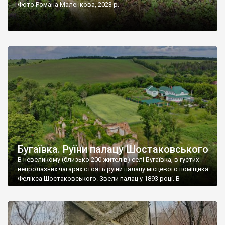
Фото Романа Маленкова, 2023 р.
Бугаївка. Руїни палацу Шостаковського
В невеликому (близько 200 жителів) селі Бугаївка, в густих
непролазних чагарях стоять руїни палацу місцевого поміщика
Фелікса Шостаковського. Звели палац у 1893 році. В
радянський період у ньому спочатку містилася школа, потім
клуб, ще пізніше – гуртожиток. У 60-х роках минулого
століття тут розмістили туберкульозну лікарню. Коли із
палацу виїхала лікарня – ми точно не […]