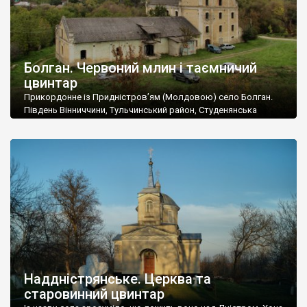
Болган. Червоний млин і таємничий
цвинтар
Прикордонне із Придністров’ям (Молдовою) село Болган.
Південь Вінниччини, Тульчинський район, Студенянська
громада. У селі мешкає близько тисячі осіб. Спочатку ми
дізналися, що у Болгані є величезний захаращений
старовинний цвинтар із кам’яними хрестами. Всі епітафії, які
збереглися, написані кирилицею, церковнослов’янською
мовою. За всіма традиційними ознаками – цвинтар
український. Хрести датуються 19 століттям. У 1924-1940
роках Болган […]
Наддністрянське. Церква та
старовинний цвинтар