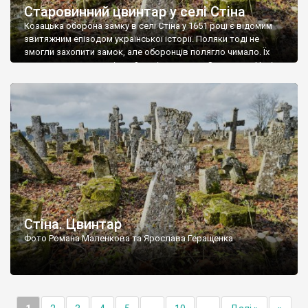
Старовинний цвинтар у селі Стіна
Козацька оборона замку в селі Стіна у 1651 році є відомим
звитяжним епізодом української історії. Поляки тоді не
змогли захопити замок, але оборонців полягло чимало. Їх
поховали на цвинтарі, який тоді називався Замковим. Нині на
місці замку церква із кам’яною огорожею, а цвинтар є. На
ньому чимало хрестів 19 століття, є такі, де епітафії стер […]
Стіна. Цвинтар
Фото Романа Маленкова та Ярослава Геращенка