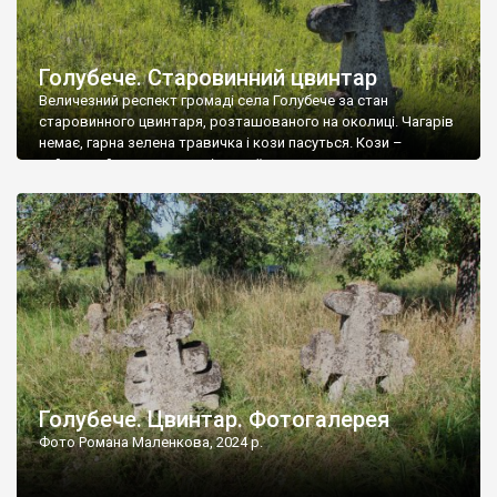
Голубече. Старовинний цвинтар
Величезний респект громаді села Голубече за стан
старовинного цвинтаря, розташованого на околиці. Чагарів
немає, гарна зелена травичка і кози пасуться. Кози –
найкращий регулятор шкідливої, для старих кладовищ,
рослинності. Навесні, коли паростки дерев вкриваються
бруньками, кози ті бруньки обгризають, бо то улюблений
делікатес. На цвинтарі у Голубечому ціла колекція
різноманітних форм хрестів. Село відносно невелике, […]
Голубече. Цвинтар. Фотогалерея
Фото Романа Маленкова, 2024 р.