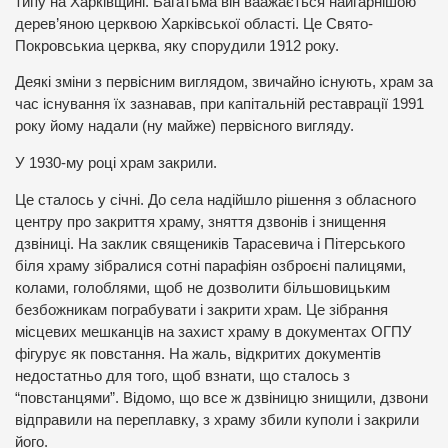
типу на Харківщині. Багатьма він ваажається найгарнішою
дерев’яною церквою Харківської області. Це Свято-
Покровськиа церква, яку спорудили 1912 року.
Деякі зміни з первісним виглядом, звичайно існують, храм за
час існування їх зазнавав, при капітальній реставрації 1991
року йому надали (ну майже) первісного вигляду.
У 1930-му році храм закрили.
Це сталось у січні. До села надійшло рішення з обласного
центру про закриття храму, зняття дзвонів і знищення
дзвіниці. На заклик священиків Тарасевича і Пітерського
біля храму зібралися сотні парафіян озброєні палицями,
колами, голоблями, щоб не дозволити більшовицьким
безбожникам пограбувати і закрити храм. Це зібрання
місцевих мешканців на захист храму в документах ОГПУ
фігурує як повстання. На жаль, відкритих документів
недостатньо для того, щоб взнати, що сталось з
“повстанцями”. Відомо, що все ж дзвіницю знищили, дзвони
відправили на переплавку, з храму збили куполи і закрили
його.