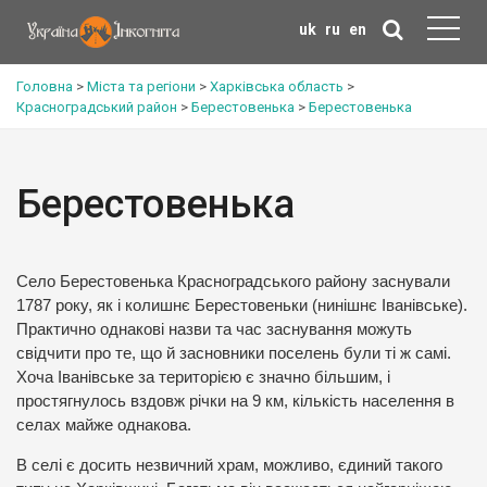
uk
ru
en
Головна
>
Міста та регіони
>
Харківська область
>
Красноградський район
>
Берестовенька
>
Берестовенька
Берестовенька
Село Берестовенька Красноградського району заснували
1787 року, як і колишнє Берестовеньки (нинішнє Іванівське).
Практично однакові назви та час заснування можуть
свідчити про те, що й засновники поселень були ті ж самі.
Хоча Іванівське за територією є значно більшим, і
простягнулось вздовж річки на 9 км, кількість населення в
селах майже однакова.
В селі є досить незвичний храм, можливо, єдиний такого