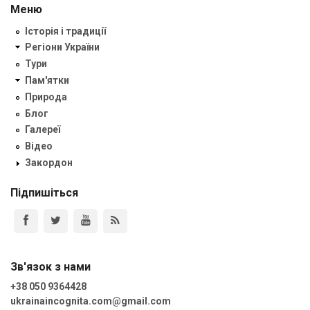
Меню
Історія і традиції
Регіони України
Тури
Пам'ятки
Природа
Блог
Галереї
Відео
Закордон
Підпишіться
Зв'язок з нами
+38 050 9364428
ukrainaincognita.com@gmail.com