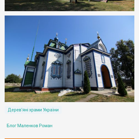
Дерев'яні храми України
Блог Маленков Роман