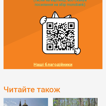
(тисни на картинці, або скануй
посилання на збір monobank):
Наші благодійники
Читайте також