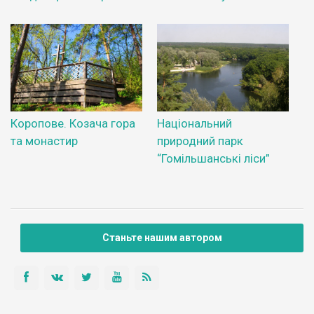
Коропове. Козача гора
Національний
та монастир
природний парк
“Гомільшанські ліси”
Станьте нашим автором