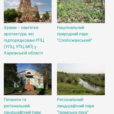
Храми – пам’ятки
Національний
архітектури, які
природний парк
підпорядковані РПЦ
“Слобожанський”
(УПЦ, УПЦ МП) у
Харківській області
Печеніги та
Регіональний
регіональний
ландшафтний парк
ландшафтний парк
“Ізюмська лука”