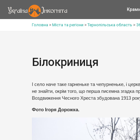
Крам
Головна
>
Міста та регіони
>
Тернопільська область
>
З
Білокриниця
І село наче таке гарненьке та чепурненьке, і церкв
не знайти, окрім того, що перша писемна згадка п
Воздвиження Чесного Хреста збудована 1913 рок
Фото Ігоря Дорожка.