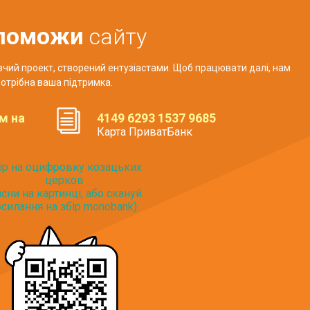
поможи
сайту
авчий проект, створений ентузіастами. Щоб працювати далі, нам
отрібна ваша підтримка.
м на
4149 6293 1537 9685
Карта ПриватБанк
ір на оцифровку козацьких
церков
исни на картинці, або скануй
силання на збір monobank):