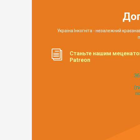
До
Україна Інкогніта - незалежний краєзн
п
Станьте нашим меценато
Patreon
Зб
(т
по