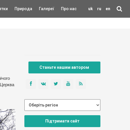
ятки
Природа
Галереї
Про нас
uk
ru
en
Станьте нашим автором
ічого
 Церква
Підтримати сайт