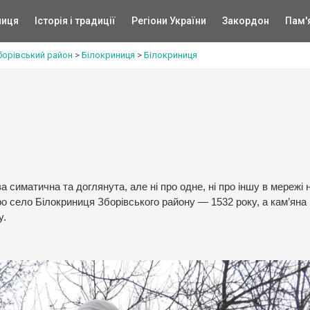
ниця
Історія і традиції
Регіони України
Закордон
Пам'
борівський район
>
Білокриниця
>
Білокриниця
а симатична та доглянута, але ні про одне, ні про іншу в мережі н
ро село Білокриниця Зборівського району — 1532 року, а кам’яна
у.