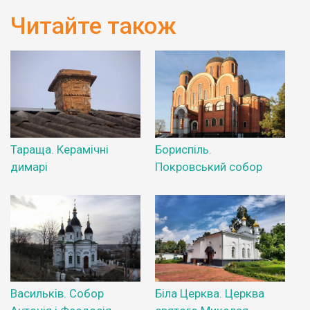
Читайте також
Тараща. Керамічні
Бориспіль.
димарі
Покровський собор
Васильків. Собор
Біла Церква. Церква