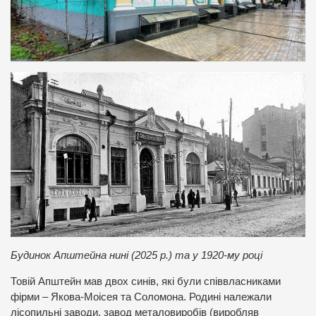
Будинок Апштейна нині (2025 р.) та у 1920-му році
Товій Апштейн мав двох синів, які були співвласниками
фірми – Якова-Моісея та Соломона. Родині належали
лісопильні заводи, завод металовиробів (виробляв