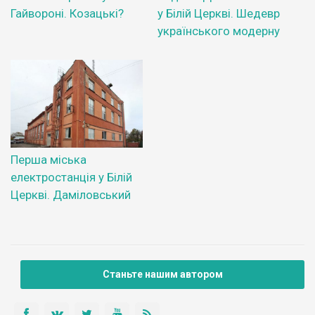
Гайвороні. Козацькі?
у Білій Церкві. Шедевр
українського модерну
Перша міська
електростанція у Білій
Церкві. Даміловський
Станьте нашим автором