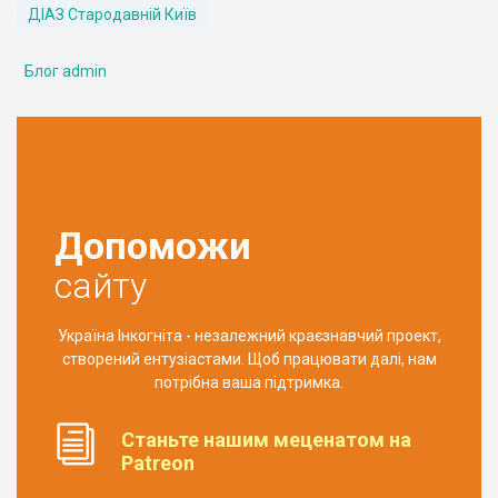
ДІАЗ Стародавній Київ
Блог admin
Допоможи
сайту
Україна Інкогніта - незалежний краєзнавчий проект,
створений ентузіастами. Щоб працювати далі, нам
потрібна ваша підтримка.
Станьте нашим меценатом на
Patreon