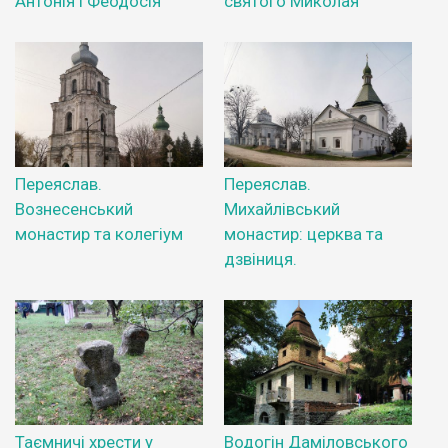
Антонія і Феодосія
святого Миколая
Переяслав.
Переяслав.
Вознесенський
Михайлівський
монастир та колегіум
монастир: церква та
дзвіниця.
Таємничі хрести у
Водогін Даміловського