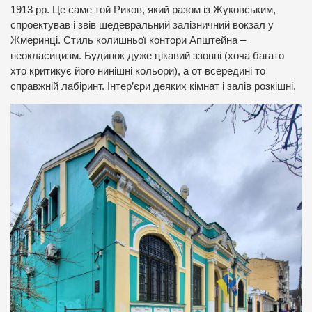
1913 рр. Це саме той Риков, який разом із Жуковським,
спроектував і звів шедевральний залізничний вокзал у
Жмеринці. Стиль колишньої контори Апштейна –
неокласицизм. Будинок дуже цікавий ззовні (хоча багато
хто критикує його нинішні кольори), а от всередині то
справжній лабіринт. Інтер’єри деяких кімнат і залів розкішні.