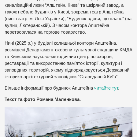
каналізаційні люки “Апштейн. Киев” та шкіряний завод, а
також небало будинків у Києві, зокрема театр Апштейна
(нині театр ім. Лесі Українки), “Будинок вдови, що плаче” (на
вулиці Лютеранській). З часом контора Апштейна
перетворилася на торгове товариство.
Нині (2025 р.) у будівлі колишньої контори Апштейна,
розміщені Департамент охорони культурної спадщини КМДА
та Київський науково-методичний центр по охороні,
реставрації та використанню пам’яток історії, культури і
заповідних територій, якому підпорядковується Державний
історико-архітектурний заповідник “Стародавній Київ”.
Більше інформації про будинок Апштейна
читайте тут
.
Текст та фото Романа Маленкова.