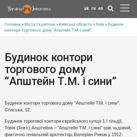
uk
ru
en
Головна
>
Міста та регіони
>
Київська область
>
Київ
>
Будинок
контори торгового дому “Апштейн Т.М. і сини”
Будинок контори
торгового дому
“Апштейн Т.М. і сини”
Будинок контори торгового дому “Апштейн Т.М. і сини”.
Спаська, 12.
Будинок торогової контори єврейського купця 1-ї гільдії,
Товія (Тев’є) Апштейна – “Апштейн Т.М. і сини” звів чудовий,
фактично геніальний архітектор, Валеріан Риков у 1912-