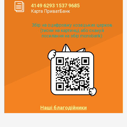
4149 6293 1537 9685
Карта ПриватБанк
Збір на оцифровку козацьких церков
(тисни на картинці, або скануй
посилання на збір monobank):
Наші благодійники