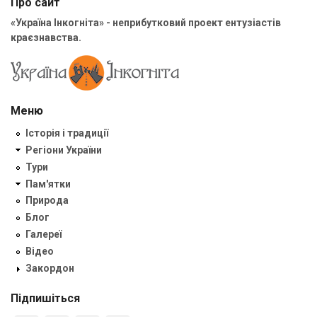
Про сайт
«Україна Інкогніта» - неприбутковий проект ентузіастів
краєзнавства.
Меню
Історія і традиції
Регіони України
Тури
Пам'ятки
Природа
Блог
Галереї
Відео
Закордон
Підпишіться