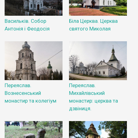
Васильків. Собор
Біла Церква. Церква
Антонія і Феодосія
святого Миколая
Переяслав.
Переяслав.
Вознесенський
Михайлівський
монастир та колегіум
монастир: церква та
дзвіниця.