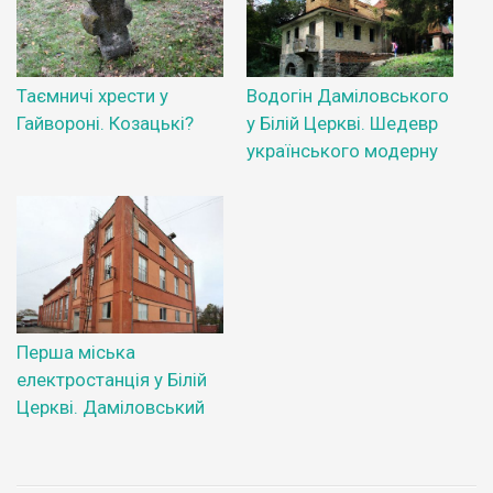
Таємничі хрести у
Водогін Даміловського
Гайвороні. Козацькі?
у Білій Церкві. Шедевр
українського модерну
Перша міська
електростанція у Білій
Церкві. Даміловський