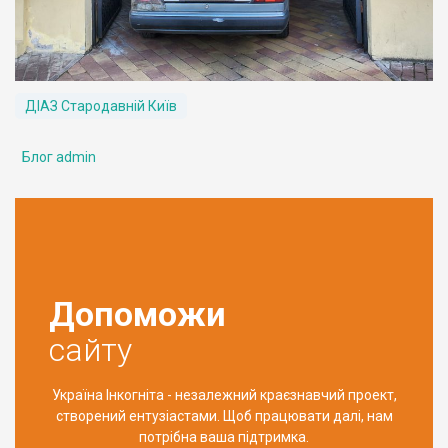
ДІАЗ Стародавній Київ
Блог admin
Допоможи
сайту
Україна Інкогніта - незалежний краєзнавчий проект,
створений ентузіастами. Щоб працювати далі, нам
потрібна ваша підтримка.