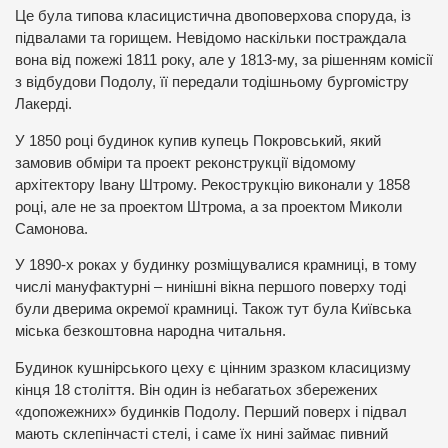
Це була типова класицистична двоповерхова споруда, із
підвалами та горищем. Невідомо наскільки постраждала
вона від пожежі 1811 року, але у 1813-му, за рішенням комісії
з відбудови Подолу, її передали тодішньому бургомістру
Лакерді.
У 1850 році будинок купив купець Покровський, який
замовив обміри та проект реконструкції відомому
архітектору Івану Штрому. Рекострукцію виконали у 1858
році, але не за проектом Штрома, а за проектом Миколи
Самонова.
У 1890-х роках у будинку розміщувалися крамниці, в тому
числі мануфактурні – нинішні вікна першого поверху тоді
були дверима окремої крамниці. Також тут була Київська
міська безкоштовна народна читальня.
Будинок кушнірського цеху є цінним зразком класицизму
кінця 18 століття. Він один із небагатьох збережених
«допожежних» будинків Подолу. Перший поверх і підвал
мають склепінчасті стелі, і саме їх нині займає пивний