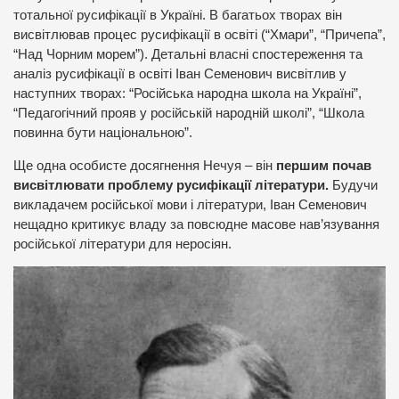
тотальної русифікації в Україні. В багатьох творах він
висвітлював процес русифікації в освіті (“Хмари”, “Причепа”,
“Над Чорним морем”). Детальні власні спостереження та
аналіз русифікації в освіті Іван Семенович висвітлив у
наступних творах: “Російська народна школа на Україні”,
“Педагогічний прояв у російській народній школі”, “Школа
повинна бути національною”.
Ще одна особисте досягнення Нечуя – він
першим почав
висвітлювати проблему русифікації літератури.
Будучи
викладачем російської мови і літератури, Іван Семенович
нещадно критикує владу за повсюдне масове нав’язування
російської літератури для неросіян.