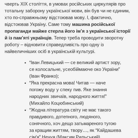
чверть ХІХ століття, в умовах російських циркулярів про
тотальну заборону української мови, він був чи не єдиним,
хто по-справжньому відстоював мову. І, фактично,
відстоював Україну. Саме тому
машина російської
пропаганди майже стерла його ім’я з української історії
й із пам’яті українців
. Тепер треба проводити зворотну
роботу – відновити справедливість про одну із
найвеличніших осіб в українській культурі.
“Іван Левицький — се великий артист зору,
се колосальне, усеобіймаюче око України”
(Іван Франко);
“Яка прекрасна мова! Читав — наче
погожу воду у спеку пив. Яке знання
народних звичаїв, народного життя!”
(Михайло Коцюбинський)
“Жодна література світу не має такого
правдивого, дотепного, людяного,
сонячного, хоч дещо затьмареного тугою
за кращим життям, твору…, як “Кайдашева
сім’я” Нечуя (Максим Рильський)