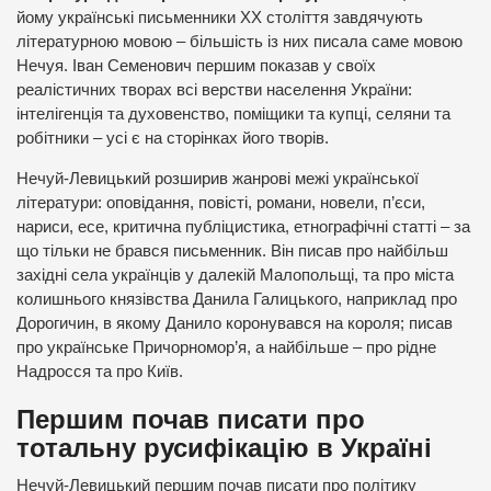
йому українські письменники ХХ століття завдячують
літературною мовою – більшість із них писала саме мовою
Нечуя. Іван Семенович першим показав у своїх
реалістичних творах всі верстви населення України:
інтелігенція та духовенство, поміщики та купці, селяни та
робітники – усі є на сторінках його творів.
Нечуй-Левицький розширив жанрові межі української
літератури: оповідання, повісті, романи, новели, п’єси,
нариси, есе, критична публіцистика, етнографічні статті – за
що тільки не брався письменник. Він писав про найбільш
західні села українців у далекій Малопольщі, та про міста
колишнього князівства Данила Галицького, наприклад про
Дорогичин, в якому Данило коронувався на короля; писав
про українське Причорномор’я, а найбільше – про рідне
Надросся та про Київ.
Першим почав писати про
тотальну русифікацію в Україні
Нечуй-Левицький першим почав писати про політику