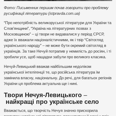
Фото:
Письменник першим
почав говорити про проблему
русифікації літератури (istpravda.com.ua)
“Про непотрібність великоруської літератури для України та
Слов’янщини”, “Україна на літературних позвах з
Московщиною” – ці твори не видавалися у період СРСР,
адже їх вважали націоналістичними, як і твір “Світогляд
українського народу” – не може бути окремий світогляд в
українців. За таке Нечуй потрапив у немилість до росіян, і ті
зробили усе, щоб нащадки забули про великого класика.
Нечуй-Левицький вважав найбільшим недоліком
української інтелігенції те, що російська література їм
замінила власну, національну. До речі, для багатьох регіонів
України ця проблема актуальна ще і нині.
Твори Нечуя-Левицького
–
найкращі про українське село
Вважається, що творчість Нечуя значно прискорила