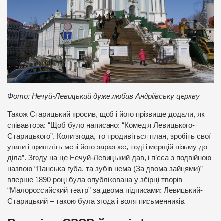
Фото: Нечуй-Левицький дуже любив Андріївську церкву
Також Старицький просив, щоб і його прізвище додали, як
співавтора: “Щоб було написано: “Комедія Левицького-
Старицького”. Коли згода, то продивіться план, зробіть свої
уваги і пришліть мені його зараз же, тоді і мерщій візьму до
діла”. Згоду на це Нечуй-Левицький дав, і п’єса з подвійною
назвою “Панська губа, та зубів нема (За двома зайцями)”
вперше 1890 році була опублікована у збірці творів
“Малороссийский театр” за двома підписами: Левицький-
Старицький – такою була згода і воля письменників.