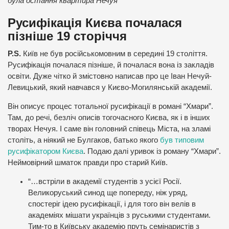
була остання квартира Нечуя
Русифікація Києва почалася
пізніше 19 сторіччя
P.S.
Київ не був російськомовним в середині 19 століття.
Русифікація почалася пізніше, й почалася вона із закладів
освіти. Дуже чітко й змістовно написав про це Іван Нечуй-
Левицький, який навчався у Києво-Могилянській академії.
Він описує процес тотальної русифікації в романі “Хмари”.
Там, до речі, безліч описів тогочасного Києва, як і в інших
творах Нечуя. І саме він головний співець Міста, на зламі
століть, а ніякий не Булгаков, батько якого
був типовим
русифікатором Києва
. Подаю далі уривок із роману “Хмари”.
Неймовірний шматок правди про старий Київ.
“…встріли в академії студентів з усієї Росії.
Великоруський синод ще попереду, ніж уряд,
спостеріг ідею русифікації, і для того він велів в
академіях мішати українців з руськими студентами.
Тим-то в Київську академію пруть семінаристів з