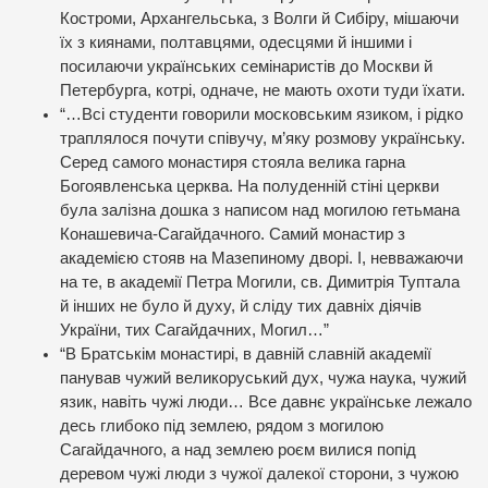
Костроми, Архангельська, з Волги й Сибіру, мішаючи
їх з киянами, полтавцями, одесцями й іншими і
посилаючи українських семінаристів до Москви й
Петербурга, котрі, одначе, не мають охоти туди їхати.
“…Всі студенти говорили московським язиком, і рідко
траплялося почути співучу, м’яку розмову українську.
Серед самого монастиря стояла велика гарна
Богоявленська церква. На полуденній стіні церкви
була залізна дошка з написом над могилою гетьмана
Конашевича-Сагайдачного. Самий монастир з
академією стояв на Мазепиному дворі. І, невважаючи
на те, в академії Петра Могили, св. Димитрія Туптала
й інших не було й духу, й сліду тих давніх діячів
України, тих Сагайдачних, Могил…”
“В Братськім монастирі, в давній славній академії
панував чужий великоруський дух, чужа наука, чужий
язик, навіть чужі люди… Все давнє українське лежало
десь глибоко під землею, рядом з могилою
Сагайдачного, а над землею роєм вилися попід
деревом чужі люди з чужої далекої сторони, з чужою