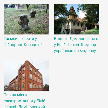
Таємничі хрести у
Водогін Даміловського
Гайвороні. Козацькі?
у Білій Церкві. Шедевр
українського модерну
Перша міська
електростанція у Білій
Церкві. Даміловський