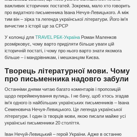
важливих історичних постатей. Зокрема, мало хто говорить
про видатного письменника Івана Нечуя-Левицького. А між
тим він – зірка та легенда української літератури. Його ім’я
вичистии з історії ще за СРСР
У колонці для
TRAVEL РБК-Україна
Роман Маленков
розмірковує, чому варто приділяти більше уваги цій
історичній постаті, і чому про нього варто знати якомога
більше – і мандрівникам, і мешканцям Києва.
Творець літературної мови. Чому
про письменника надовго забули
Останніми днями читаю багато коментарів і пропозицій
щодо перейменування вулиць. І не бачу, щоб хтось згадав
ім’я одного із найбільших українських письменників – Івана
Семеновича Нечуя-Левицького. Це легенда української
літератури. І один із творців мови, якою писали майже усі
українські письменники 20 століття.
Іван Нечуй-Левицький – герой України. Адже в останню