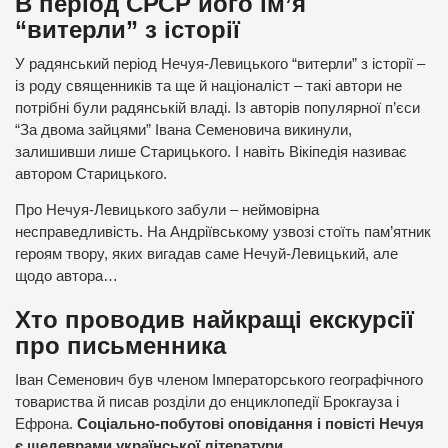
В період СРСР його ім’я
“витерли” з історії
У радянський період Нечуя-Левицького “витерли” з історії –
із роду священників та ще й націоналіст – такі автори не
потрібні були радянській владі. Із авторів популярної п’єси
“За двома зайцями” Івана Семеновича викинули,
залишивши лише Старицького. І навіть Вікіпедія називає
автором Старицького.
Про Нечуя-Левицького забули – неймовірна
несправедливість. На Андріївському узвозі стоїть пам’ятник
героям твору, яких вигадав саме Нечуй-Левицький, але
щодо автора…
Хто проводив найкращі екскурсії
про письменника
Іван Семенович був членом Імператорського географічного
товариства й писав розділи до енциклопедії Брокгауза і
Ефрона.
Соціально-побутові оповідання і повісті Нечуя
є шедеврами української літератури.