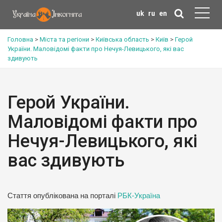
uk
ru
en
Головна
>
Міста та регіони
>
Київська область
>
Київ
>
Герой
України. Маловідомі факти про Нечуя-Левицького, які вас
здивують
Герой України.
Маловідомі факти про
Нечуя-Левицького, які
вас здивують
Стаття опублікована на порталі
РБК-Україна