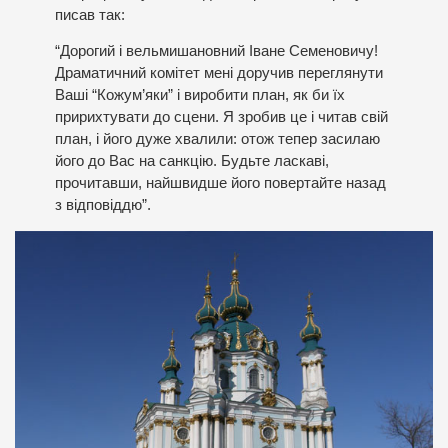
писав так:
“Дорогий і вельмишановний Іване Семеновичу!
Драматичний комітет мені доручив переглянути
Ваші “Кожум’яки” і виробити план, як би їх
пририхтувати до сцени. Я зробив це і читав свій
план, і його дуже хвалили: отож тепер засилаю
його до Вас на санкцію. Будьте ласкаві,
прочитавши, найшвидше його повертайте назад
з відповіддю”.