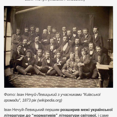
Фото: Іван Нечуй-Левицький з учасниками “Київської
громади”, 1873 рік (wikipedia.org)
Іван Нечуй-Левицький першим
розширив межі української
літератури до “нормативів” літератури світової,
і саме