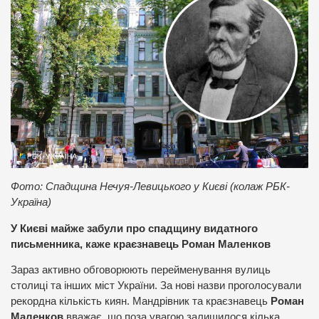
Фото: Спадщина Нечуя-Левицького у Києві (колаж РБК-
Україна)
У Києві майже забули про спадщину видатного
письменника, каже краєзнавець Роман Маленков
Зараз активно обговорюють перейменування вулиць
столиці та інших міст України. За нові назви проголосували
рекордна кількість киян. Мандрівник та краєзнавець
Роман
Маленков
вважає, що поза увагою залишилося кілька