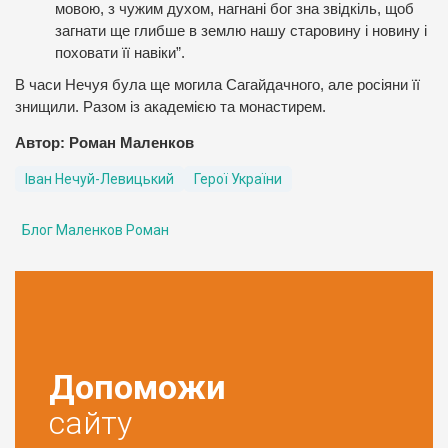
мовою, з чужим духом, нагнані бог зна звідкіль, щоб
загнати ще глибше в землю нашу старовину і новину і
поховати її навіки”.
В часи Нечуя була ще могила Сагайдачного, але росіяни її
знищили. Разом із академією та монастирем.
Автор: Роман Маленков
Іван Нечуй-Левицький
Герої України
Блог Маленков Роман
Допоможи
сайту