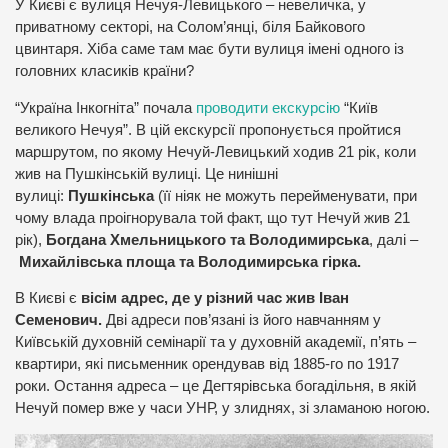
У Києві є вулиця Нечуя-Левицького – невеличка, у
приватному секторі, на Солом’янці, біля Байкового
цвинтаря. Хіба саме там має бути вулиця імені одного із
головних класиків країни?
“Україна Інкогніта” почала
проводити екскурсію
“Київ
великого Нечуя”. В цій екскурсії пропонується пройтися
маршрутом, по якому Нечуй-Левицький ходив 21 рік, коли
жив на Пушкінській вулиці. Це нинішні
вулиці:
Пушкінська
(її ніяк не можуть перейменувати, при
чому влада проігнорувала той факт, що тут Нечуй жив 21
рік),
Богдана Хмельницького та Володимирська
, далі –
Михайлівська площа та Володимирська гірка.
В Києві є
вісім адрес, де у різний час жив Іван
Семенович.
Дві адреси пов’язані із його навчанням у
Київській духовній семінарії та у духовній академії, п’ять –
квартири, які письменник орендував від 1885-го по 1917
роки. Остання адреса – це Дегтярівська богадільня, в якій
Нечуй помер вже у часи УНР, у злиднях, зі зламаною ногою.