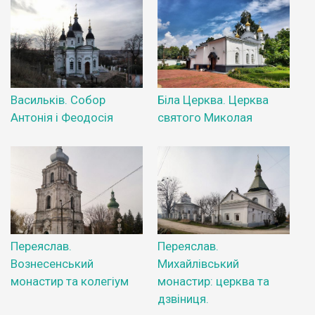
Васильків. Собор
Біла Церква. Церква
Антонія і Феодосія
святого Миколая
Переяслав.
Переяслав.
Вознесенський
Михайлівський
монастир та колегіум
монастир: церква та
дзвіниця.