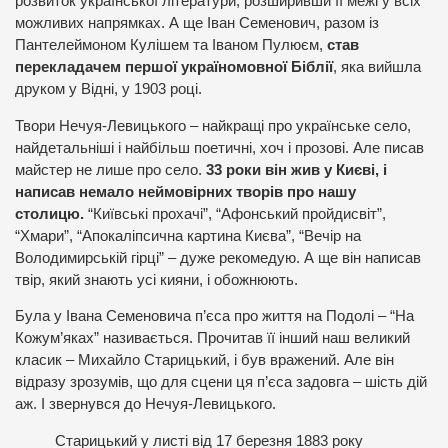
розвиток української літератури, розширивши її межі у всіх
можливих напрямках. А ще Іван Семенович, разом із
Пантелеймоном Кулішем та Іваном Пулюєм,
став
перекладачем першої україномовної Біблії
, яка вийшла
друком у Відні, у 1903 році.
Твори Нечуя-Левицького – найкращі про українське село,
найдетальніші і найбільш поетичні, хоч і прозові. Але писав
майстер не лише про село.
33 роки він жив у Києві, і
написав немало неймовірних творів про нашу
столицю.
“Київські прохачі”, “Афонський пройдисвіт”,
“Хмари”, “Апокаліпсична картина Києва”, “Вечір на
Володимирській гірці” – дуже рекомедую. А ще він написав
твір, який знають усі кияни, і обожнюють.
Була у Івана Семеновича п’єса про життя на Подолі – “На
Кожум’яках” називається. Прочитав її інший наш великий
класик – Михайло Старицький, і був вражений. Але він
відразу зрозумів, що для сцени ця п’єса задовга – шість дій
аж. І звернувся до Нечуя-Левицького.
Старицький у листі від 17 березня 1883 року