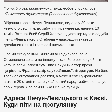
Фото: У Києві письменник також любив спускатись і
підніматись фунікулером (facebook com/Kyivpastrans)
Зібрання творів Нечуя-Левицького, видане у 30 роки
минулого століття, до забуття письменника, налічує 10
томів. Вже покійний Сергій Хаврусь, директор музею-садиби
Нечуя-Левицького у Стеблеві – найкращий знавець і
дослідник життя і творчості письменника.
Своїми екскурсіями і книгами він відкривав Івана
Семеновича зовсім по-іншому: після його розповідей ні в
кого не залишалося сумнівів: Нечуй як автор прози –
це
рівень Франка та зірка української літератури.
На його
твори орієнтувалися десятки, а може й сотні українських
авторів 20 століття, але український народ майже не шанує
своїх героїв. Два пам’ятника і кілька вулиць.
Адреси Нечуя-Левицького в Києві.
Куди піти на прогулянку