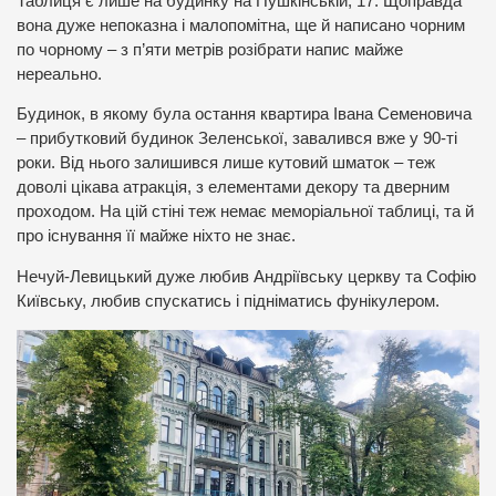
Таблиця є лише на будинку на Пушкінській, 17. Щоправда
вона дуже непоказна і малопомітна, ще й написано чорним
по чорному – з п’яти метрів розібрати напис майже
нереально.
Будинок, в якому була остання квартира Івана Семеновича
– прибутковий будинок Зеленської, завалився вже у 90-ті
роки. Від нього залишився лише кутовий шматок – теж
доволі цікава атракція, з елементами декору та дверним
проходом. На цій стіні теж немає меморіальної таблиці, та й
про існування її майже ніхто не знає.
Нечуй-Левицький дуже любив Андріївську церкву та Софію
Київську, любив спускатись і підніматись фунікулером.