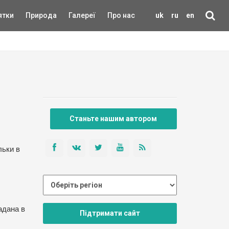
ятки
Природа
Галереї
Про нас
uk
ru
en
Станьте нашим автором
льки в
адана в
Підтримати сайт