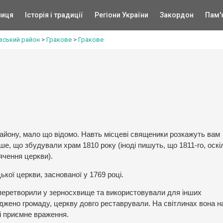
ниця
Історія і традиції
Регіони України
Закордон
Пам'
ївський район
>
Гракове
>
Гракове
району, мало що відомо. Навть місцеві священики розкажуть вам
е, що збудували храм 1810 року (іноді пишуть, що 1811-го, оскі
вячення церкви).
ької церкви, заснованої у 1769 році.
 перетворили у зерносхвище та використовували для інших
джено громаду, церкву довго реставрували. На світлинах вона н
і приємне враження.