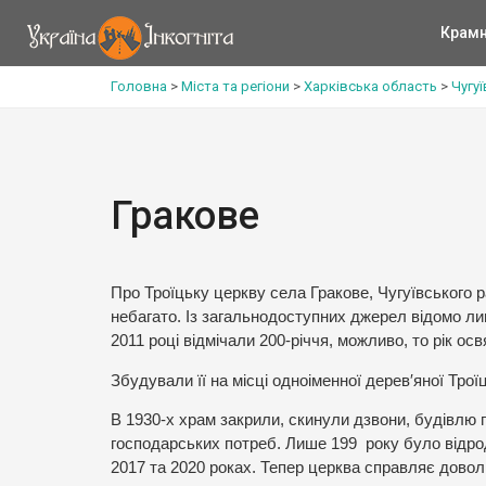
Крам
Головна
>
Міста та регіони
>
Харківська область
>
Чугу
Гракове
Про Троїцьку церкву села Гракове, Чугуївського 
небагато. Із загальнодоступних джерел відомо лиш
2011 році відмічали 200-річчя, можливо, то рік ос
Збудували її на місці одноіменної дерев′яної Троїц
В 1930-х храм закрили, скинули дзвони, будівлю
господарських потреб. Лише 199 року було відро
2017 та 2020 роках. Тепер церква справляє довол