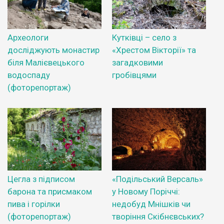
Археологи
Кутківці – село з
досліджують монастир
«Хрестом Вікторії» та
біля Малієвецького
загадковими
водоспаду
гробівцями
(фоторепортаж)
Цегла з підписом
«Подільський Версаль»
барона та присмаком
у Новому Поріччі:
пива і горілки
недобуд Мнішків чи
(фоторепортаж)
творіння Скібнєвських?