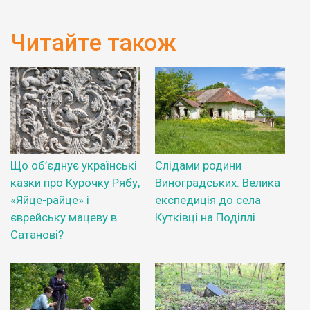
Читайте також
Що об’єднує українські
Слідами родини
казки про Курочку Рябу,
Виноградських. Велика
«Яйце-райце» і
експедиція до села
єврейську мацеву в
Кутківці на Поділлі
Сатанові?