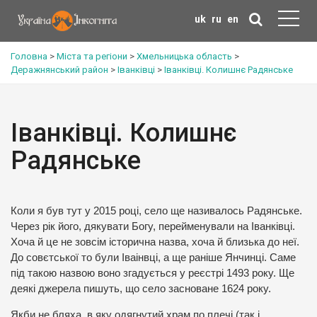
uk
ru
en
Головна
>
Міста та регіони
>
Хмельницька область
>
Деражнянський район
>
Іванківці
>
Іванківці. Колишнє Радянське
Іванківці. Колишнє
Радянське
Коли я був тут у 2015 році, село ще називалось Радянське.
Через рік його, дякувати Богу, перейменували на Іванківці.
Хоча й це не зовсім історична назва, хоча й близька до неї.
До совєтської то були Іваінвці, а ще раніше Янчинці. Саме
під такою назвою воно згадується у реєстрі 1493 року. Ще
деякі джерела пишуть, що село засноване 1624 року.
Якби не бляха, в яку одягнутий храм по плечі (так і