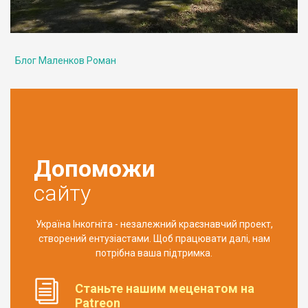
Блог Маленков Роман
Допоможи
сайту
Україна Інкогніта - незалежний краєзнавчий проект,
створений ентузіастами. Щоб працювати далі, нам
потрібна ваша підтримка.
Станьте нашим меценатом на
Patreon