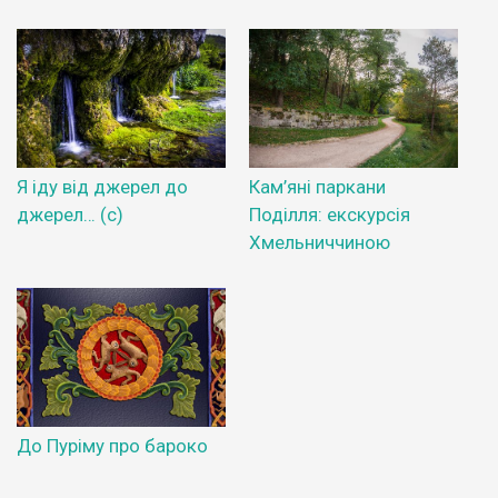
Я іду від джерел до
Кам’яні паркани
джерел… (с)
Поділля: екскурсія
Хмельниччиною
До Пуріму про бароко