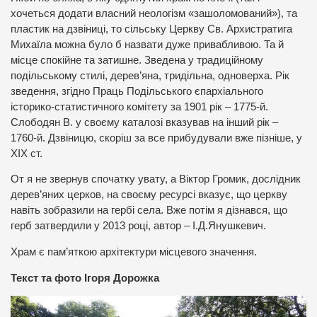
хочеться додати власний неологізм «зашоломований»), та
пластик на дзвіниці, то сільську Церкву Св. Архистратига
Михаїла можна було б назвати дуже привабливою. Та й
місце спокійне та затишне. Зведена у традиційному
подільському стилі, дерев’яна, тридільна, одноверха. Рік
зведення, згідно Праць Подільського єпархіального
історико-статистичного комітету за 1901 рік – 1775-й.
Слободян В. у своєму каталозі вказував на інший рік –
1760-й. Дзвіницю, скоріш за все прибудували вже пізніше, у
ХІХ ст.
От я не звернув спочатку увату, а Віктор Громик, дослідник
дерев’яних церков, на своєму ресурсі вказує, що церкву
навіть зобразили на гербі села. Вже потім я дізнався, що
герб затвердили у 2013 році, автор – І.Д.Янушкевич.
Храм є пам’яткою архітектури місцевого значення.
Текст та фото Ігоря Дорожка