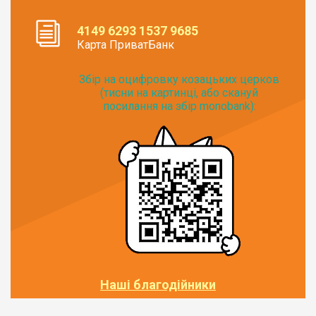
4149 6293 1537 9685
Карта ПриватБанк
Збір на оцифровку козацьких церков
(тисни на картинці, або скануй
посилання на збір monobank):
Наші благодійники