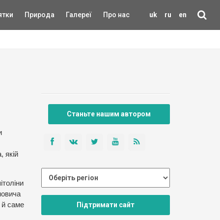
ятки
Природа
Галереї
Про нас
uk
ru
en
Станьте нашим автором
и
, якій
ітоліни
новича
Підтримати сайт
 й саме