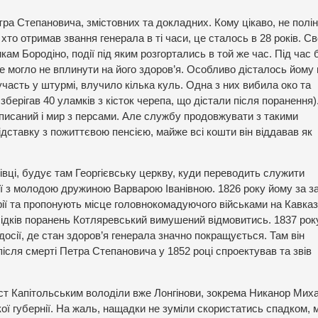
тра Степановича, змістовних та докладних. Кому цікаво, не полі
о отримав звання генерала в ті часи, це сталось в 28 років. С
ам Бородіно, події під яким розгортались в той же час. Під час
е могло не вплинути на його здоров’я. Особливо дісталось йому
часть у штурмі, влучило кілька куль. Одна з них вибила око та
берігав 40 уламків з кісток черепа, що дістали після поранення)
дписаний і мир з персами. Але службу продовжувати з такими
ідставку з пожиттєвою пенсією, майже всі кошти він віддавав як
вці, будує там Георгієвську церкву, куди переводить служити
ії з молодою дружиною Варварою Іванівною. 1826 року йому за з
ії та пропонують місце головнокомадуючого військами на Кавказ
слідків поранень Котляревський вимушений відмовитись. 1837 рок
осії, де стан здоров’я генерала значно покращується. Там він
ісля смерті Петра Степановича у 1852 році спроектував та звів
 ст Капітольським володіли вже Лонгінови, зокрема Никанор Мих
ої губернії. На жаль, нащадки не зуміли скористатись спадком, 