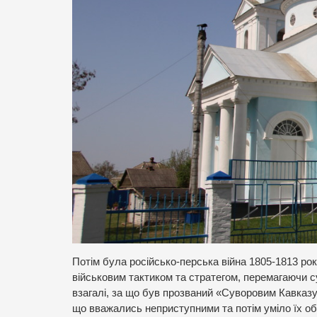
Потім була російсько-перська війна 1805-1813 ро
військовим тактиком та стратегом, перемагаючи су
взагалі, за що був прозваний «Суворовим Кавказ
що вважались неприступними та потім уміло їх обо