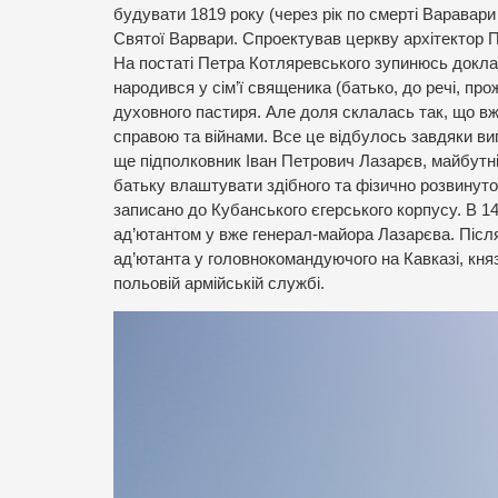
будувати 1819 року (через рік по смерті Варавари
Святої Варвари. Спроектував церкву архітектор 
На постаті Петра Котляревського зупинюсь докла
народився у сім’ї священика (батько, до речі, про
духовного пастиря. Але доля склалась так, що вж
справою та війнами. Все це відбулось завдяки ви
ще підполковник Іван Петрович Лазарєв, майбутні
батьку влаштувати здібного та фізично розвинуто
записано до Кубанського єгерського корпусу. В 14
ад’ютантом у вже генерал-майора Лазарєва. Післ
ад’ютанта у головнокомандуючого на Кавказі, кня
польовій армійській службі.