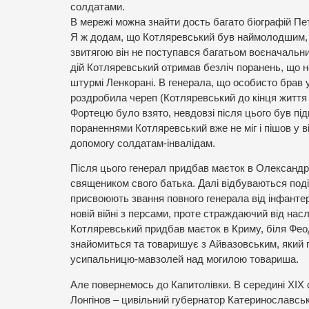
солдатами.
В мережі можна знайти дость багато біографій Пе
Я ж додам, що Котляревський був наймолодшим, хт
звитягою він не поступався багатьом воєначальник
дій Котляревський отримав безліч поранень, що н
штурмі Ленкорані. В генерала, що особисто брав у
роздробила череп (Котляревський до кінця життя з
Фортецю було взято, невдовзі після цього був пі
пораненнями Котляревський вже не міг і пішов у в
допомогу солдатам-інвалідам.
Після цього генерал придбав маєток в Олександрі
священиком свого батька. Далі відбуваються под
присвоюють звання повного генерала від інфантер
новій війні з персами, проте страждаючий від на
Котляревський придбав маєток в Криму, біля Феод
знайомиться та товаришує з Айвазовським, який п
усипальницю-мавзолей над могилою товариша.
Але повернемось до Капитолівки. В середині ХІХ
Лонгінов – цивільний губернатор Катеринославськ