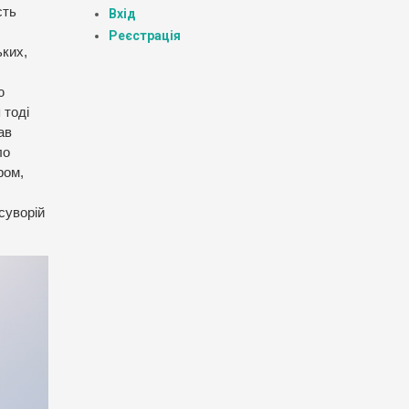
сть
Вхід
Реєстрація
ьких,
ю
 тоді
ав
ло
ром,
суворій