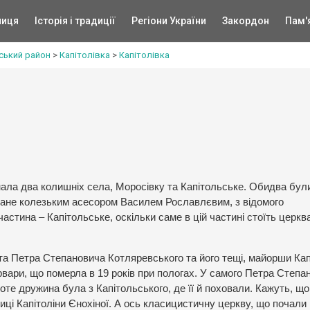
ниця
Історія і традиції
Регіони України
Закордон
Пам'
ський район
>
Капітолівка
>
Капітолівка
нала два колишніх села, Моросівку та Капітольське. Обидва бул
новане колезьким асесором Василем Рославлєвим, з відомого
астина – Капітольське, оскільки саме в цій частині стоїть церква
а Петра Степановича Котляревського та його тещі, майорши Кап
рвари, що померла в 19 років при пологах. У самого Петра Степа
те дружина була з Капітольського, де її й поховали. Кажуть, що
иці Капітоліни Єнохіної. А ось класицистичну церкву, що почали