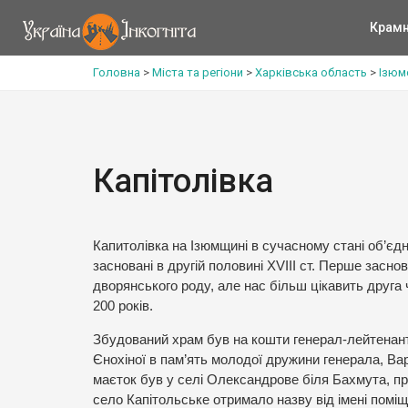
Крам
Головна
>
Міста та регіони
>
Харківська область
>
Ізюм
Капітолівка
Капитолівка на Ізюмщині в сучасному стані об’єд
засновані в другій половині XVIII ст. Перше зас
дворянського роду, але нас більш цікавить друга ч
200 років.
Збудований храм був на кошти генерал-лейтенант
Єнохіної в пам’ять молодої дружини генерала, Ва
маєток був у селі Олександрове біля Бахмута, про
село Капітольське отримало назву від імені поміщ