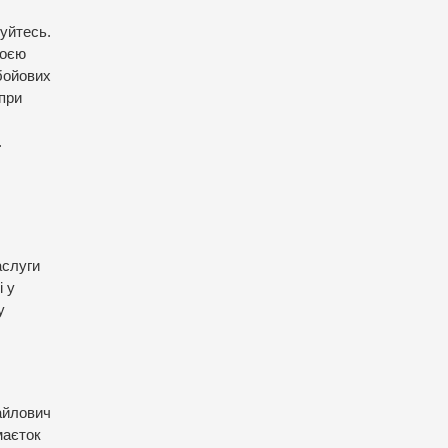
нуйтесь.
воєю
 бойових
 при
.
аслуги
і у
у
айлович
маєток