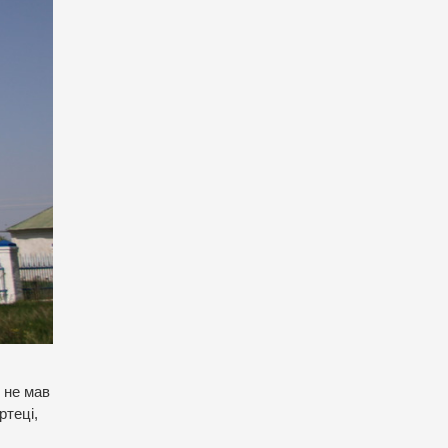
 не мав
ртеці,