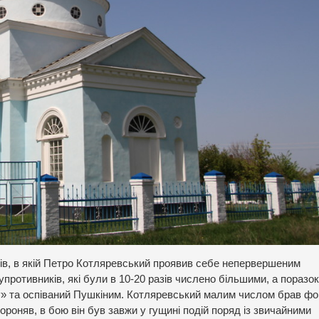
ків, в якій Петро Котляревський проявив себе непервершеним
противників, які були в 10-20 разів числено більшими, а поразок
у» та оспіваний Пушкіним. Котляревський малим числом брав фо
роняв, в бою він був завжи у гущині подій поряд із звичайними