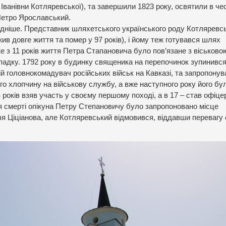
 Іванівни Котляревської), та завершили 1823 року, освятили в че
Петро Ярославський.
дніше. Представник шляхетського українського роду Котляревс
жив довге життя та помер у 97 років), і йому теж готувався шлях
е з 11 років життя Петра Стапановича було пов’язане з віськово
падку. 1792 року в будинку священика на перепочинок зупинився
й головнокомадувач російських військ на Кавказі, та запропонув
го хлопчину на військову службу, а вже наступного року його бу
 років взяв участь у своєму першому поході, а в 17 – став офіце
я смерті опікуна Петру Степановичу було запропоновано місце
зя Ціціанова, але Котляревський відмовився, віддавши перевагу 