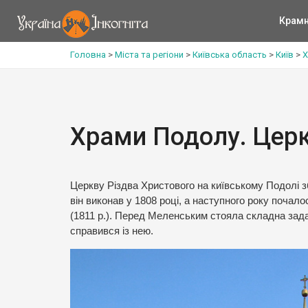
Крам
Головна
>
Міста та регіони
>
Київська область
>
Київ
>
Х
Храми Подолу. Церк
Церкву Різдва Христового на київському Подолі 
він виконав у 1808 році, а наступного року почал
(1811 р.). Перед Меленським стояла складна зада
справився із нею.