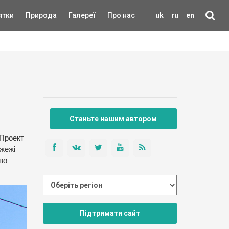
ятки
Природа
Галереї
Про нас
uk
ru
en
Станьте нашим автором
 Проект
ожежі
во
Підтримати сайт