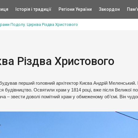
ниця
Історія і традиції
Регіони України
Закордон
Пам'
рами Подолу. Церква Різдва Христового
ва Різдва Христового
збудував перший головний архітектор Києва Андрій Меленський.
ося будівництво. Освятили храм у 1814 році, вже після Великої п
ча – звести доволі помітний храм у обмеженому об’ємі. Він чудо