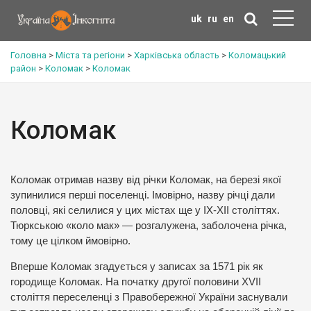
uk
ru
en
Головна
>
Міста та регіони
>
Харківська область
>
Коломацький
район
>
Коломак
>
Коломак
Коломак
Коломак отримав назву від річки Коломак, на березі якої
зупинилися перші поселенці. Імовірно, назву річці дали
половці, які селилися у цих містах ще у ІХ-ХІІ століттях.
Тюркською «коло мак» — розгалужена, заболочена річка,
тому це цілком ймовірно.
Вперше Коломак згадується у записах за 1571 рік як
городище Коломак. На початку другої половини XVII
століття переселенці з Правобережної України заснували