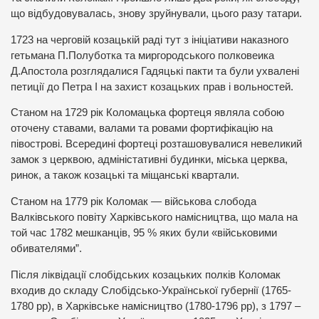
що відбудовувалась, знову зруйнували, цього разу татари.
1723 на черговій козацькій раді тут з ініціативи наказного
гетьмана П.Полуботка та миргородського полковеика
Д.Апостола розглядалися Гадяцькі пакти та були ухвалені
петиції до Петра І на захист козацьких прав і вольностей.
Станом на 1729 рік Коломацька фортеця являла собою
оточену ставами, валами та ровами фортифікацію на
півострові. Всередині фортеці розташовувалися невеликий
замок з церквою, адміністативні будинки, міська церква,
ринок, а також козацькі та міщанські квартали.
Станом на 1779 рік Коломак — військова слобода
Валківського повіту Харківського намісництва, що мала на
той час 1782 мешканців, 95 % яких були «військовими
обивателями”.
Після ліквідації слобідських козацьких полків Коломак
входив до складу Слобідсько-Української губернії (1765-
1780 рр), в Харківське намісництво (1780-1796 рр), з 1797 –