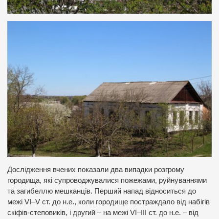
Дослідження вчених показали два випадки розгрому
городища, які супроводжувалися пожежами, руйнуваннями
та загибеллю мешканців. Перший напад відноситься до
межі VI–V ст. до н.е., коли городище постраждало від набігів
скіфів-степовиків, і другий – на межі VI–III ст. до н.е. – від