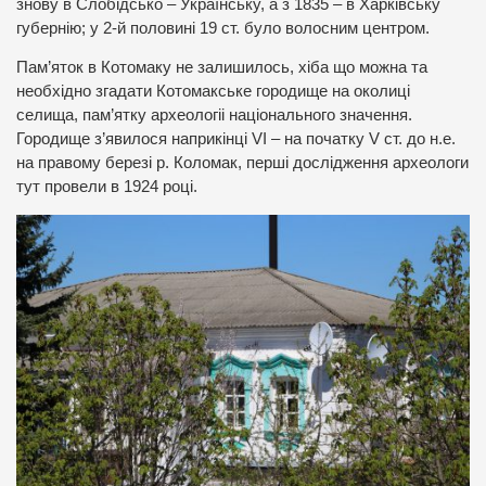
знову в Слобідсько – Українську, а з 1835 – в Харківську
губернію; у 2-й половині 19 ст. було волосним центром.
Пам’яток в Котомаку не залишилось, хіба що можна та
необхідно згадати Котомакське городище на околиці
селища, пам’ятку археологіі національного значення.
Городище з’явилося наприкінці VI – на початку V ст. до н.е.
на правому березі р. Коломак, перші дослідження археологи
тут провели в 1924 році.