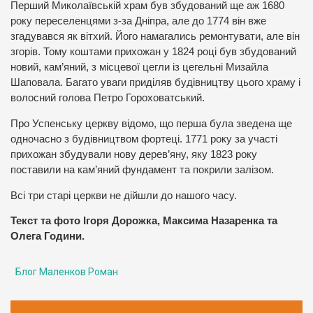
Перший Миколаївській храм був збудований ще аж 1680
року переселенцями з-за Дніпра, але до 1774 він вже
згадувався як вітхий. Його намагались ремонтувати, але він
згорів. Тому коштами прихожан у 1824 році був збудований
новий, кам’яний, з місцевої цегли із цегельні Мизайла
Шаповала. Багато уваги приділяв будівництву цього храму і
волосний голова Петро Гороховатський.
Про Успенську церкву відомо, що перша була зведена ще
одночасно з будівництвом фортеці. 1771 року за участі
прихожан збудували нову дерев’яну, яку 1823 року
поставили на кам’яний фундамент та покрили залізом.
Всі три старі церкви не дійшли до нашого часу.
Текст та фото Ігоря Дорожка, Максима Назаренка та
Олега Години.
Блог Маленков Роман