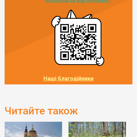
посилання на збір monobank):
Наші благодійники
Читайте також