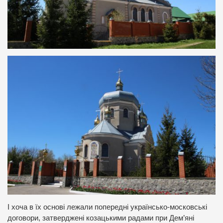
І хоча в їх основі лежали попередні українсько-московські
договори, затверджені козацькими радами при Дем’яні