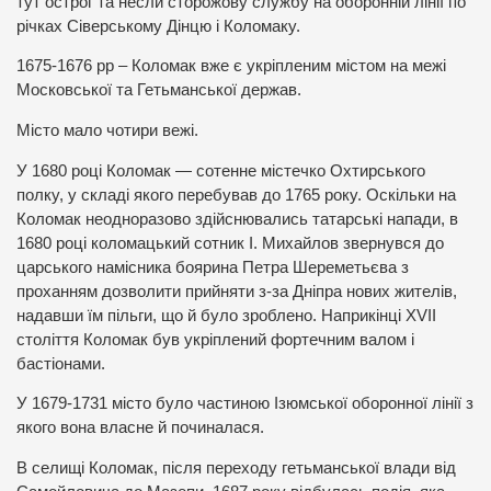
тут острог та несли сторожову службу на оборонній лінії по
річках Сіверському Дінцю і Коломаку.
1675-1676 рр – Коломак вже є укріпленим містом на межі
Московської та Гетьманської держав.
Місто мало чотири вежі.
У 1680 році Коломак — сотенне містечко Охтирського
полку, у складі якого перебував до 1765 року. Оскільки на
Коломак неодноразово здійснювались татарські напади, в
1680 році коломацький сотник І. Михайлов звернувся до
царського намісника боярина Петра Шереметьєва з
проханням дозволити прийняти з-за Дніпра нових жителів,
надавши їм пільги, що й було зроблено. Наприкінці XVII
століття Коломак був укріплений фортечним валом і
бастіонами.
У 1679-1731 місто було частиною Ізюмської оборонної лінії з
якого вона власне й починалася.
В селищі Коломак, після переходу гетьманської влади від