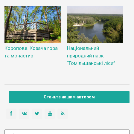
Коропове. Козача гора
Національний
та монастир
природний парк
“Гомільшанські ліси”
Станьте нашим автором