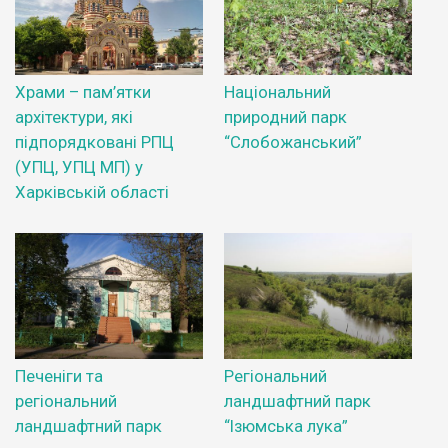
Храми – пам’ятки
Національний
архітектури, які
природний парк
підпорядковані РПЦ
“Слобожанський”
(УПЦ, УПЦ МП) у
Харківській області
Печеніги та
Регіональний
регіональний
ландшафтний парк
ландшафтний парк
“Ізюмська лука”