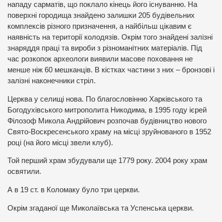
нападу сарматів, що поклало кінець його існуванню. На
поверхні городища знайдено залишки 205 будівельних
комплексів різного призначення, а найбільш цікавим є
наявність на території колодязів. Окрім того знайдені залізні
знаряддя праці та вироби з різноманітних матеріалів. Під
час розкопок археологи виявили масове поховання не
менше ніж 60 мешканців. В кістках частини з них – бронзові і
залізні наконечники стріл.
Церква у селищі нова. По благословінню Харківського та
Богодухівського митрополита Никодима, в 1995 году ієрей
Філозоф Микола Андрійович розпочав будівництво нового
Свято-Воскресенського храму на місці зруйнованого в 1952
році (на його місці звели клуб).
Той перший храм збудували ще 1779 року. 2004 року храм
освятили.
А в 19 ст. в Коломаку було три церкви.
Окрім згаданої ще Миколаївська та Успенська церкви.