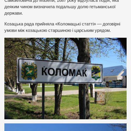
Самойловича до Мазепи, 1687 року відбулась подія, яка
деяким чином визначила подальшу долю гетьманської
держави.
Козацька рада прийняла «Коломацькі статті» — договірні
умови між козацькою старшиною і царським урядом.