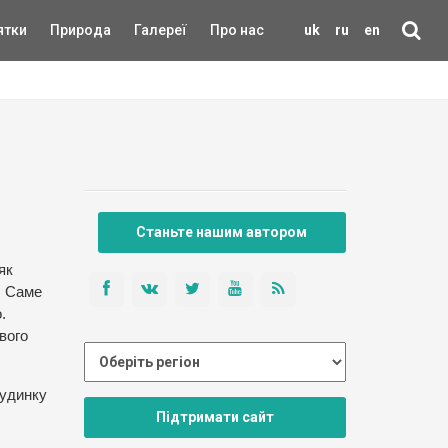
ятки
Природа
Галереї
Про нас
uk
ru
en
Станьте нашим автором
як
. Саме
.
вого
будинку
Підтримати сайт