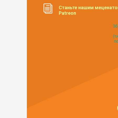
Станьте нашим меценато
Patreon
Зб
(т
по