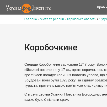
Крам
Головна
>
Міста та регіони
>
Харківська область
>
Чугу
Коробочкине
Селище Коробочкине засноване 1747 року. Воно 
військові поселення у 17 ст., проте спромоглось 
про ті часи нагадує колишня волосна управа, що с
Збудовані вони були 1823 року, за єдиним зразко
туриста, проте є цікавою пам’яткою класицизму по
Є в селі церква Успіння Пресвятої Богородиці, а
важко було б пізнати храм.