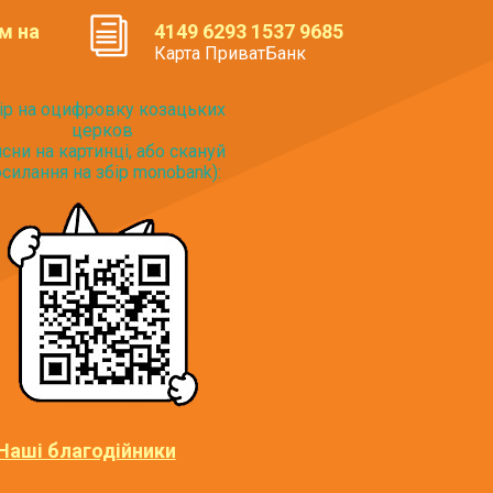
м на
4149 6293 1537 9685
Карта ПриватБанк
ір на оцифровку козацьких
церков
исни на картинці, або скануй
силання на збір monobank):
Наші благодійники