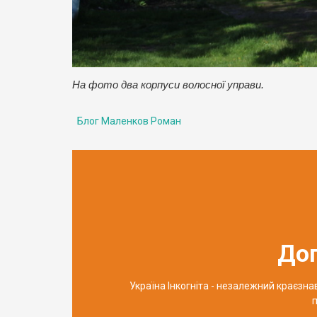
На фото два корпуси волосної управи.
Блог Маленков Роман
До
Україна Інкогніта - незалежний краєзн
п