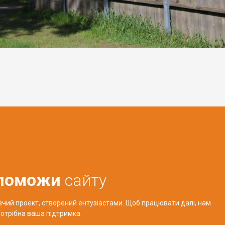
поможи
сайту
авчий проект, створений ентузіастами. Щоб працювати далі, нам
отрібна ваша підтримка.