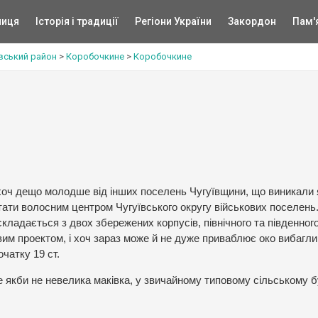
ниця
Історія і традиції
Регіони України
Закордон
Пам'
ївський район
>
Коробочкине
>
Коробочкине
хоч дещо молодше від інших поселень Чугуївщини, що виникали 
стати волосним центром Чугуївського округу військових поселень
кладається з двох збережених корпусів, північного та південного
вим проектом, і хоч зараз може й не дуже приваблює око вибагли
чатку 19 ст.
ле якби не невелика маківка, у звичайному типовому сільському 