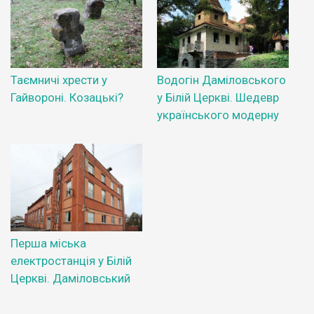
Таємничі хрести у
Водогін Даміловського
Гайвороні. Козацькі?
у Білій Церкві. Шедевр
українського модерну
Перша міська
електростанція у Білій
Церкві. Даміловський