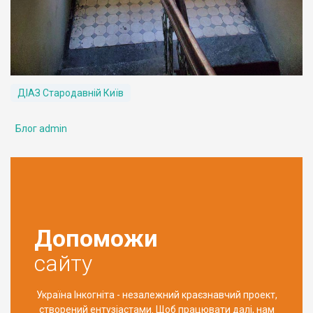
ДІАЗ Стародавній Київ
Блог admin
Допоможи
сайту
Україна Інкогніта - незалежний краєзнавчий проект,
створений ентузіастами. Щоб працювати далі, нам