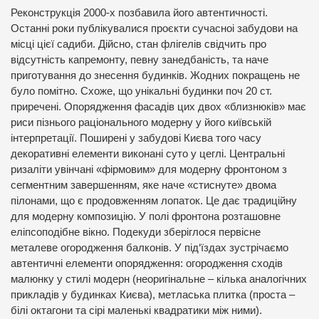
Реконструкція 2000-х позбавила його автентичності.
Останні роки публікувалися проєкти сучасноі забудови на
місці цієї садиби. Дійсно, стан флігелів свідчить про
відсутність капремонту, певну занедбаність, та наче
приготування до знесення будинків. Жодних покращень не
було помітно. Схоже, що унікальні будинки поч 20 ст.
приречені. Опорядження фасадів цих двох «близнюків» має
риси пізнього раціонального модерну у його київській
інтерпретації. Поширені у забудові Києва того часу
декоративні елементи виконані суто у цеглі. Центральні
ризаліти увінчані «фірмовим» для модерну фронтоном з
сегментним завершенням, яке наче «стиснуте» двома
пілонами, що є продовженням лопаток. Це дає традиційну
для модерну композицію. У полі фронтона розташовне
еліпсоподібне вікно. Подекуди зберіглося первісне
металеве огородження балконів. У під‘їздах зустрічаємо
автентичні елементи опорядження: огородження сходів
малюнку у стилі модерн (неоригінальне – кілька аналогічних
прикладів у будинках Києва), метласька плитка (проста –
білі октагони та сірі маленькі квадратики між ними).