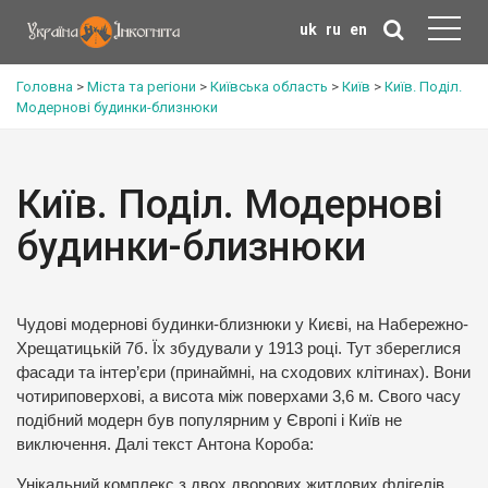
uk
ru
en
Головна
>
Міста та регіони
>
Київська область
>
Київ
>
Київ. Поділ.
Модернові будинки-близнюки
Київ. Поділ. Модернові
будинки-близнюки
Чудові модернові будинки-близнюки у Києві, на Набережно-
Хрещатицькій 7б. Їх збудували у 1913 році. Тут збереглися
фасади та інтер’єри (принаймні, на сходових клітинах). Вони
чотириповерхові, а висота між поверхами 3,6 м. Свого часу
подібний модерн був популярним у Європі і Київ не
виключення. Далі текст Антона Короба:
Унікальний комплекс з двох дворових житлових флігелів