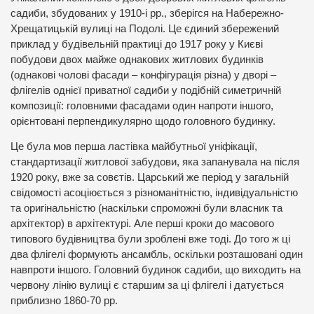
садиби, збудованих у 1910-і рр., зберігся на Набережно-
Хрещатицькій вулиці на Подолі. Це єдиний збережений
приклад у будівельній практиці до 1917 року у Києві
побудови двох майже однакових житлових будинків
(однакові чолові фасади – конфігурація різна) у дворі –
флігелів однієї приватної садиби у подібній симетричній
композиції: головними фасадами один напроти іншого,
орієнтовані перпендикулярно щодо головного будинку.
Це була мов перша ластівка майбутньої уніфікації,
стандартизації житлової забудови, яка запанувала на після
1920 року, вже за совєтів. Царський же період у загальній
свідомості асоціюється з різноманітністю, індивідуальністю
та оригінальністю (наскільки спроможні були власник та
архітектор) в архітектурі. Але перші кроки до масового
типового будівництва були зроблені вже тоді. До того ж ці
два флігелі формують ансамбль, оскільки розташовані один
навпроти іншого. Головний будинок садиби, що виходить на
червону лінію вулиці є старшим за ці флігелі і датується
приблизно 1860-70 рр.