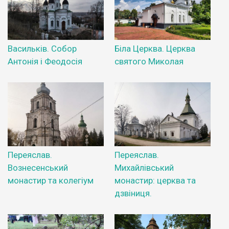
Васильків. Собор
Біла Церква. Церква
Антонія і Феодосія
святого Миколая
Переяслав.
Переяслав.
Вознесенський
Михайлівський
монастир та колегіум
монастир: церква та
дзвіниця.