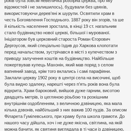
років була зовсім невеличка розбірна церква, про яку
відомостей і не залишилось), будували без цвяхів,
використовуючи дерев’яні ж шурупи. Освятили храм в
честь Богоявлення Господнього. 1887 року він згорів, та ше
й кількість населення зростала, в кінці 19 ст. нагальним
стало будівництво нової церкві, більшої і мурованої.
Ініціатором був церковний староста Роман Єгорович
Дергоусов, який спеціально їздив до Харкова клопотати
перед начальством, зустрічався в місті з купечеством з
приводу залучення коштів на будівництво. Найбільше
пожертвував купець Махонін, який мав поряд з селом
вапняний завод, крім того вклались і самі парафіяни.
Заклали церкву 1902 року в центрі села на височині, щоб
була видно здалеку, нарешті через п’ять років вона була
відкрита. Храм бароковий, вийшов дуже гарним, висотою
двадцять метрів, із цегляною різьбою та розкішним
внутрішнім оздобленням, з величною дзвіницею, яка мала
кілька дзвонів, найбільший з них важив 100 пудів. За описом
Філарета Гумілевського, при храму була школа грамоти. До
нашого часу дійшла, хоч і не дуже якісна, світлина, на якій
можна бачити, як святиня виглядала в ті часи із дзвіницею,