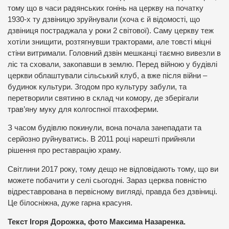
тому що в часи радянських гонінь на церкву на початку
1930-х ту дзвіницю зруйнували (хоча є й відомості, що
дзвіниця постраджала у роки 2 світової). Саму церкву теж
хотіли знищити, розтягнувши тракторами, але товсті міцні
стіни витримали. Головний дзвін мешканці таємно вивезли в
ліс та сховали, закопавши в землю. Перед війною у будівлі
церкви облаштували сільський клуб, а вже після війни –
будинок культури. Згодом про культуру забули, та
перетворили святиню в склад чи комору, де зберігали
трав’яну муку для колгоспної птахоферми.
З часом будівлю покинули, вона почала занепадати та
серйозно руйнуватись. В 2011 році нарешті прийняли
рішення про реставрацію храму.
Світлини 2017 року, тому дещо не відповідають тому, що ви
можете побачити у селі сьогодні. Зараз церква повністю
відреставрована в первісному вигляді, правда без дзвіниці.
Це білосніжна, дуже гарна красуня.
Текст Ігоря Дорожка, фото Максима Назаренка.