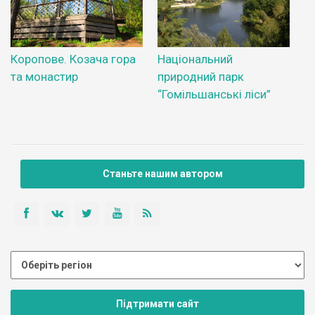
Коропове. Козача гора
Національний
та монастир
природний парк
“Гомільшанські ліси”
Станьте нашим автором
Підтримати сайт