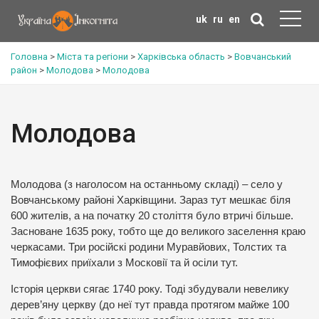
uk
ru
en
Головна
>
Міста та регіони
>
Харківська область
>
Вовчанський
район
>
Молодова
>
Молодова
Молодова
Молодова (з наголосом на останньому складі) – село у
Вовчанському районі Харківщини. Зараз тут мешкає біля
600 жителів, а на початку 20 століття було втричі більше.
Засноване 1635 року, тобто ще до великого заселення краю
черкасами. Три російскі родини Муравйових, Толстих та
Тимофієвих приїхали з Московії та й осіли тут.
Історія церкви сягає 1740 року. Тоді збудували невелику
дерев’яну церкву (до неї тут правда протягом майже 100