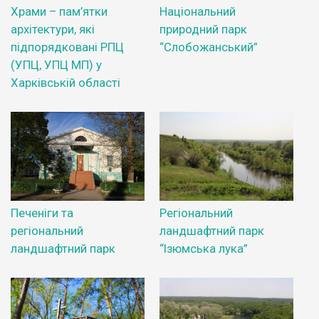
Храми – пам’ятки
Національний
архітектури, які
природний парк
підпорядковані РПЦ
“Слобожанський”
(УПЦ, УПЦ МП) у
Харківській області
Печеніги та
Регіональний
регіональний
ландшафтний парк
ландшафтний парк
“Ізюмська лука”