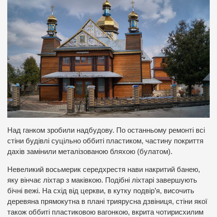
Над ганком зробили надбудову. По останньому ремонті всі
стіни будівлі суцільно оббиті пластиком, частину покриття
дахів замінили металізованою бляхою (булатом).
Невеликий восьмерик середхрестя нави накритий банею,
яку вінчає ліхтар з маківкою. Подібні ліхтарі завершують
бічні вежі. На схід від церкви, в кутку подвір’я, височить
деревяна прямокутна в плані триярусна дзвіниця, стіни якої
також оббиті пластиковою вагонкою, вкрита чотирисхилим