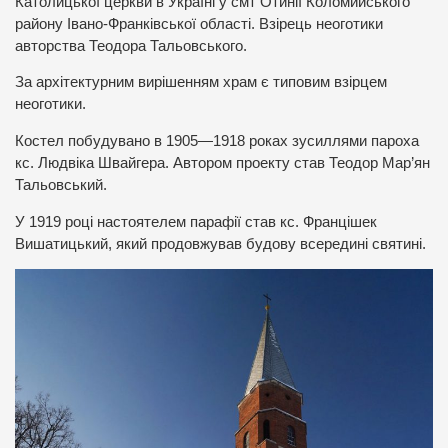
Католицької церкви в Україні у смт Отинії Коломийського
району Івано-Франківської області. Взірець неоготики
авторства Теодора Тальовського.
За архітектурним вирішенням храм є типовим взірцем
неоготики.
Костел побудувано в 1905—1918 роках зусиллями пароха
кс. Людвіка Швайгера. Автором проекту став Теодор Мар’ян
Тальовський.
У 1919 році настоятелем парафії став кс. Францішек
Вишатицький, який продовжував будову всередині святині.