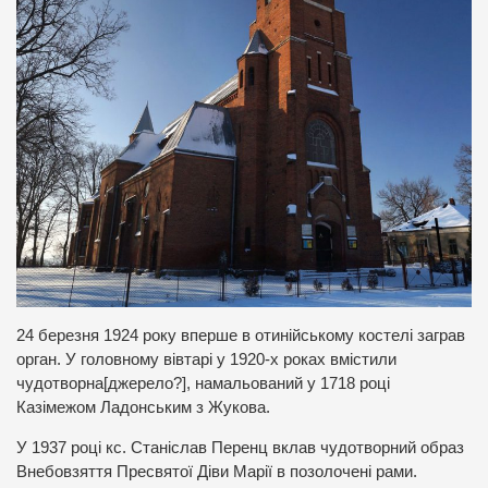
24 березня 1924 року вперше в отинійському костелі заграв
орган. У головному вівтарі у 1920-х роках вмістили
чудотворна[джерело?], намальований у 1718 році
Казімежом Ладонським з Жукова.
У 1937 році кс. Станіслав Перенц вклав чудотворний образ
Внебовзяття Пресвятої Діви Марії в позолочені рами.