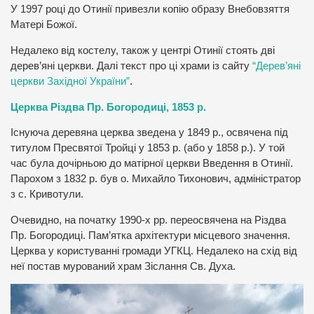
У 1997 році до Отинії привезли копію образу Внебовзяття
Матері Божої.
Недалеко від костелу, також у центрі Отинії стоять дві
дерев’яні церкви. Далі текст про ці храми із сайту
“Дерев’яні
церкви Західної України”
.
Церква Різдва Пр. Богородиці, 1853 р.
Існуюча деревяна церква зведена у 1849 р., освячена під
титулом Пресвятої Тройці у 1853 р. (або у 1858 р.). У той
час була дочірньою до матірної церкви Введення в Отинії.
Парохом з 1832 р. був о. Михайло Тихонович, адміністратор
з с. Кривотули.
Очевидно, на початку 1990-х рр. переосвячена на Різдва
Пр. Богородиці. Пам’ятка архітектури місцевого значення.
Церква у користуванні громади УГКЦ. Недалеко на схід від
неї постав мурований храм Зіслання Св. Духа.