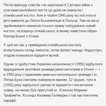
Після приходу совєтів і по закінченні ІІ Світової війни з
утисками релігійного життя ця доля не оминула і
отинійський костел. Але в червні 1945 року всі костельні
речі вивезли до Ліготи Ксьонженцої в Польщі. Там на місці
зруйнованого євангелістського храму побудовано новий
костел, на взірець отинійського, в якому помістили образ
Матері Божої з Отинії.
У цей же час у приміщенні отинійського костелу
влаштували склад хімікатів, потім філіал заводу «Індуктор»,
згодом планували відкрити музей.
Однак зі здобуттям Україною незалежності (1991) відбулося
відродження релігійної громади римо-католиків в Отинії — і
в 1992 році стараннями римсько-католицької громади і кс.
Петра Бука святиню повернули вірним. 12 грудня, того ж
(1992) року відбулося урочисте відкриття і посвячення
храму, на якому був присутній кс. Єпископ Маркіян
Трофим’як. Ксьондз Казимир Галімурка став настоятелем
парафії.