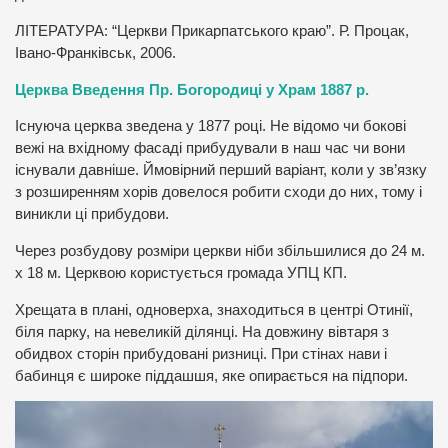
ЛІТЕРАТУРА: “Церкви Прикарпатського краю”. Р. Процак,
Івано-Франківськ, 2006.
Церква Введення Пр. Богородиці у Храм 1887 р.
Існуюча церква зведена у 1877 році. Не відомо чи бокові
вежі на вхідному фасаді прибудували в наш час чи вони
існували давніше. Ймовірний перший варіант, коли у зв’язку
з розширенням хорів довелося робити сходи до них, тому і
виникли ці прибудови.
Через розбудову розміри церкви ніби збільшилися до 24 м.
х 18 м. Церквою користується громада УПЦ КП.
Хрещата в плані, одноверха, знаходиться в центрі Отинії,
біля парку, на невеликій ділянці. На довжину вівтаря з
обидвох сторін прибудовані ризниці. При стінах нави і
бабинця є широке піддашшя, яке опирається на підпори.