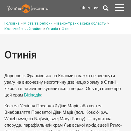
uk
ru
en
Головна
>
Міста та регіони
>
Івано-Франківська область
>
Коломийський район
>
Отинія
>
Отинія
Отинія
Дорогою із Франківська на Коломию важко не звернути
увагу на височезну неоготичну дзвіницю храму в Отинії.
Якось і я не зміг не зупинитись, і не раз. Ось що пише про
цей храм
Вікіпедія
:
Костел Успіння Пресвятої Діви Марії, або костел
Внебовзяття Пресвятої Діви Марії (пол. Kościół p.w.
Wniebowzięcia Najświętszej Maryi Panny), — культова
споруда, парафіяльний храм Львівської архідієцезії Римо-