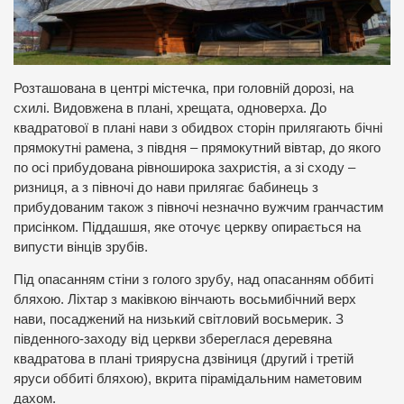
Розташована в центрі містечка, при головній дорозі, на
схилі. Видовжена в плані, хрещата, одноверха. До
квадратової в плані нави з обидвох сторін прилягають бічні
прямокутні рамена, з півдня – прямокутний вівтар, до якого
по осі прибудована рівноширока захристія, а зі сходу –
ризниця, а з півночі до нави прилягає бабинець з
прибудованим також з півночі незначно вужчим гранчастим
присінком. Піддашшя, яке оточує церкву опирається на
випусти вінців зрубів.
Під опасанням стіни з голого зрубу, над опасанням оббиті
бляхою. Ліхтар з маківкою вінчають восьмибічний верх
нави, посаджений на низький світловий восьмерик. З
південного-заходу від церкви збереглася деревяна
квадратова в плані триярусна дзвіниця (другий і третій
яруси оббиті бляхою), вкрита пірамідальним наметовим
дахом.