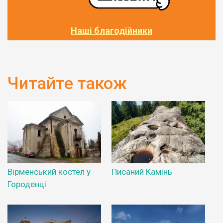
Наші благодійники
Читайте також
Вірменський костел у
Писаний Камінь
Городенці