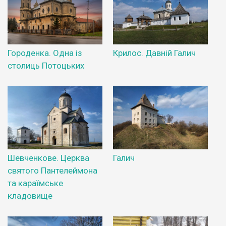
Городенка. Одна із
Крилос. Давній Галич
столиць Потоцьких
Шевченкове. Церква
Галич
святого Пантелеймона
та караїмське
кладовище