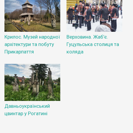
Крилос. Музей народної
Верховина. Жаб’є.
архітектури та побуту
Гуцульська столиця та
Прикарпаття
коляда
Давньоукраїнський
цвинтар у Рогатині