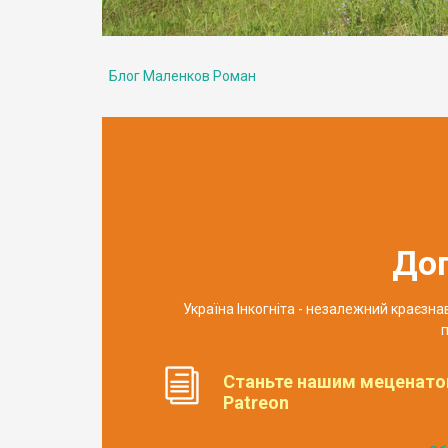
Блог Маленков Роман
До
Україна Інкогніта - незалежний краєзн
п
Станьте нашим меценато
Patreon