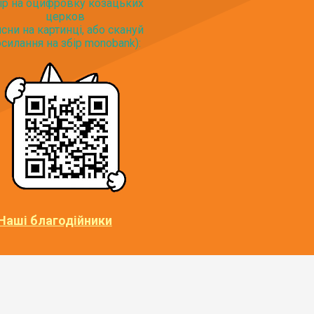
ір на оцифровку козацьких
церков
исни на картинці, або скануй
силання на збір monobank):
Наші благодійники