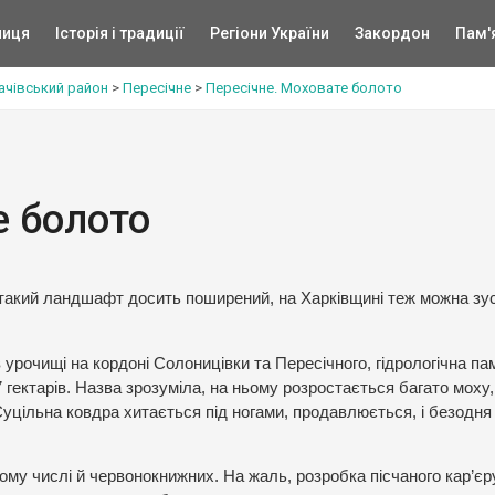
ниця
Історія і традиції
Регіони України
Закордон
Пам'
ачівський район
>
Пересічне
>
Пересічне. Моховате болото
е болото
 де такий ландшафт досить поширений, на Харківщині теж можна зу
урочищі на кордоні Солоницівки та Пересічного, гідрологічна па
 гектарів. Назва зрозуміла, на ньому розростається багато моху,
Суцільна ковдра хитається під ногами, продавлюється, і безодня
 тому числі й червонокнижних. На жаль, розробка пісчаного кар’єр