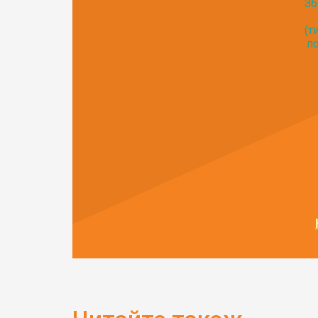
Зб
(т
по