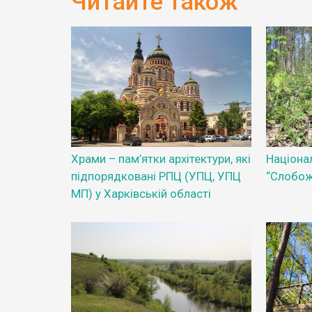
Читайте також
Храми – пам’ятки архітектури, які
Націона
підпорядковані РПЦ (УПЦ, УПЦ
“Слобож
МП) у Харківській області