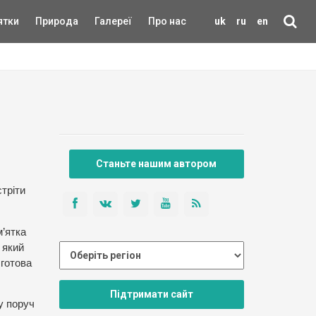
ятки
Природа
Галереї
Про нас
uk
ru
en
Станьте нашим автором
стріти
м’ятка
 який
 готова
Підтримати сайт
у поруч