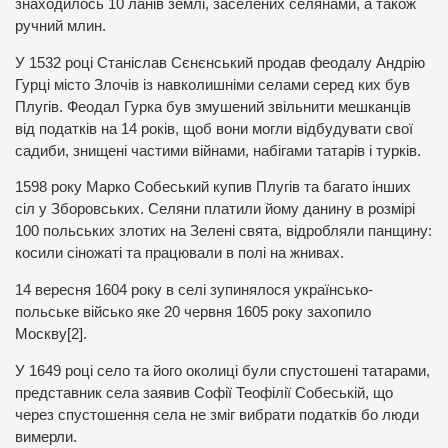
знаходилось 10 ланів землі, заселених селянами, а також
ручний млин.
У 1532 році Станіслав Сєнєнський продав феодалу Андрію
Гурці місто Злочів із навколишніми селами серед ких був
Плугів. Феодал Гурка був змушений звільнити мешканців
від податків на 14 років, щоб вони могли відбудувати свої
садиби, знищені частими війнами, набігами татарів і турків.
1598 року Марко Собеський купив Плугів та багато інших
сіл у Зборовських. Селяни платили йому данину в розмірі
100 польських злотих на Зелені свята, відробляли панщину:
косили сіножаті та працювали в полі на жнивах.
14 вересня 1604 року в селі зупинялося українсько-
польське військо яке 20 червня 1605 року захопило
Москву[2].
У 1649 році село та його околиці були спустошені татарами,
представник села заявив Софії Теофілії Собеській, що
через спустошення села не зміг вибрати податків бо люди
вимерли.