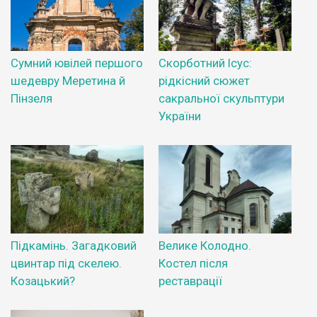
Сумний ювілей першого
Скорботний Ісус:
шедевру Меретина й
рідкісний сюжет
Пінзеля
сакральної скульптури
України
Підкамінь. Загадковий
Велике Колодно.
цвинтар під скелею.
Костел після
Козацький?
реставрації