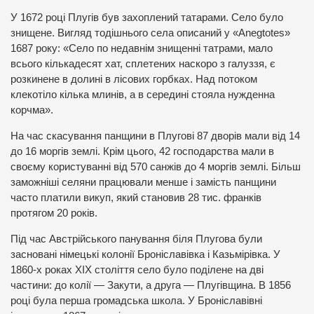
У 1672 році Плугів був захоплений татарами. Село було
знищене. Вигляд тодішнього села описаний у «Anegtotes»
1687 року: «Село по недавнім знищенні татрами, мало
всього кількадесят хат, сплетених наскоро з галуззя, є
розкинене в долині в лісових горбках. Над потоком
клекотіло кілька млинів, а в середині стояла нужденна
корчма».
На час скасування панщини в Плугові 87 дворів мали від 14
до 16 моргів землі. Крім цього, 42 господарства мали в
своєму користуванні від 570 санжів до 4 моргів землі. Більш
заможніші селяни працювали менше і замість панщини
часто платили викуп, який становив 28 тис. франків
протягом 20 років.
Під час Австрійського панування біля Плугова були
засновані німецькі колонії Броніславівка і Казьмірівка. У
1860-х роках XIX століття село було поділене на дві
частини: до колії — Закути, а друга — Плугівщина. В 1856
році була перша громадська школа. У Броніславівні