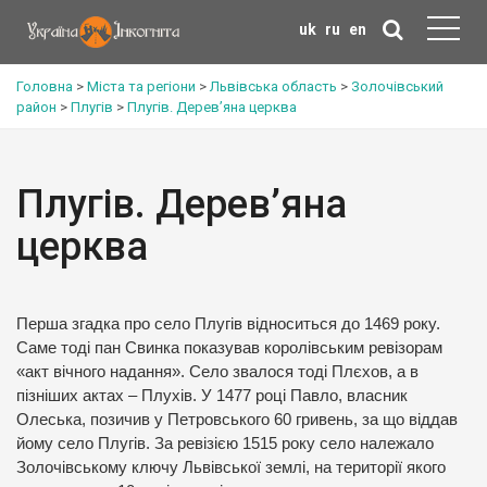
uk
ru
en
Головна
>
Міста та регіони
>
Львівська область
>
Золочівський
район
>
Плугів
>
Плугів. Дерев’яна церква
Плугів. Дерев’яна
церква
Перша згадка про село Плугів відноситься до 1469 року.
Саме тоді пан Свинка показував королівським ревізорам
«акт вічного надання». Село звалося тоді Плєхов, а в
пізніших актах – Плухів. У 1477 році Павло, власник
Олеська, позичив у Петровського 60 гривень, за що віддав
йому село Плугів. За ревізією 1515 року село належало
Золочівському ключу Львівської землі, на території якого