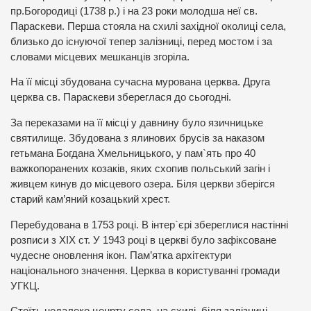
пр.Богородиці (1738 р.) і на 23 роки молодша неї св.
Параскеви. Перша стояла на схилі західної околиці села,
близько до існуючої тепер залізниці, перед мостом і за
словами місцевих мешканців згоріла.
На її місці збудована сучасна мурована церква. Друга
церква св. Параскеви збереглася до сьогодні.
За переказами на її місці у давнину було язичницьке
святилище. Збудована з ялинових брусів за наказом
гетьмана Богдана Хмельницького, у пам`ять про 40
важкопоранених козаків, яких схопив польський загін і
живцем кинув до місцевого озера. Біля церкви зберігся
старий кам’яний козацький хрест.
Перебудована в 1753 році. В інтер`єрі збереглися настінні
розписи з XIX ст. У 1943 році в церкві було зафіксоване
чудесне оновлення ікон. Пам’ятка архітектури
національного значення. Церква в користуванні громади
УГКЦ.