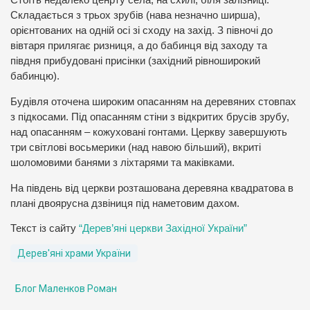
Стоїть недалеко ценрту села, на схилі, біля залізниці.
Складається з трьох зрубів (нава незначно ширша),
орієнтованих на одній осі зі сходу на захід. З півночі до
вівтаря прилягає ризниця, а до бабинця від заходу та
півдня прибудовані присінки (західний рівноширокий
бабинцю).
Будівля оточена широким опасанням на деревяних стовпах
з підкосами. Під опасанням стіни з відкритих брусів зрубу,
над опасанням – кожуховані гонтами. Церкву завершують
три світлові восьмерики (над навою більший), вкриті
шоломовими банями з ліхтарями та маківками.
На південь від церкви розташована деревяна квадратова в
плані двоярусна дзвіниця під наметовим дахом.
Текст із сайту
“Дерев’яні церкви Західної України”
Дерев'яні храми України
Блог Маленков Роман