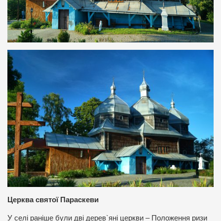
Церква святої Параскеви
У селі раніше були дві дерев`яні церкви – Положення ризи