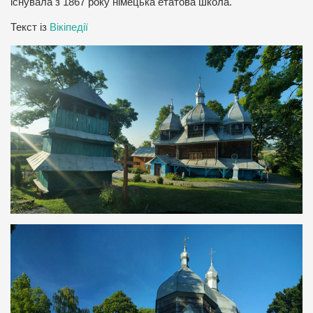
існувала з 1867 року німецька етатова школа.
Текст із
Вікіпедії