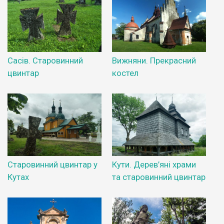
Сасів. Старовинний
Вижняни. Прекрасний
цвинтар
костел
Старовинний цвинтар у
Кути. Дерев’яні храми
Кутах
та старовинний цвинтар