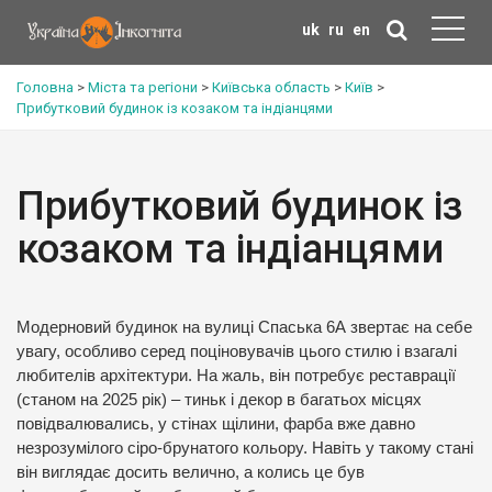
uk
ru
en
Головна
>
Міста та регіони
>
Київська область
>
Київ
>
Прибутковий будинок із козаком та індіанцями
Прибутковий будинок із
козаком та індіанцями
Модерновий будинок на вулиці Спаська 6А звертає на себе
увагу, особливо серед поціновувачів цього стилю і взагалі
любителів архітектури. На жаль, він потребує реставрації
(станом на 2025 рік) – тиньк і декор в багатьох місцях
повідвалювались, у стінах щілини, фарба вже давно
незрозумілого сіро-брунатого кольору. Навіть у такому стані
він виглядає досить велично, а колись це був