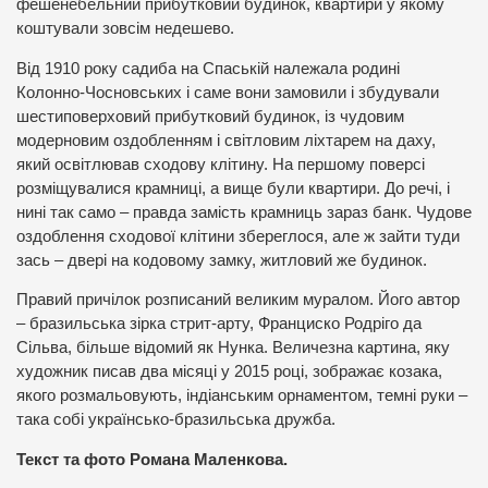
фешенебельний прибутковий будинок, квартири у якому
коштували зовсім недешево.
Від 1910 року садиба на Спаській належала родині
Колонно-Чосновських і саме вони замовили і збудували
шестиповерховий прибутковий будинок, із чудовим
модерновим оздобленням і світловим ліхтарем на даху,
який освітлював сходову клітину. На першому поверсі
розміщувалися крамниці, а вище були квартири. До речі, і
нині так само – правда замість крамниць зараз банк. Чудове
оздоблення сходової клітини збереглося, але ж зайти туди
зась – двері на кодовому замку, житловий же будинок.
Правий причілок розписаний великим муралом. Його автор
– бразильська зірка стрит-арту, Франциско Родріго да
Сільва, більше відомий як Нунка. Величезна картина, яку
художник писав два місяці у 2015 році, зображає козака,
якого розмальовують, індіанським орнаментом, темні руки –
така собі українсько-бразильська дружба.
Текст та фото Романа Маленкова.