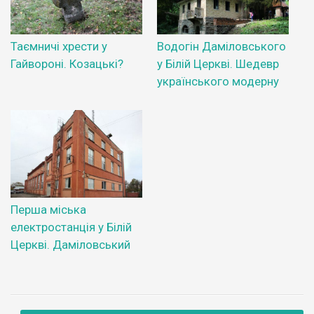
Таємничі хрести у
Водогін Даміловського
Гайвороні. Козацькі?
у Білій Церкві. Шедевр
українського модерну
Перша міська
електростанція у Білій
Церкві. Даміловський