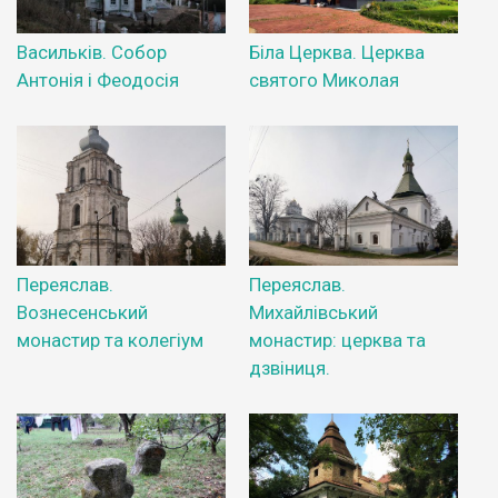
Васильків. Собор
Біла Церква. Церква
Антонія і Феодосія
святого Миколая
Переяслав.
Переяслав.
Вознесенський
Михайлівський
монастир та колегіум
монастир: церква та
дзвіниця.