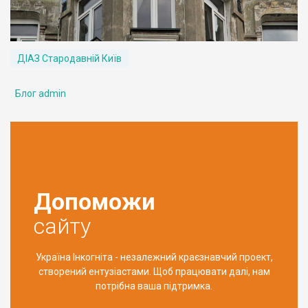
ДІАЗ Стародавній Київ
Блог admin
Допоможи
сайту
Україна Інкогніта - незалежний краєзнавчий проект,
створений ентузіастами. Щоб працювати далі, нам
потрібна ваша підтримка.