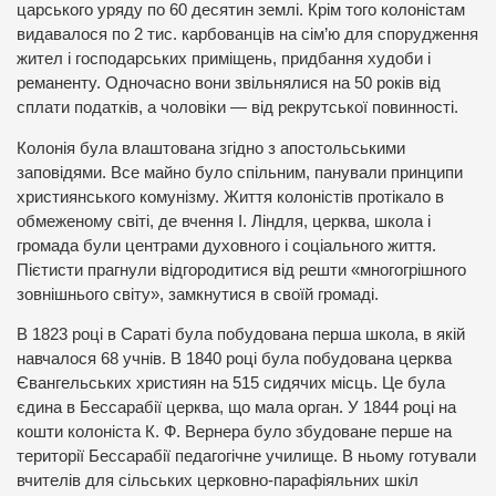
царського уряду по 60 десятин землі. Крім того колоністам
видавалося по 2 тис. карбованців на сім’ю для спорудження
жител і господарських приміщень, придбання худоби і
реманенту. Одночасно вони звільнялися на 50 років від
сплати податків, а чоловіки — від рекрутської повинності.
Колонія була влаштована згідно з апостольськими
заповідями. Все майно було спільним, панували принципи
християнського комунізму. Життя колоністів протікало в
обмеженому світі, де вчення І. Ліндля, церква, школа і
громада були центрами духовного і соціального життя.
Пієтисти прагнули відгородитися від решти «многогрішного
зовнішнього світу», замкнутися в своїй громаді.
В 1823 році в Сараті була побудована перша школа, в якій
навчалося 68 учнів. В 1840 році була побудована церква
Євангельських християн на 515 сидячих місць. Це була
єдина в Бессарабії церква, що мала орган. У 1844 році на
кошти колоніста К. Ф. Вернера було збудоване перше на
території Бессарабії педагогічне училище. В ньому готували
вчителів для сільських церковно-парафіяльних шкіл