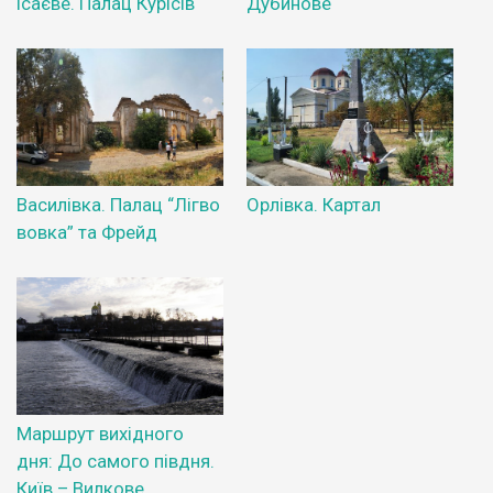
Ісаєве. Палац Курісів
Дубинове
Василівка. Палац “Лігво
Орлівка. Картал
вовка” та Фрейд
Маршрут вихідного
дня: До самого півдня.
Київ – Вилкове