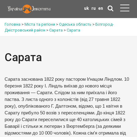
uk
ru
en
Головна
>
Міста та регіони
>
Одеська область
>
Білгород-
Дністровський район
>
Сарата
>
Сарата
Сарата
Сарата заснована 1822 року пастором Іґнацом Ліндлом. 10
березня 1822 року І. Ліндль виїхав до нового місця
проживання — Сарати. Слідом за ним приїхала і його
паства. З листа одного з колоністів (від 27 травня 1822
року), опублікованого Г. Далтоном, відомо, що 1 квітня в
Сарату прибуло 50 возів з переселенцями. До кінця 1822
року до Сарати переселилися ще 40 католицьких сімей з
Баварії і стільки ж лютеран з Вюртемберга (за деякими
відомостями до 10 000 чоловік). Кожна сім’я отримала від