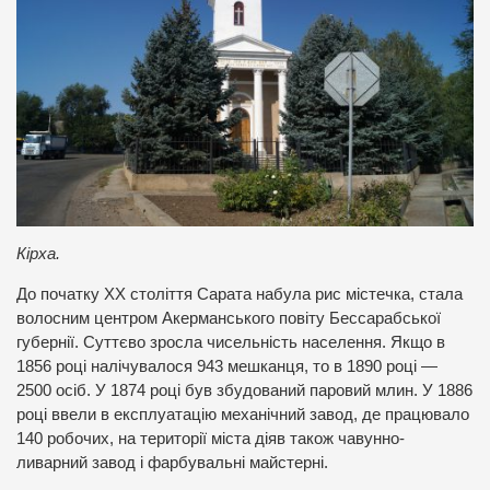
Кірха.
До початку XX століття Сарата набула рис містечка, стала
волосним центром Акерманського повіту Бессарабської
губернії. Суттєво зросла чисельність населення. Якщо в
1856 році налічувалося 943 мешканця, то в 1890 році —
2500 осіб. У 1874 році був збудований паровий млин. У 1886
році ввели в експлуатацію механічний завод, де працювало
140 робочих, на території міста діяв також чавунно-
ливарний завод і фарбувальні майстерні.