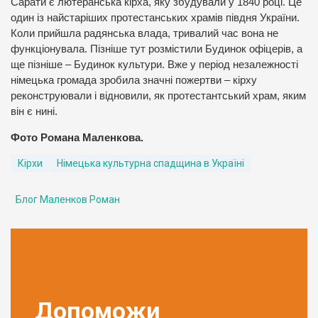
Сарати є лютеранська кірха, яку збудували у 1840 році. Це
один із найстаріших протестанських храмів півдня України.
Коли прийшла радянська влада, тривалий час вона не
функціонувала. Пізніше тут розмістили Будинок офіцерів, а
ще пізніше – Будинок культури. Вже у період незалежності
німецька громада зробила значні пожертви – кірху
реконструювали і відновили, як протестантський храм, яким
він є нині.
Фото Романа Маленкова.
Кірхи
Німецька культурна спадщина в Україні
Блог Маленков Роман
Допоможи