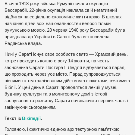
В січні 1918 року війська Румунії почали окупацію
Бессарабії. 22-річна окупація наклала свій негативний
відбиток на соціально-економічне життя краю. В школах
навчання дітей всіх національностей велося тільки
румунською мовою. 28 червня 1940 року Бессарабія була
приєднана до України і в Сараті була встановлена
Радянська влада.
Нині у Сараті існує своє особисте свято — Храмовий день,
котре проходить кожного року 14 жовтня, на честь
засновника Сарати Пастира І. Ліндля відбувається парад,
що проходить через усе місто. Парад супроводжується
піснями та театралізованим дійством з сюжетами, взятими з
Біблії. У цей день в Сараті проводяться лекції у музеї,
будинку культури та в молитовному домі з історії
заснування та розвитку Сарати починаючи з перших часів і
закінчуючи сьогоденням.
Текст із
Вікіпедії
.
Головною, і фактично єдиною архітектурною пам’яткою