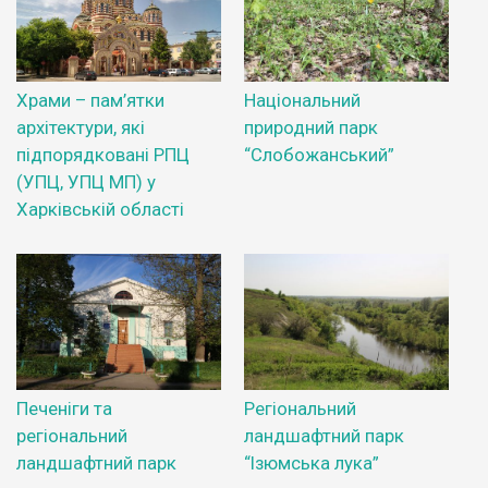
Храми – пам’ятки
Національний
архітектури, які
природний парк
підпорядковані РПЦ
“Слобожанський”
(УПЦ, УПЦ МП) у
Харківській області
Печеніги та
Регіональний
регіональний
ландшафтний парк
ландшафтний парк
“Ізюмська лука”