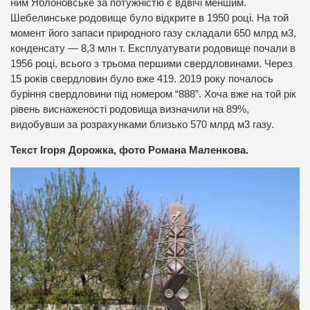
ним Яблоновське за потужністю є вдвічі меншим.
Шебелинське родовище було відкрите в 1950 році. На той
момент його запаси природного газу складали 650 млрд м3,
конденсату — 8,3 млн т. Експлуатувати родовище почали в
1956 році, всього з трьома першими свердловинами. Через
15 років свердловин було вже 419. 2019 року почалось
буріння свердловини під номером “888”. Хоча вже на той рік
рівень виснаженості родовища визначили на 89%,
видобувши за розрахунками близько 570 млрд м3 газу.
Текст Ігоря Дорожка, фото Романа Маленкова.