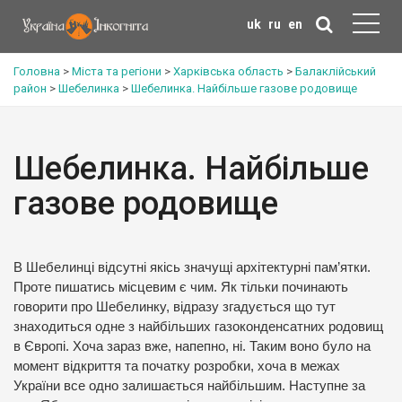
uk
ru
en
Головна
>
Міста та регіони
>
Харківська область
>
Балаклійський
район
>
Шебелинка
>
Шебелинка. Найбільше газове родовище
Шебелинка. Найбільше
газове родовище
В Шебелинці відсутні якісь значущі архітектурні пам’ятки.
Проте пишатись місцевим є чим. Як тільки починають
говорити про Шебелинку, відразу згадується що тут
знаходиться одне з найбільших газоконденсатних родовищ
в Європі. Хоча зараз вже, напепно, ні. Таким воно було на
момент відкриття та початку розробки, хоча в межах
України все одно залишається найбільшим. Наступне за