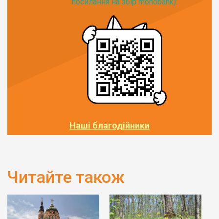
посилання на збір monobank):
Наші благодійники
Читайте також