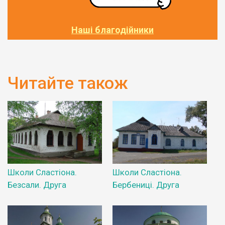
Наші благодійники
Читайте також
Школи Сластіона.
Школи Сластіона.
Безсали. Друга
Бербениці. Друга