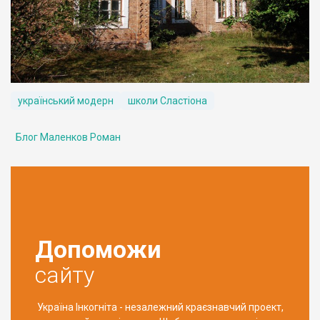
український модерн
школи Сластіона
Блог Маленков Роман
Допоможи
сайту
Україна Інкогніта - незалежний краєзнавчий проект,