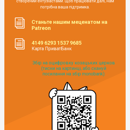
створений ентузіастами. Щоб працювати далі, нам
потрібна ваша підтримка.
Станьте нашим меценатом на
Patreon
4149 6293 1537 9685
Карта ПриватБанк
Збір на оцифровку козацьких церков
(тисни на картинці, або скануй
посилання на збір monobank):