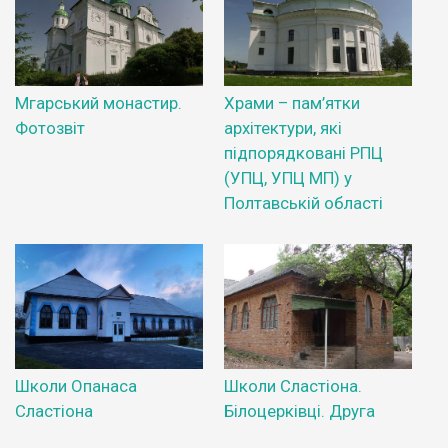
Мгарський монастир.
Храми – пам’ятки
Фотозвіт
архітектури, які
підпорядковані РПЦ
(УПЦ, УПЦ МП) у
Полтавській області
Школи Опанаса
Школи Сластіона.
Сластіона
Білоцерківці. Друга