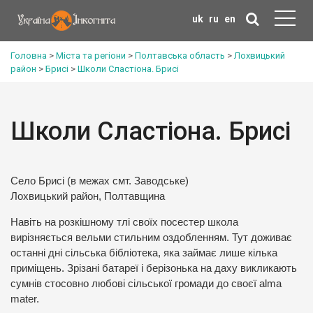
uk
ru
en
Головна
>
Міста та регіони
>
Полтавська область
>
Лохвицький
район
>
Брисі
>
Школи Сластіона. Брисі
Школи Сластіона. Брисі
Село Брисі (в межах смт. Заводське)
Лохвицький район, Полтавщина
Навіть на розкішному тлі своїх посестер школа
вирізняється вельми стильним оздобленням. Тут доживає
останні дні сільська бібліотека, яка займає лише кілька
приміщень. Зрізані батареї і берізонька на даху викликають
сумнів стосовно любові сільської громади до своєї alma
mater.