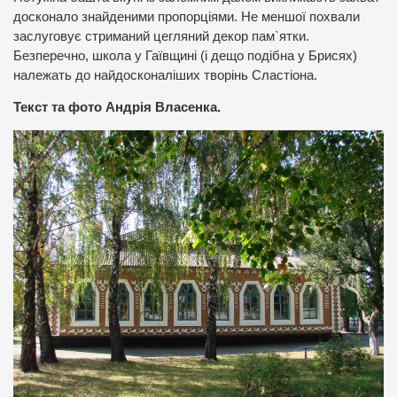
досконало знайденими пропорціями. Не меншої похвали
заслуговує стриманий цегляний декор пам`ятки.
Безперечно, школа у Гаївщині (і дещо подібна у Брисях)
належать до найдосконаліших творінь Сластіона.
Текст та фото Андрія Власенка.