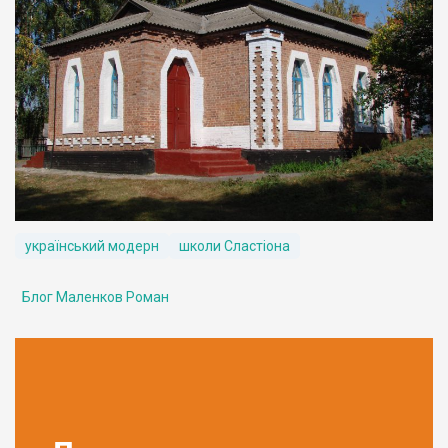
український модерн
школи Сластіона
Блог Маленков Роман