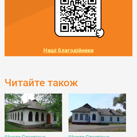
Наші благодійники
Читайте також
Школи Сластіона.
Школи Сластіона.