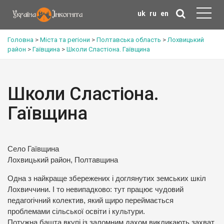
uk
ru
en
Головна
>
Міста та регіони
>
Полтавська область
>
Лохвицький
район
>
Гаївщина
>
Школи Сластіона. Гаївщина
Школи Сластіона.
Гаївщина
Село Гаївщина
Лохвицький район, Полтавщина
Одна з найкраще збережених і доглянутих земських шкіл
Лохвиччини. І то невипадково: тут працює чудовий
педагогічний колектив, який щиро переймається
проблемами сільської освіти і культури.
Потужна башта вкупі із заломним дахом викликають захват