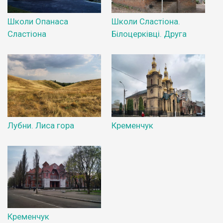
Школи Опанаса
Школи Сластіона.
Сластіона
Білоцерківці. Друга
Лубни. Лиса гора
Кременчук
Кременчук