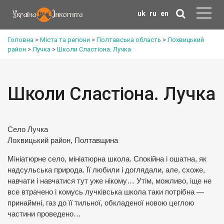
uk
ru
en
Головна
>
Міста та регіони
>
Полтавська область
>
Лохвицький
район
>
Лучка
>
Школи Сластіона. Лучка
Школи Сластіона. Лучка
Село Лучка
Лохвицький район, Полтавщина
Мініатюрне село, мініатюрна школа. Спокійна і ошатна, як
надсульська природа. Її любили і доглядали, але, схоже,
навчати і навчатися тут уже нікому… Утім, можливо, іще не
все втрачено і комусь лучківська школа таки потрібна —
принаймні, газ до її тильної, обкладеної новою цеглою
частини проведено…