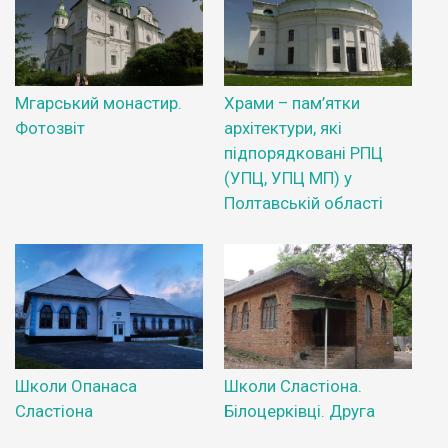
Мгарський монастир.
Храми – пам’ятки
Фотозвіт
архітектури, які
підпорядковані РПЦ
(УПЦ, УПЦ МП) у
Полтавській області
Школи Опанаса
Школи Сластіона.
Сластіона
Білоцерківці. Друга