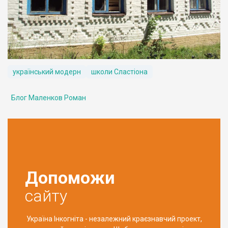
український модерн
школи Сластіона
Блог Маленков Роман
Допоможи
сайту
Україна Інкогніта - незалежний краєзнавчий проект,