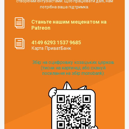
створений ентузіастами. Щоб працювати далі, нам
потрібна ваша підтримка.
Станьте нашим меценатом на
Patreon
4149 6293 1537 9685
Карта ПриватБанк
Збір на оцифровку козацьких церков
(тисни на картинці, або скануй
посилання на збір monobank):