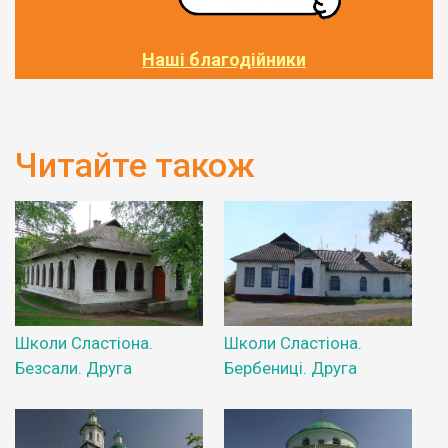
Наші благодійники
Читайте також
Школи Сластіона.
Школи Сластіона.
Безсали. Друга
Бербениці. Друга