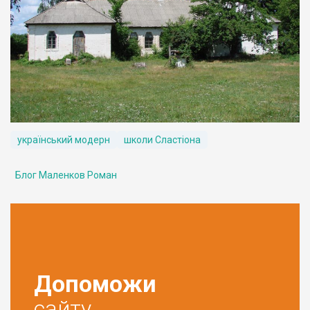
український модерн
школи Сластіона
Блог Маленков Роман
Допоможи
сайту