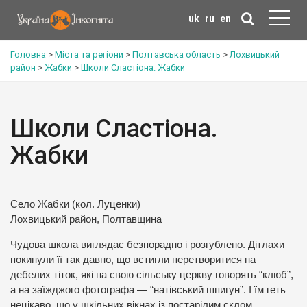
uk
ru
en
Головна
>
Міста та регіони
>
Полтавська область
>
Лохвицький
район
>
Жабки
>
Школи Сластіона. Жабки
Школи Сластіона.
Жабки
Село Жабки (кол. Луценки)
Лохвицький район, Полтавщина
Чудова школа виглядає безпорадно і розгублено. Дітлахи
покинули її так давно, що встигли перетворитися на
дебелих тіток, які на свою сільську церкву говорять “клюб”,
а на заїжджого фотографа — “натівський шпигун”. І їм геть
нецікаво, що у шкільних вікнах із постарілим склом