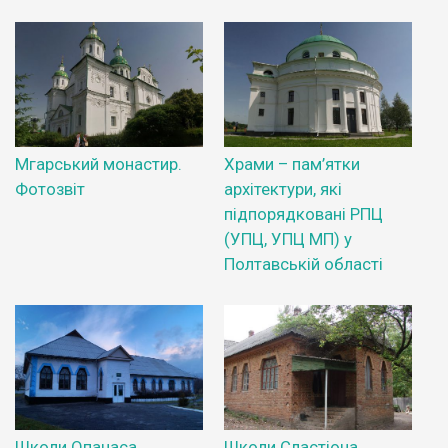
Мгарський монастир.
Храми – пам’ятки
Фотозвіт
архітектури, які
підпорядковані РПЦ
(УПЦ, УПЦ МП) у
Полтавській області
Школи Опанаса
Школи Сластіона.