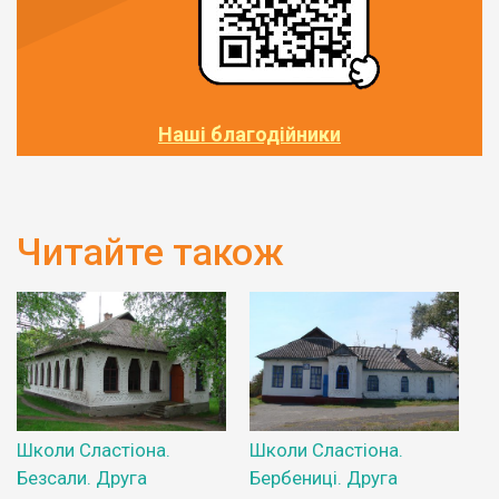
Наші благодійники
Читайте також
Школи Сластіона.
Школи Сластіона.
Безсали. Друга
Бербениці. Друга