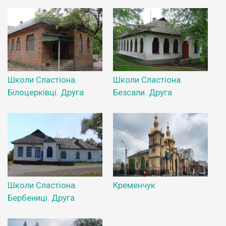
Школи Сластіона.
Школи Сластіона.
Білоцерківці. Друга
Безсали. Друга
Школи Сластіона.
Кременчук
Бербениці. Друга