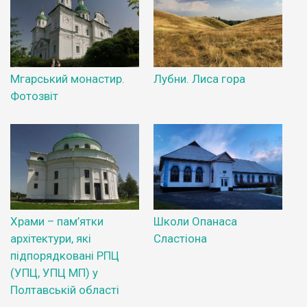
Мгарський монастир.
Лубни. Лиса гора
Фотозвіт
Храми – пам’ятки
Школи Опанаса
архітектури, які
Сластіона
підпорядковані РПЦ
(УПЦ, УПЦ МП) у
Полтавській області