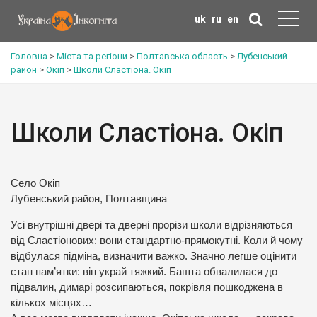
uk
ru
en
Головна
>
Міста та регіони
>
Полтавська область
>
Лубенський
район
>
Окіп
>
Школи Сластіона. Окіп
Школи Сластіона. Окіп
Село Окіп
Лубенський район, Полтавщина
Усі внутрішні двері та дверні прорізи школи відрізняються
від Сластіонових: вони стандартно-прямокутні. Коли й чому
відбулася підміна, визначити важко. Значно легше оцінити
стан пам’ятки: він украй тяжкий. Башта обвалилася до
підвалин, димарі розсипаються, покрівля пошкоджена в
кількох місцях…