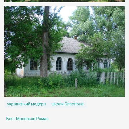
український модерн
школи Сластіона
Блог Маленков Роман