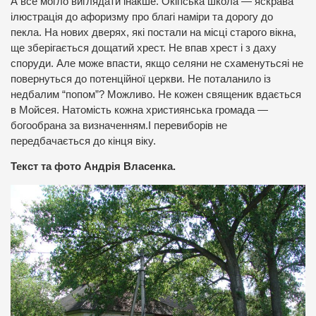
А все могло виглядати інакше. Окіпська школа — яскрава
ілюстрація до афоризму про благі наміри та дорогу до
пекла. На нових дверях, які постали на місці старого вікна,
ще зберігається дощатий хрест. Не впав хрест і з даху
споруди. Але може впасти, якщо селяни не схаменутьсяі не
повернуться до потенційної церкви. Не поталанило із
недбалим “попом”? Можливо. Не кожен священик вдається
в Мойсея. Натомість кожна християнська громада —
богообрана за визначенням.І перевиборів не
передбачається до кінця віку.
Текст та фото Андрія Власенка.