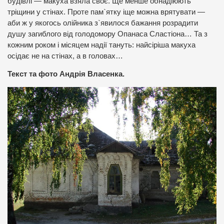
будівлі — макуха взяла своє. Ще менше обнадіюють
тріщини у стінах. Проте пам`ятку іще можна врятувати —
аби ж у якогось олійника з`явилося бажання розрадити
душу загиблого від голодомору Опанаса Сластіона… Та з
кожним роком і місяцем надії тануть: найсіріша макуха
осідає не на стінах, а в головах…
Текст та фото Андрія Власенка.