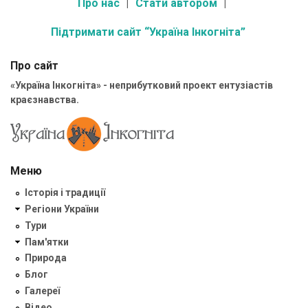
Про нас
Стати автором
Підтримати сайт “Україна Інкогніта”
Про сайт
«Україна Інкогніта» - неприбутковий проект ентузіастів
краєзнавства.
Меню
Історія і традиції
Регіони України
Тури
Пам'ятки
Природа
Блог
Галереї
Відео