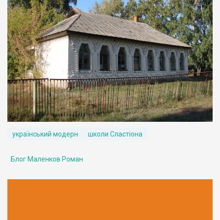
український модерн
школи Сластіона
Блог Маленков Роман