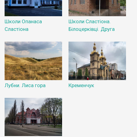
Школи Опанаса
Школи Сластіона.
Сластіона
Білоцерківці. Друга
Лубни. Лиса гора
Кременчук