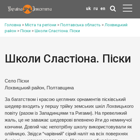
uk
ru
en
Головна
>
Міста та регіони
>
Полтавська область
>
Лохвицький
район
>
Піски
>
Школи Сластіона. Піски
Школи Сластіона. Піски
Село Піски
Лохвицький район, Полтавщина
За багатством і красою цегляних орнаментів пісківський
шедевр входить у першу трійку земських шкіл Лохвицького
повіту (разом із Западинцями та Ригами). На превеликий
жаль, це не заважає шедеврові впевнено йти до неминучої
кончини. Довгий час непотрібну школу використовували як
олійницю. Звідси “чарівний” сірий наліт на всіх поверхнях