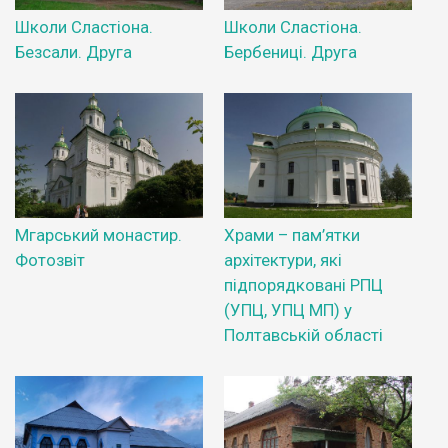
Школи Сластіона.
Школи Сластіона.
Безсали. Друга
Бербениці. Друга
Мгарський монастир.
Храми – пам’ятки
Фотозвіт
архітектури, які
підпорядковані РПЦ
(УПЦ, УПЦ МП) у
Полтавській області