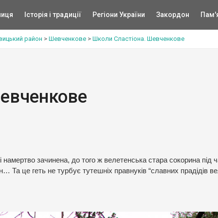
ниця
Історія і традиції
Регіони України
Закордон
Пам'
вицький район
>
Шевченкове
>
Школи Сластіона. Шевченкове
Шевченкове
намертво зачинена, до того ж велетенська стара сокорина під 
н… Та це геть не турбує тутешніх правнуків “славних прадідів в