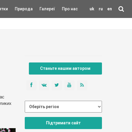
ятки
Природа
Галереї
Про нас
uk
ru
en
Станьте нашим автором
час
еликих
Підтримати сайт