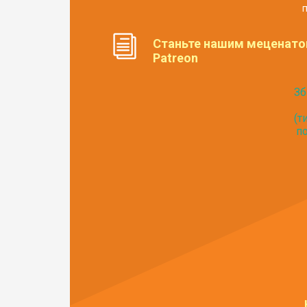
п
Станьте нашим меценато
Patreon
Зб
(т
по