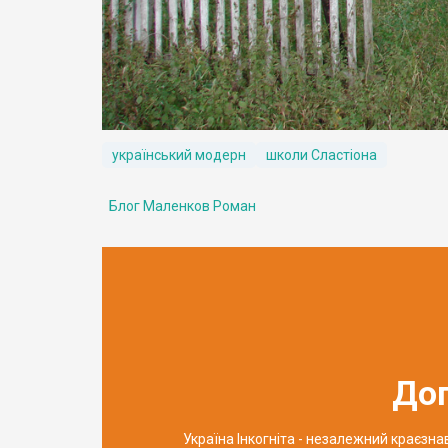
український модерн
школи Сластіона
Блог Маленков Роман
До
Україна Інкогніта - незалежний краєзн