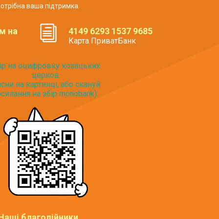
отрібна ваша підтримка.
м на
4149 6293 1537 9685
Карта ПриватБанк
ір на оцифровку козацьких
церков
исни на картинці, або скануй
силання на збір monobank):
Наші благодійники