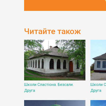
Читайте також
Школи Сластіона. Безсали.
Школи С
Друга
Друга