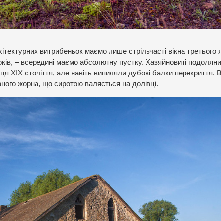
хітектурних витрибеньок маємо лише стрільчасті вікна третього 
ків, – всередині маємо абсолютну пустку. Хазяйновиті подоляни
я ХІХ століття, але навіть випиляли дубові балки перекриття. В
ого жорна, що сиротою валяється на долівці.