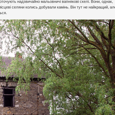
очують надзвичайно мальовничі вапнякові скелі. Вони, однак,
ісцеві селяни колись добували камінь. Він тут не найкращий, ал
ься.