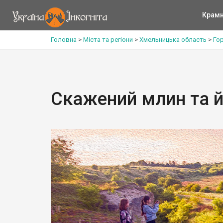
Крам
Головна
>
Міста та регіони
>
Хмельницька область
>
Го
Скажений млин та 