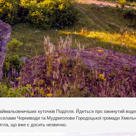
наймальовничіших куточків Поділля. Йдеться про закинутий вод
ж селами Чорниводи та Мудриголови Городоцької громади Хмель
итла, що вже є досить незвично.