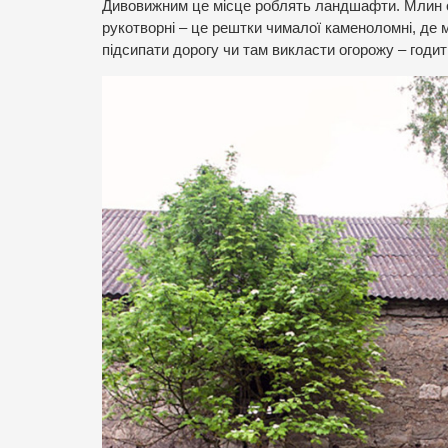
Дивовижним це місце роблять ландшафти. Млин от
рукотворні – це рештки чималої каменоломні, де м
підсипати дорогу чи там викласти огорожу – годит