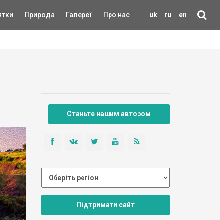
ятки
Природа
Галереї
Про нас
uk
ru
en
Станьте нашим автором
Підтримати сайт