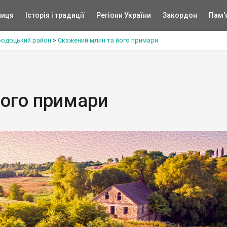
ниця
Історія і традиції
Регіони України
Закордон
Пам'
родоцький район
>
Скажений млин та його примари
його примари