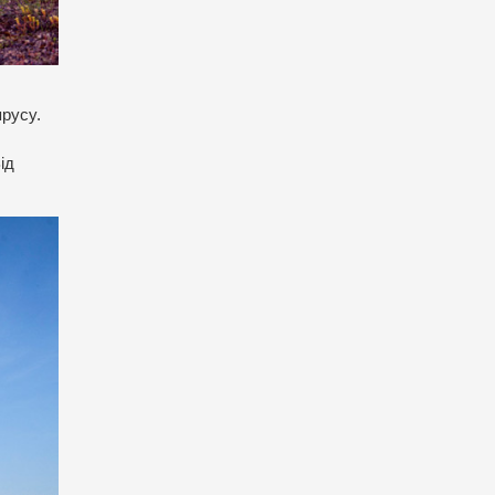
ярусу.
ід