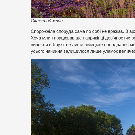
Скажений млин
Спорожніла споруда сама по собі не вражає. З ар
Хоча млин працював ще наприкінці дев’яностих ро
винесли в брухт не лише німецьке обладнання кінц
усього начиння залишилося лише уламок величезн