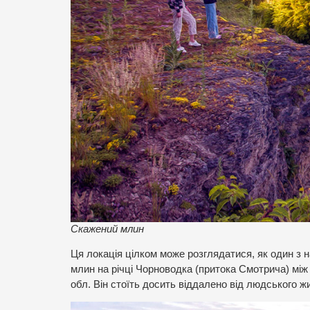
Скажений млин
Ця локація цілком може розглядатися, як один з 
млин на річці Чорноводка (притока Смотрича) мі
обл. Він стоїть досить віддалено від людського ж