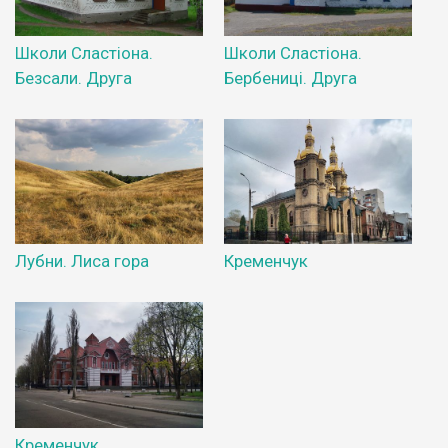
Школи Сластіона.
Школи Сластіона.
Безсали. Друга
Бербениці. Друга
Лубни. Лиса гора
Кременчук
Кременчук