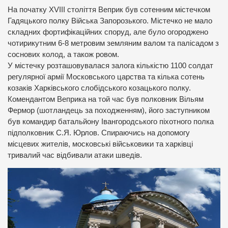
На початку XVIII століття Веприк був сотенним містечком
Гадяцького полку Війська Запорозького. Містечко не мало
складних фортифікаційних споруд, але було огороджено
чотирикутним 6-8 метровим земляним валом та палісадом з
соснових колод, а також ровом.
У містечку розташовувалася залога кількістю 1100 солдат
регулярної армії Московського царства та кілька сотень
козаків Харківського слобідського козацького полку.
Комендантом Веприка на той час був полковник Вільям
Фермор (шотландець за походженням), його заступником
був командир батальйону Івангородського піхотного полка
підполковник С.Я. Юрлов. Спираючись на допомогу
місцевих жителів, московські військовики та харківці
тривалий час відбивали атаки шведів.