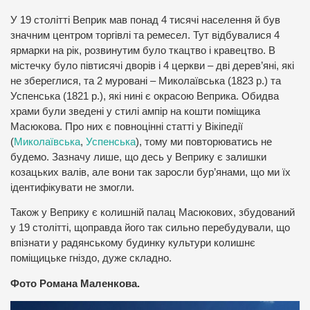
У 19 столітті Веприк мав понад 4 тисячі населення й був
значним центром торгівлі та ремесел. Тут відбувалися 4
ярмарки на рік, розвинутим було ткацтво і кравецтво. В
містечку було півтисячі дворів і 4 церкви – дві дерев’яні, які
не збереглися, та 2 муровані – Миколаївська (1823 р.) та
Успенська (1821 р.), які нині є окрасою Веприка. Обидва
храми були зведені у стилі ампір на кошти поміщика
Масюкова. Про них є повноцінні статті у Вікіпедії
(
Миколаївська
,
Успенська
), тому ми повторюватись не
будемо. Зазначу лише, що десь у Веприку є залишки
козацьких валів, але вони так заросли бур’янами, що ми їх
ідентифікувати не змогли.
Також у Веприку є колишній палац Масюкових, збудований
у 19 столітті, щоправда його так сильно перебудували, що
впізнати у радянському будинку культури колишнє
поміщицьке гніздо, дуже складно.
Фото Романа Маленкова.