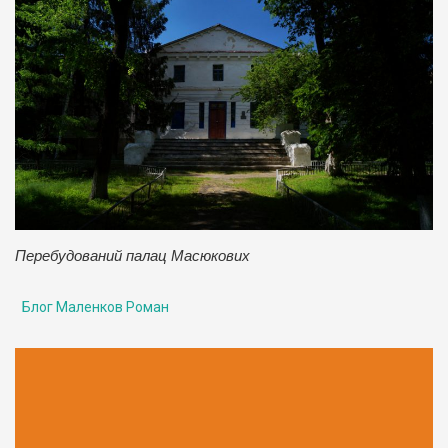
Перебудований палац Масюкових
Блог Маленков Роман