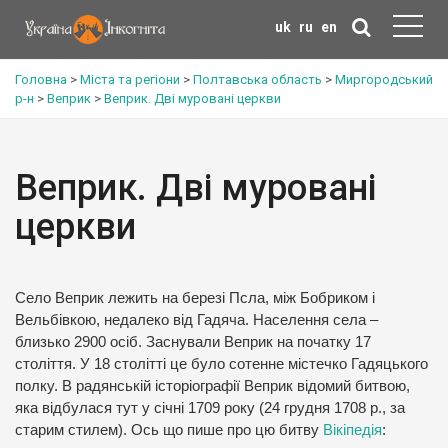
uk
ru
en
Головна
>
Міста та регіони
>
Полтавська область
>
Миргородський
р-н
>
Веприк
>
Веприк. Дві муровані церкви
Веприк. Дві муровані
церкви
Село Веприк лежить на березі Псла, між Бобриком і
Вельбівкою, недалеко від Гадяча. Населення села –
близько 2900 осіб. Заснували Веприк на початку 17
століття. У 18 столітті це було сотенне містечко Гадяцького
полку. В радянській історіографії Веприк відомий битвою,
яка відбулася тут у січні 1709 року (24 грудня 1708 р., за
старим стилем). Ось що пише про цю битву
Вікіпедія
: