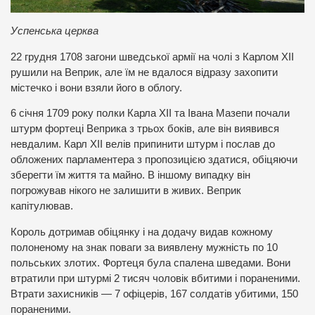
Успенська церква
22 грудня 1708 загони шведської армії на чолі з Карлом XII
рушили на Веприк, але їм не вдалося відразу захопити
містечко і вони взяли його в облогу.
6 січня 1709 року полки Карла XII та Івана Мазепи почали
штурм фортеці Веприка з трьох боків, але він виявився
невдалим. Карл XII велів припинити штурм і послав до
обложених парламентера з пропозицією здатися, обіцяючи
зберегти їм життя та майно. В іншому випадку він
погрожував нікого не залишити в живих. Веприк
капітулював.
Король дотримав обіцянку і на додачу видав кожному
полоненому на знак поваги за виявлену мужність по 10
польських злотих. Фортеця була спалена шведами. Вони
втратили при штурмі 2 тисяч чоловік вбитими і пораненими.
Втрати захисників — 7 офіцерів, 167 солдатів убитими, 150
пораненими.