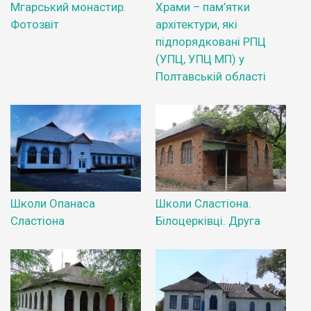
Мгарський монастир.
Храми – пам’ятки
Фотозвіт
архітектури, які
підпорядковані РПЦ
(УПЦ, УПЦ МП) у
Полтавській області
Школи Опанаса
Школи Сластіона.
Сластіона
Білоцерківці. Друга