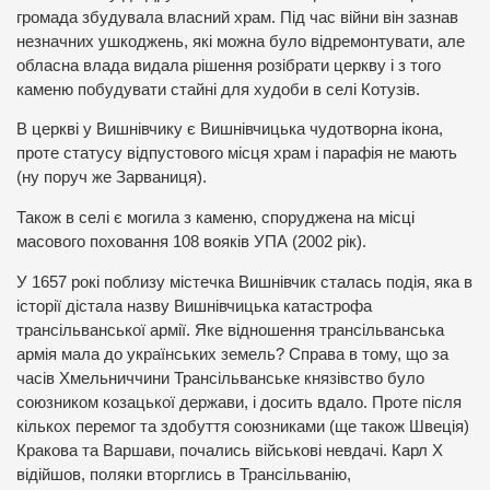
громада збудувала власний храм. Під час війни він зазнав
незначних ушкоджень, які можна було відремонтувати, але
обласна влада видала рішення розібрати церкву і з того
каменю побудувати стайні для худоби в селі Котузів.
В церкві у Вишнівчику є Вишнівчицька чудотворна ікона,
проте статусу відпустового місця храм і парафія не мають
(ну поруч же Зарваниця).
Також в селі є могила з каменю, споруджена на місці
масового поховання 108 вояків УПА (2002 рік).
У 1657 рокі поблизу містечка Вишнівчик сталась подія, яка в
історії дістала назву Вишнівчицька катастрофа
трансільванської армії. Яке відношення трансільванська
армія мала до українських земель? Справа в тому, що за
часів Хмельниччини Трансільванське князівство було
союзником козацької держави, і досить вдало. Проте після
кількох перемог та здобуття союзниками (ще також Швеція)
Кракова та Варшави, почались військові невдачі. Карл Х
відійшов, поляки вторглись в Трансільванію,