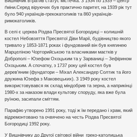
Вишнівчик втратив статус містечка. З 1934 по 1939 – центр
ґміни.Серед віруючих був практично паритет, на 1939 рік тут
було 940 українців-грекокатоликів та 860 українців-
римокатоликів.
В селі є церква Різдва Пресвятої Богородиці – колишній
костел Небовзяття Пресвятої Діви Марії, будівництво якого
тривало у 1853-1871 роках і фундований він був княгинею
Марцеліною Чорторийською та власниками маєтків у
Доброполі – Юзефом Охоцьким та у Зарваниці – Зефірином
Охоцьким. А спочатку, з 1737 року цей костел був
дерев’яним (фундатори – Міхал Александер Солтик та його
дружина Юзефа з Маковецьких). З 1949 року костел
використовувався як склад міндобрив та зерна, а наприкінці
1980-х за наказом влади культову споруду, яка вже була
руїною, засипали сміттям.
Парафію утворено 1991 року, тоді ж їм передано і храм, який
відремонтовано та очвячено на честь Різдва Пресвятої
Богородиці 1992 року.
У Вишнівчику до Другої світової війни греко-католицька