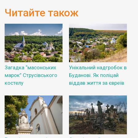
Читайте також
Загадка “масонських
Унікальний надгробок в
марок” Струсівського
Буданові. Як поліцай
костелу
віддав життя за євреїв