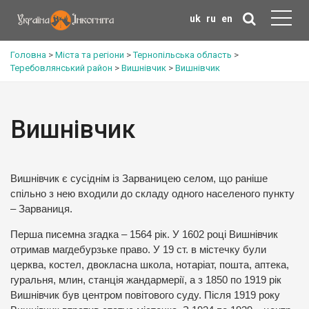
uk
ru
en
Головна
>
Міста та регіони
>
Тернопільська область
>
Теребовлянський район
>
Вишнівчик
>
Вишнівчик
Вишнівчик
Вишнівчик є сусіднім із Зарваницею селом, що раніше
спільно з нею входили до складу одного населеного пункту
– Зарваниця.
Перша писемна згадка – 1564 рік. У 1602 році Вишнівчик
отримав магдебурзьке право. У 19 ст. в містечку були
церква, костел, двокласна школа, нотаріат, пошта, аптека,
гуральня, млин, станція жандармерії, а з 1850 по 1919 рік
Вишнівчик був центром повітового суду. Після 1919 року