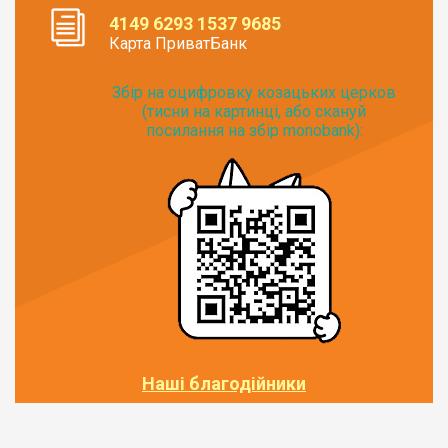
4149 6293 1537 9685
Карта ПриватБанк
Збір на оцифровку козацьких церков
(тисни на картинці, або скануй
посилання на збір monobank):
Наші благодійники