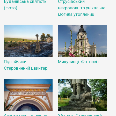
Буданівська святість
Струсівський
(фото)
некрополь та унікальна
могила утоплениці
Підгайчики.
Микулинці. Фотозвіт
Старовинний цвинтар
Архітектурні відлуння
Збараж. Старовинний