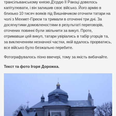
трансільванському князю Д’єрдю ІІ Ракоці довелось
капітулювати, і він залишив своє військо. Його армію в
близько 10 тисяч вояків під Вишнівчиком оточили татари на
чолі з Мехмет-Гіреєм та тримали в оточенні три дні. За
досягнутими домовленостями в результаті переговорів,
оточених повинні були звільнити за викуп. Проте,
отримавши цей викуп, татари увіріались в табір угорців та,
за виключенням незначної частки, якій вдалось прорватись,
все військо було безжально перебите.
Фотографувалось пізно ввечері, тому за якість вибачайте.
Текст та фото Ігоря Дорожка.