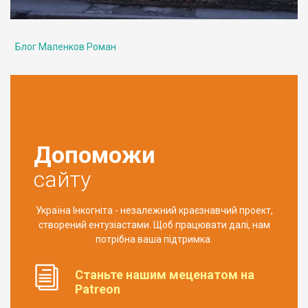
Блог Маленков Роман
Допоможи
сайту
Україна Інкогніта - незалежний краєзнавчий проект,
створений ентузіастами. Щоб працювати далі, нам
потрібна ваша підтримка.
Станьте нашим меценатом на
Patreon