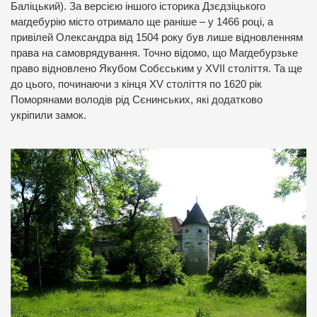
Баліцький). За версією іншого історика Дзєдзіцького
магдебурію місто отримало ще раніше – у 1466 році, а
привілей Олександра від 1504 року був лише відновленням
права на самоврядування. Точно відомо, що Магдебурзьке
право відновлено Якубом Собєським у XVII століття. Та ще
до цього, починаючи з кінця XV століття по 1620 рік
Поморянами володів рід Сєнинських, які додатково
укріпили замок.