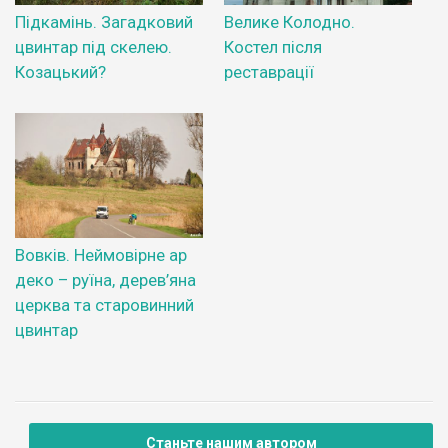
Підкамінь. Загадковий
Велике Колодно.
цвинтар під скелею.
Костел після
Козацький?
реставрації
Вовків. Неймовірне ар
деко – руїна, дерев’яна
церква та старовинний
цвинтар
Станьте нашим автором