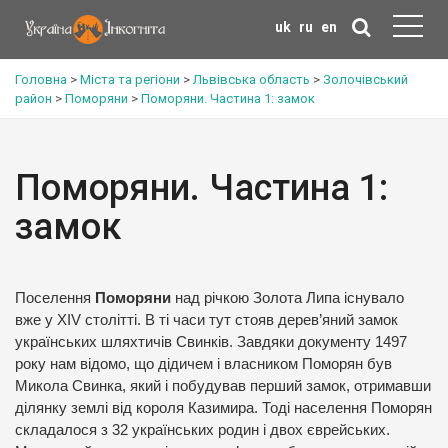
uk
ru
en
Головна
>
Міста та регіони
>
Львівська область
>
Золочівський
район
>
Поморяни
>
Поморяни. Частина 1: замок
Поморяни. Частина 1:
замок
Поселення
Поморяни
над річкою Золота Липа існувало
вже у XIV столітті. В ті часи тут стояв дерев’яний замок
українських шляхтичів Свинків. Завдяки документу 1497
року нам відомо, що дідичем і власником Поморян був
Микола Свинка, який і побудував перший замок, отримавши
ділянку землі від короля Казимира. Тоді населення Поморян
складалося з 32 українських родин і двох єврейських.