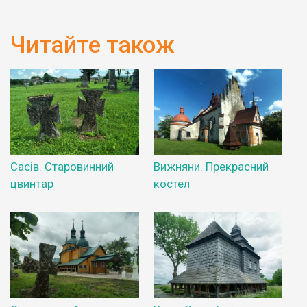
Читайте також
Сасів. Старовинний
Вижняни. Прекрасний
цвинтар
костел