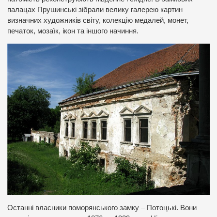
палацах Прушинські зібрали велику галерею картин
визначних художників світу, колекцію медалей, монет,
печаток, мозаїк, ікон та іншого начиння.
Останні власники поморянського замку – Потоцькі. Вони