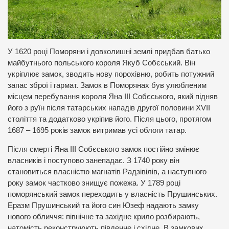
У 1620 році Поморяни і довколишні землі придбав батько
майбутнього польського короля Якуб Собєський. Він
укріплює замок, зводить нову порохівню, робить потужний
запас зброї і гармат. Замок в Поморянах був улюбленим
місцем перебування короля Яна III Собєського, який підняв
його з руїн після татарських нападів другої половини XVII
століття та додатково укріпив його. Після цього, протягом
1687 – 1695 років замок витримав усі облоги татар.
Після смерті Яна III Собєського замок постійно змінює
власників і поступово занепадає. З 1740 року він
становиться власністю магнатів Радзівілів, а наступного
року замок частково знищує пожежа. У 1789 році
поморянський замок переходить у власність Прушинських.
Еразм Прушинський та його син Юзеф надають замку
нового обличчя: північне та західне крило розбирають,
натомість реконструюють південне і східне. В замкових