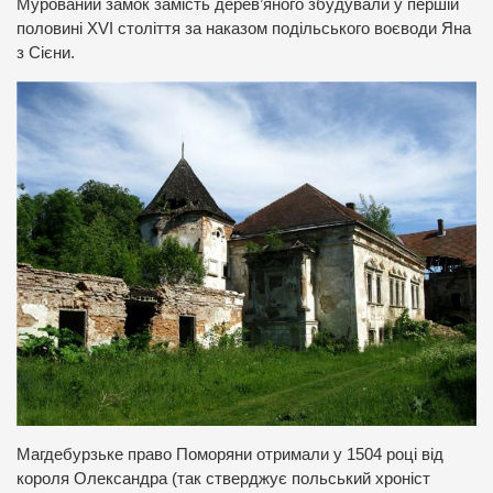
Мурований замок замість дерев’яного збудували у першій
половині XVI століття за наказом подільського воєводи Яна
з Сієни.
Магдебурзьке право Поморяни отримали у 1504 році від
короля Олександра (так стверджує польський хроніст