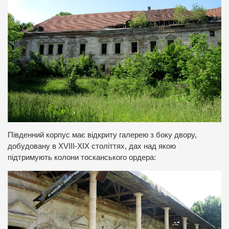
Південний корпус має відкриту галерею з боку двору,
добудовану в XVIII-XIX століттях, дах над якою
підтримують колони тосканського ордера: