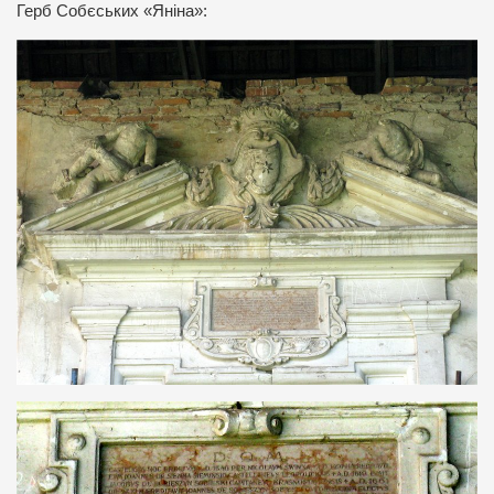
Герб Собєських «Яніна»: