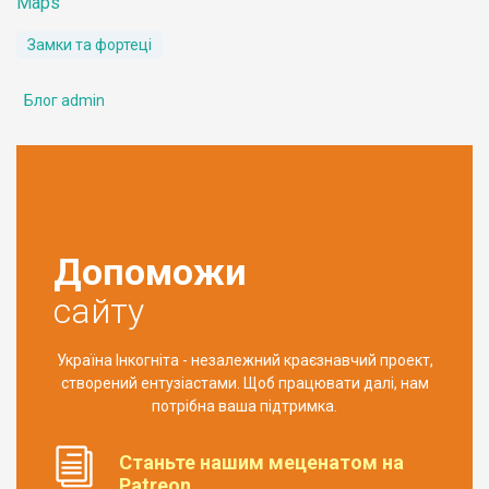
Maps
Замки та фортеці
Блог admin
Допоможи
сайту
Україна Інкогніта - незалежний краєзнавчий проект,
створений ентузіастами. Щоб працювати далі, нам
потрібна ваша підтримка.
Станьте нашим меценатом на
Patreon