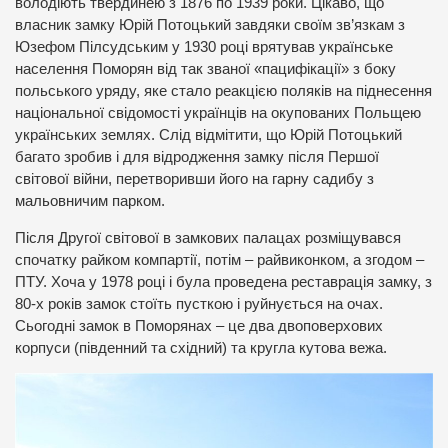
володіють твердинею з 1876 по 1939 роки. Цікаво, що
власник замку Юрій Потоцький завдяки своїм зв’язкам з
Юзефом Пілсудським у 1930 році врятував українське
населення Поморян від так званої «пацифікації» з боку
польського уряду, яке стало реакцією поляків на піднесення
національної свідомості українців на окупованих Польщею
українських землях. Слід відмітити, що Юрій Потоцький
багато зробив і для відродження замку після Першої
світової війни, перетворивши його на гарну садибу з
мальовничим парком.
Після Другої світової в замкових палацах розміщувався
спочатку райком компартії, потім – райвиконком, а згодом –
ПТУ. Хоча у 1978 році і була проведена реставрація замку, з
80-х років замок стоїть пусткою і руйнується на очах.
Сьогодні замок в Поморянах – це два двоповерхових
корпуси (південний та східний) та кругла кутова вежа.