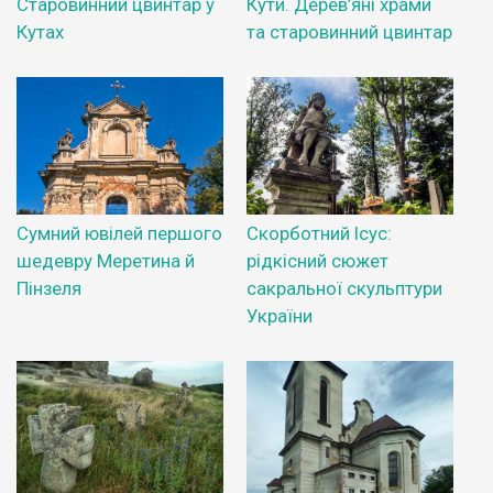
Старовинний цвинтар у
Кути. Дерев’яні храми
Кутах
та старовинний цвинтар
Сумний ювілей першого
Скорботний Ісус:
шедевру Меретина й
рідкісний сюжет
Пінзеля
сакральної скульптури
України