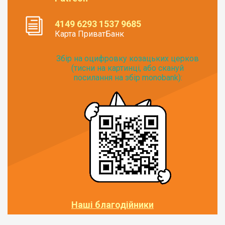
4149 6293 1537 9685
Карта ПриватБанк
Збір на оцифровку козацьких церков
(тисни на картинці, або скануй
посилання на збір monobank):
Наші благодійники