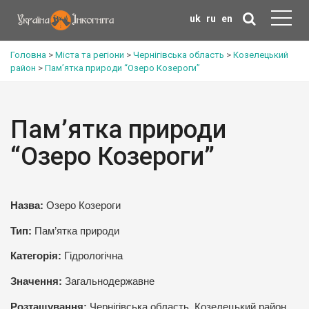
uk
ru
en
Головна
>
Міста та регіони
>
Чернігівська область
>
Козелецький
район
>
Пам’ятка природи “Озеро Козероги”
Пам’ятка природи
“Озеро Козероги”
Назва:
Озеро Козероги
Тип:
Пам’ятка природи
Категорія:
Гідрологічна
Значення:
Загальнодержавне
Розташування:
Чернігівська область, Козелецький район,