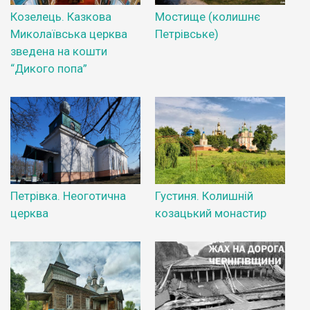
Козелець. Казкова
Мостище (колишнє
Миколаївська церква
Петрівське)
зведена на кошти
“Дикого попа”
Петрівка. Неоготична
Густиня. Колишній
церква
козацький монастир