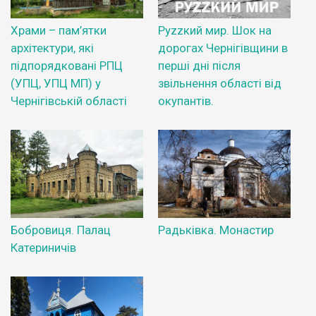
Храми – пам’ятки
Руzzкий мир. Шок на
архітектури, які
дорогах Чернігівщини в
підпорядковані РПЦ
перші дні після
(УПЦ, УПЦ МП) у
звільнення області від
Чернігівській області
окупантів.
Бобровиця. Палац
Радьківка. Монастир
Катериничів