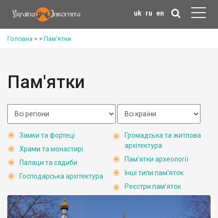
uk
ru
en
Головна
>
>
Пам'ятки
Пам'ятки
Замки та фортеці
Громадська та житлова
архітектура
Храми та монастирі
Пам'ятки археології
Палаци та садиби
Інші типи пам'яток
Господарська архітектура
Реєстри пам'яток