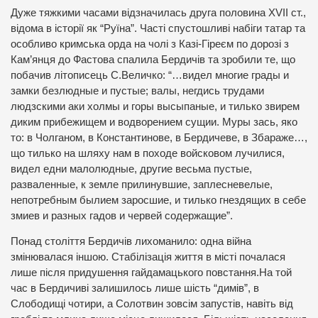
Дуже тяжкими часами відзначилась друга половина ХVІІ ст.,
відома в історії як “Руїна”. Часті спустошливі набіги татар та
особливо кримська орда на чолі з Казі-Гіреєм по дорозі з
Кам’янця до Фастова спалила Бердичів та зробили те, що
побачив літописець С.Величко: “…видел многие грады и
замки безлюдные и пустые; валы, негдись трудами
людзскими аки холмы и горы высыпаные, и тилько звирем
диким прибежищем и водворением сущии. Муры зась, яко
то: в Чолганом, в Константинове, в Бердичеве, в Збараже…,
що тилько на шляху нам в походе войсковом лучилися,
видел едни малолюдные, другие весьма пустые,
разваленные, к земле прилинувшие, заплесневелые,
непотребным былием заросшие, и тилько гнездящих в себе
змиев и разных гадов и червей содержащие”.
Понад століття Бердичів лихоманило: одна війна
змінювалася іншою. Стабілізація життя в місті почалася
лише після придушення гайдамацького повстання.На той
час в Бердичиві залишилось лише шість “димів”, в
Слободищі чотири, а Солотвин зовсім запустів, навіть від