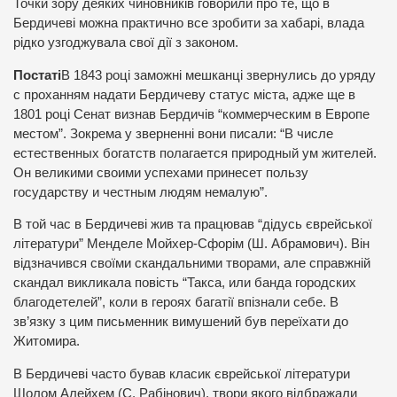
Точки зору деяких чиновників говорили про те, що в
Бердичеві можна практично все зробити за хабарі, влада
рідко узгоджувала свої дії з законом.
Постаті
В 1843 році заможні мешканці звернулись до уряду
с проханням надати Бердичеву статус міста, адже ще в
1801 році Сенат визнав Бердичів “коммерческим в Европе
местом”. Зокрема у зверненні вони писали: “В числе
естественных богатств полагается природный ум жителей.
Он великими своими успехами принесет пользу
государству и честным людям немалую”.
В той час в Бердичеві жив та працював “дідусь єврейської
літератури” Менделе Мойхер-Сфорім (Ш. Абрамович). Він
відзначився своїми скандальними творами, але справжній
скандал викликала повість “Такса, или банда городских
благодетелей”, коли в героях багатії впізнали себе. В
зв’язку з цим письменник вимушений був переїхати до
Житомира.
В Бердичеві часто бував класик єврейської літератури
Шолом Алейхем (С. Рабінович), твори якого відбражали