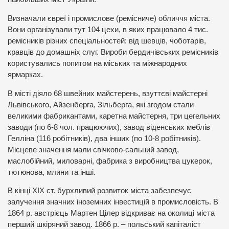
Визначали євреї і промислове (ремісниче) обличчя міста.
Вони організували тут 104 цехи, в яких працювало 4 тис.
ремісників різних спеціальностей: від шевців, чоботарів,
кравців до домашніх слуг. Вироби бердичівських ремісників
користувались попитом на міських та міжнародних
ярмарках.
В місті діяло 68 швейних майстерень, взуттєві майстерні
Львівського, Айзенберга, Зільберга, які згодом стали
великими фабрикантами, каретна майстерня, три цегельних
заводи (по 6-8 чол. працюючих), завод віденських меблів
Гелліна (116 робітників), два інших (по 10-8 робітників).
Місцеве значення мали свічково-сальний завод,
маслобійний, миловарні, фабрика з виробництва цукерок,
тютюнова, млини та інші.
В кінці ХІХ ст. бурхливий розвиток міста забезпечує
залучення значних іноземних інвестицій в промисловість. В
1864 р. австрієць Мартен Цілер відкриває на околиці міста
перший шкіряний завод. 1866 р. – польський капіталіст