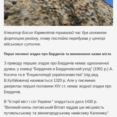
Кляштор Босих Кармелітів тривалий час був головною
фортецею регіону, тому постійно перебував у центрі
військових сутичок.
Перші писемні згадки про Бердичів та виникнення назви міста
З приводу перших згадок про Бердичів немає однозначної
думки, у книжці “Бердичев и Бердичевский уезд” (1901 р.) А.
Косича та в “Енциклопедії українознавства” (під ред.
В.Кубійовича) називається 1320 р. Але у писемних
джерелах першої половини XIV ст. немає жодної згадки про
Бердичів.
В “Історії міст і сіл України ” згадується дата 1430 р.
“Великий князь литовський Вітовт віддав цю місцевість
путивльському та звенигородському наміснику Каленику”.