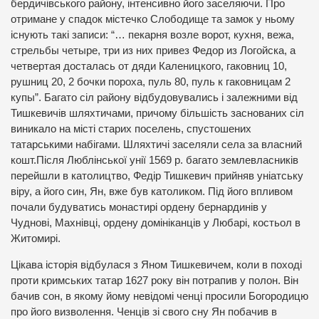
бердичівського району, інтенсивно його заселяючи. Про
отримане у спадок містечко Слободище та замок у ньому
існують такі записи: “… пекарня возле ворот, кухня, вежа,
стрельбы четыре, три из них привез Федор из Логойска, а
четвертая досталась от дяди Каленицкого, гаковниц 10,
рушниц 20, 2 бочки пороха, пуль 80, пуль к гаковницам 2
купы”. Багато сіл району відбудовувались і залежними від
Тишкевичів шляхтичами, причому більшість заснованих сіл
виникало на місті старих поселень, спустошених
татарськими набігами. Шляхтичі заселяли села за власний
кошт.Після Люблінської унії 1569 р. багато землевласників
перейшли в католицтво, Федір Тишкевич прийняв уніатську
віру, а його син, Ян, вже був католиком. Під його впливом
почали будуватись монастирі ордену бернардинів у
Чуднові, Махнівці, ордену домініканців у Любарі, костьол в
Житомирі.
Цікава історія відбулася з Яном Тишкевичем, коли в поході
проти кримських татар 1627 року він потрапив у полон. Він
бачив сон, в якому йому невідомі ченці просили Богородицю
про його визволення. Ченців зі свого сну Ян побачив в