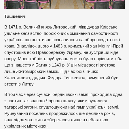
Тишкевичі
В 1471 р. Великий князь Литовський, ліквідував Київське
удільне князівство, побоюючись зміцнення самостійності
українців, що негативно позначилося на обороноздатності
краю. Внаслідок цього у 1483 р. кримський хан Менглі-Гірей
спустошив всю Правобережну Україну, не зустрівши ніде
опору. Масштабність руйнувань можна було порівняти хіба
що з нашестям Батия в 1240 р. У цій місцевості вистояв
лише Житомирський замок. Під час боїв Тишко
Каленикович, дядько Федoра Тишкевича, вимушений був
втекти в Литву.
В той час через сучасні бердичівські землі проходила одна
з частин так званого Чорного шляху, яким рухалися
татарські загони, спуштошуючи набігами українські землі.
Руйнування поселень продовжилось ще декілька років,
внаслідок чого життя збереглося лише в небагатьох
укріплених містечках.