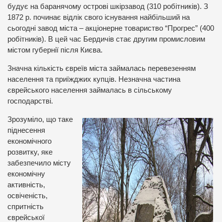
будує на баранячому острові шкірзавод (310 робітників). З
1872 р. починає відлік свого існування найбільший на
сьогодні завод міста – акціонерне товариство “Прогрес” (400
робітників). В цей час Бердичів стає другим промисловим
містом губернії після Києва.
Значна кількість євреїв міста займалась перевезенням
населення та приїжджих купців. Незначна частина
єврейського населення займалась в сільському
господарстві.
Зрозуміло, що таке
піднесення
економічного
розвитку, яке
забезпечило місту
економічну
активність,
освіченість,
спритність
єврейської