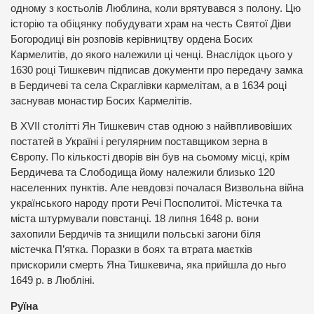
одному з костьолів Люблина, коли врятувався з полону. Цю
історію та обіцянку побудувати храм на честь Святої Діви
Богородиці він розповів керівництву ордена Босих
Кармелитів, до якого належили ці ченці. Внаслідок цього у
1630 році Тишкевич підписав документи про передачу замка
в Бердичеві та села Скраглівки кармелітам, а в 1634 році
заснував монастир Босих Кармелітів.
В ХVII столітті Ян Тишкевич став одною з найвпливовіших
постатей в Україні і регулярним поставщиком зерна в
Європу. По кількості дворів він був на сьомому місці, крім
Бердичева та Слободища йому належили близько 120
населенних пунктів. Але невдовзі почалася Визвольна війна
українського народу проти Речі Посполитої. Містечка та
міста штурмували повстанці. 18 липня 1648 р. вони
захопили Бердичів та знищили польські загони біля
містечка П’ятка. Поразки в боях та втрата маєтків
прискорили смерть Яна Тишкевича, яка прийшла до ньго
1649 р. в Любліні.
Руїна