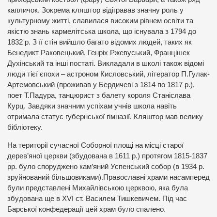
капличок. Зокрема кляштор відігравав значну роль у
культурному житті, славилася високим рівнем освіти та
якістю знань кармелітська школа, що існувала з 1794 до
1832 р. З її стін вийшло багато відомих людей, таких як
Бенедикт Раковецький, Генріх Ржевуський, Францішек
Духінський та інші постаті. Викладали в школі також відомі
люди тієї єпохи – астроном Кисловський, літератор П.Гулак-
Артемовський (проживав у Бердичеві з 1814 по 1817 р.),
поет Т.Падура, танцюрист з балету короля Станіслава
Курц. Завдяки значним успіхам учнів школа навіть
отримала статус губернської гімназії. Кляштор мав велику
бібліотеку.
На території сучасної Соборної площі на місці старої
дерев’яної церкви (збудована в 1611 р.) протягом 1815-1837
рр. було споруджено кам’яний Успенський собор (в 1934 р.
зруйнований більшовиками).Православні храми насамперед
були представлені Михайлівською церквою, яка була
збудована ще в XVI ст. Василем Тишкевичем. Під час
Барської конфедерації цей храм було спалено.