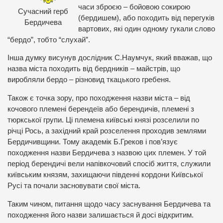
часи зброєю – бойовою сокирою
Сучасний герб
(бердишем), або походить від перегуків
Бердичева
вартових, які один одному гукали слово
“бердо”, тобто “слухай”.
Інша думку висунув дослідник С.Наумчук, який вважав, що
назва міста походить від бердників – майстрів, що
виробляли бердо – різновид ткацького гребеня.
Також є точка зору, про походження назви міста – від
кочового племені берендеїв або берендичів, племені з
тюркської групи. Ці племена київські князі розселили по
річці Рось, а західний край розселення проходив землями
Бердичивщини. Тому академік Б.Греков і пов’язує
походження назви Бердичева з назвою цих племен. У той
період берендичі вели напівкочовий спосіб життя, служили
київським князям, захищаючи південні кордони Київської
Русі та почали засновувати свої міста.
Таким чином, питання щодо часу заснування Бердичева та
походження його назви залишається й досі відкритим.