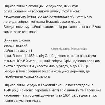
Під час війни в околицях Бердичева, який був
розташований на головному шляху руху військ,
неодноразово бував Богдан Хмельницький. Тому існує
легенда, згідно якої назва Богданівського лісу в
Бердичівському районі походить від розташованої в той час
там ставки гетьмана.
Війна потрясала
Бердичівський
Фото Максима Мельникова
район і в наступні
роки. В серпні 1659 р. під Слободищем стояв з військами
гетьман Юрій Хмельницький, звідси Юрій надіслав полякам
листа з проханням укласти мирну угоду, а до 1663 р.
Бердичів був сотенним містом козацької держави, де
перебувала козацька залога.
Під час війни Бердичів і околиці сильно постраждали, в
1648 році Кривоніс перебив в місті всю шляхту та єврейське
населення, а історичні документи за 1654 рік свідчать про
повне запустіння міста.