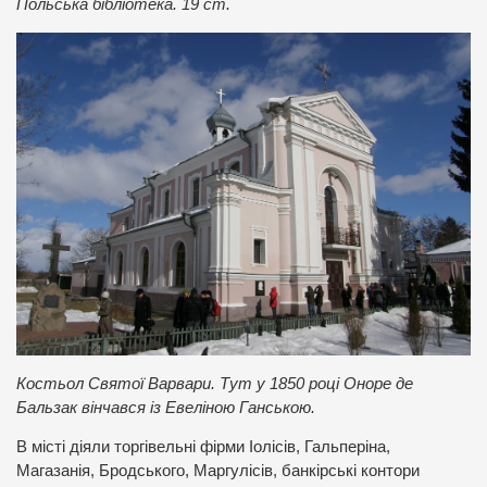
Польська бібліотека. 19 ст.
Костьол Святої Варвари. Тут у 1850 році Оноре де
Бальзак вінчався із Евеліною Ганською.
В місті діяли торгівельні фірми Іолісів, Гальперіна,
Магазанія, Бродського, Маргулісів, банкірські контори