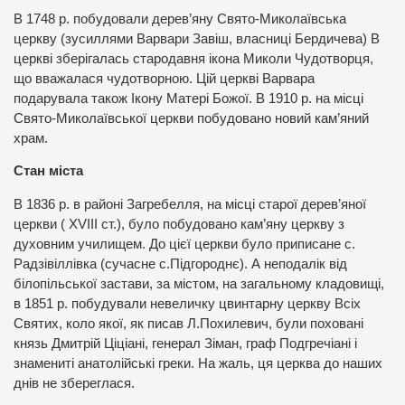
В 1748 р. побудовали дерев’яну Свято-Миколаївська
церкву (зусиллями Варвари Завіш, власниці Бердичева) В
церкві зберігалась стародавня ікона Миколи Чудотворця,
що вважалася чудотворною. Цій церкві Варвара
подарувала також Ікону Матері Божої. В 1910 р. на місці
Свято-Миколаївської церкви побудовано новий кам’яний
храм.
Стан міста
В 1836 р. в районі Загребелля, на місці старої дерев’яної
церкви ( ХVIII ст.), було побудовано кам’яну церкву з
духовним училищем. До цієї церкви було приписане с.
Радзівіллівка (сучасне с.Підгороднє). А неподалік від
білопільської застави, за містом, на загальному кладовищі,
в 1851 р. побудували невеличку цвинтарну церкву Всіх
Святих, коло якої, як писав Л.Похилевич, були поховані
князь Дмитрій Ціціані, генерал Зіман, граф Подгречіані і
знамениті анатолійські греки. На жаль, ця церква до наших
днів не збереглася.