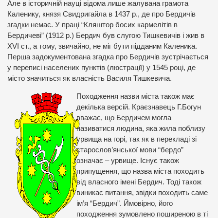
Але в історичній науці відома лише жалувана грамота
Каленику, князя Свидригайла в 1437 р., де про Бердичів
згадки немає. У праці “Кляштор босих кармелітів в
Бердичеві” (1912 р.) Бердич був слугою Тишкевичів і жив в
ХVІ ст., а тому, звичайно, не міг бути підданим Каленика.
Перша задокументована згадка про Бердичів зустрічається
у переписі населених пунктів (люстрації) у 1545 році, де
місто значиться як власність Василя Тишкевича.
Походження назви міста також має
декілька версій. Краєзнавець Г.Богун
вважає, що Бердичем могла
називатися людина, яка жила поблизу
урвища на горі, так як в перекладі зі
старослов’янської мови “бердо”
означає – урвище. Існує також
припущення, що назва міста походить
від власного імені Бердич. Тоді також
виникає питання, звідки походить саме
ім’я “Бердич”. Ймовірно, його
походження зумовлено поширеною в ті