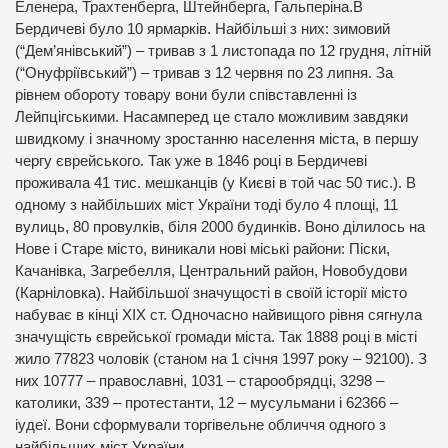
Еленера, Трахтенберга, Штейнберга, Гальперіна.В
Бердичеві було 10 ярмарків. Найбільші з них: зимовий
(“Дем’янівський”) – тривав з 1 листопада по 12 грудня, літній
(“Онуфріївський”) – тривав з 12 червня по 23 липня. За
рівнем обороту товару вони були співставленні із
Лейпцігськими. Насамперед це стало можливим завдяки
швидкому і значному зростанню населення міста, в першу
чергу єврейського. Так уже в 1846 році в Бердичеві
проживала 41 тис. мешканців (у Києві в той час 50 тис.). В
одному з найбільших міст України тоді було 4 площі, 11
вулиць, 80 провулків, біля 2000 будинків. Воно ділилось на
Нове і Старе місто, виникали нові міські райони: Піски,
Качанівка, Загребелля, Центральний район, Новобудови
(Карніловка). Найбільшої значущості в своїй історії місто
набуває в кінці ХІХ ст. Одночасно найвищого рівня сягнула
значущість єврейської громади міста. Так 1888 році в місті
жило 77823 чоловік (станом на 1 січня 1997 року – 92100). З
них 10777 – православні, 1031 – старообрядці, 3298 –
католики, 339 – протестанти, 12 – мусульмани і 62366 –
іудеї. Вони сформували торгівельне обличчя одного з
найбільших міст України.