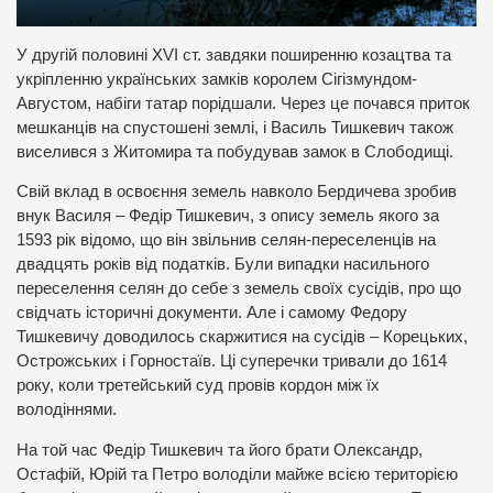
У другій половині XVI ст. завдяки поширенню козацтва та
укріпленню українських замків королем Сігізмундом-
Августом, набіги татар порідшали. Через це почався приток
мешканців на спустошені землі, і Василь Тишкевич також
виселився з Житомира та побудував замок в Слободищі.
Свій вклад в освоєння земель навколо Бердичева зробив
внук Василя – Федір Тишкевич, з опису земель якого за
1593 рік відомо, що він звільнив селян-переселенців на
двадцять років від податків. Були випадки насильного
переселення селян до себе з земель своїх сусідів, про що
свідчать історичні документи. Але і самому Федору
Тишкевичу доводилось скаржитися на сусідів – Корецьких,
Острожських і Горностаїв. Ці суперечки тривали до 1614
року, коли третейський суд провів кордон між їх
володіннями.
На той час Федір Тишкевич та його брати Олександр,
Остафій, Юрій та Петро володіли майже всією територією