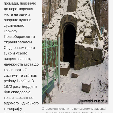
громади, призвело
до перетворення
міста на один з
опорних пунктів
суспільного
каркасу
Правобережжя та
України загалом.
Свідченням цього
є, крім усього
вищесказаного,
належність міста до
транспортної
системи та зв’язків
регіону і країни. З
1870 року Бердичів
був складовою
траси всесвітньо
відомого індійського
телеграфу
Старовинні склепи на польському кладовищі