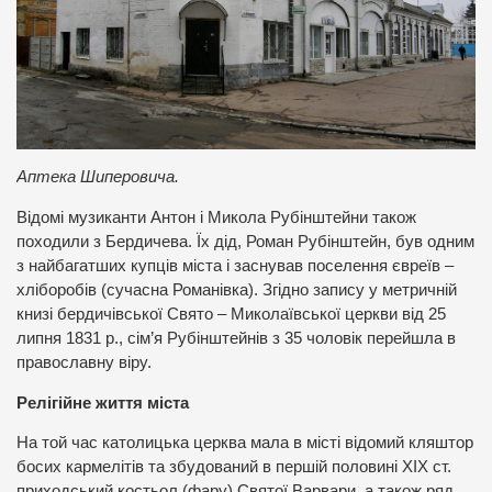
Аптека Шиперовича.
Відомі музиканти Антон і Микола Рубінштейни також
походили з Бердичева. Їх дід, Роман Рубінштейн, був одним
з найбагатших купців міста і заснував поселення євреїв –
хліборобів (сучасна Романівка). Згідно запису у метричній
книзі бердичівської Свято – Миколаївської церкви від 25
липня 1831 р., сім’я Рубінштейнів з 35 чоловік перейшла в
православну віру.
Релігійне життя міста
На той час католицька церква мала в місті відомий кляштор
босих кармелітів та збудований в першій половині ХІХ ст.
приходський костьол (фару) Святої Варвари, а також ряд