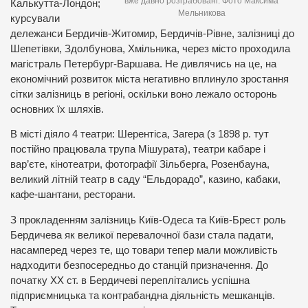
вже давно розграбовані. Фото Максима
Калькутта-Лондон;
Мельникова
курсували
дележанси Бердичів-Житомир, Бердичів-Рівне, залізниці до
Шепетівки, Здолбунова, Хмільника, через місто проходила
магістраль Петербург-Варшава. Не дивлячись на це, на
економічний розвиток міста негативно вплинуло зростання
сітки залізниць в регіоні, оскільки воно лежало осторонь
основних їх шляхів.
В місті діяло 4 театри: Шерентіса, Загера (з 1898 р. тут
постійно працювала трупа Мішурата), театри кабаре і
вар’єте, кінотеатри, фотографії Зільберга, Розенбауна,
великий літній театр в саду “Ельдорадо”, казино, кабаки,
кафе-шантани, ресторани.
З прокладенням залізниць Київ-Одеса та Київ-Брест роль
Бердичева як великої перевалочної бази стала падати,
насамперед через те, що товари тепер мали можливість
надходити безпосередньо до станцій призначення. До
початку ХХ ст. в Бердичеві переплітались успішна
підприємницька та контрабандна діяльність мешканців.