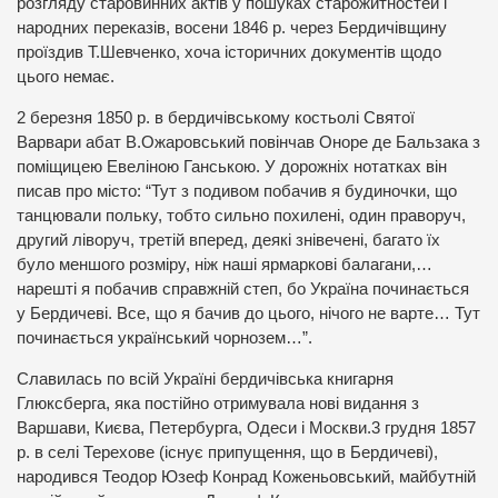
розгляду старовинних актів у пошуках старожитностей і
народних переказів, восени 1846 р. через Бердичівщину
проїздив Т.Шевченко, хоча історичних документів щодо
цього немає.
2 березня 1850 р. в бердичівському костьолі Святої
Варвари абат В.Ожаровський повінчав Оноре де Бальзака з
поміщицею Евеліною Ганською. У дорожніх нотатках він
писав про місто: “Тут з подивом побачив я будиночки, що
танцювали польку, тобто сильно похилені, один праворуч,
другий ліворуч, третій вперед, деякі знівечені, багато їх
було меншого розміру, ніж наші ярмаркові балагани,…
нарешті я побачив справжній степ, бо Україна починається
у Бердичеві. Все, що я бачив до цього, нічого не варте… Тут
починається український чорнозем…”.
Славилась по всій Україні бердичівська книгарня
Глюксберга, яка постійно отримувала нові видання з
Варшави, Києва, Петербурга, Одеси і Москви.3 грудня 1857
р. в селі Терехове (існує припущення, що в Бердичеві),
народився Теодор Юзеф Конрад Коженьовський, майбутній