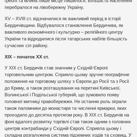
греблі та млина лише місце лишилося. Більшість населення
перебралося на лівобережну Україну.
ХV – ХVІІІ ст. відзначилися як важливий період в історії
Бердичівщини. Відбувалося становлення Бердичева, як
важливого економічного і культурно – релігійного центру
України та відродилися після татарських набігів більшість
сучасних сіл району.
ХІХ – початок ХХ ст.
У XІX ст. Бердичів став значним у Східній Європі
торговельним центром. Сприяло цьому зручне географічне
положення на торговому шляху з Європи до Росії та з Росії
до Криму, а також розташування на перетині Київської,
Волинської і Подільської губерній, що зумовило появу
головної митниці правобережжя. Не останню роль зіграли
також паломники до монастиря та численні ярмарки, яких
проходило до десятка протягом року. В XIX ст. Бердичів на
фоні вдалого розвитку торгівлі став також одним з головних
центрів контрабанди у Східній Європі. Сприяла цьому і
складна розгалужена система підземних ходів та сховищ. У