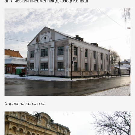
англійський письменник Джозеф Конрад.
Хоральна синагога.