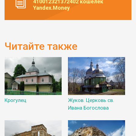
410012321372402 кошелек
Yandex.Money
Читайте также
Крогулец
Жуков. Церковь св.
Ивана Богослова