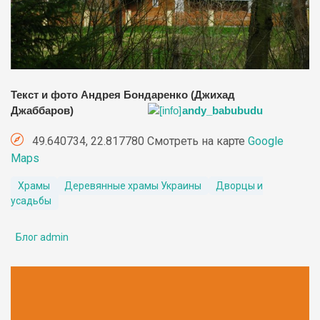
Текст и фото Андрея Бондаренко (Джихад
Джаббаров)
andy_babubudu
49.640734, 22.817780 Смотреть на карте
Google
Maps
Храмы
Деревянные храмы Украины
Дворцы и
усадьбы
Блог admin