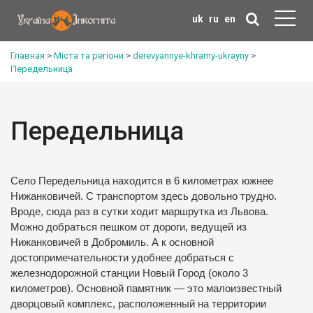
uk
ru
en
Главная
>
Міста та регіони
>
derevyannye-khramy-ukrayny
>
Передельница
Передельница
Село Передельница находится в 6 километрах южнее
Нижанковичей. С транспортом здесь довольно трудно.
Вроде, сюда раз в сутки ходит маршрутка из Львова.
Можно добраться пешком от дороги, ведущей из
Нижанковичей в Добромиль. А к основной
достопримечательности удобнее добраться с
железнодорожной станции Новый Город (около 3
километров). Основной памятник — это малоизвестный
дворцовый комплекс, расположенный на территории