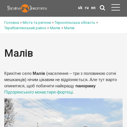
uk
ru
en
Головна
>
Міста та регіони
>
Тернопільська область
>
Теребовлянський район
>
Малів
>
Малів
Малів
Крихітне село
Малів
(населення – три з половиною сотні
мешканців) нічим цікавим не відрізняється. Але тут варто
опинитися, щоб побачити найкращу
панораму
Підгорянського монастиря-фортеці
.