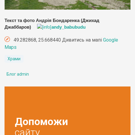
Текст та фото Андрія Бондаренка (Джихад
Джаббаров)
andy_babubudu
49.282868, 25.668440 Дивитись на мапі
Google
Maps
Храми
Блог admin
Допоможи
сайту