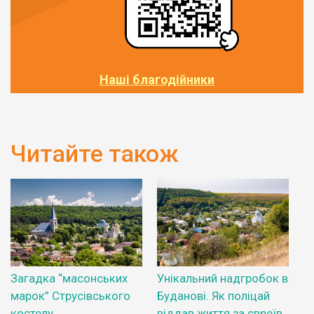
Наші благодійники
Читайте також
Загадка “масонських
Унікальний надгробок в
марок” Струсівського
Буданові. Як поліцай
костелу
віддав життя за євреїв