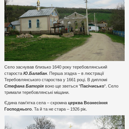
Село заснував близько 1640 року теребовлянський
староста
Ю.Балабан
. Перша згадка – в люстрації
Теребовлянського староства у 1661 році. В дипломі
Стефана Баторія
воно ще зветься “
Пасічисько
“. Село
тримали теребовлянські міщани.
Єдина пам’ятка села – скромна
церква Вознесіння
Господнього
. Та й та не стара – 1926 рік.