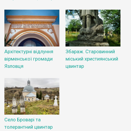
Архітектурні відлуння
Збараж. Старовинний
вірменської громади
міський християнський
Язловця
цвинтар
Село Броварі та
толерантний цвинтар