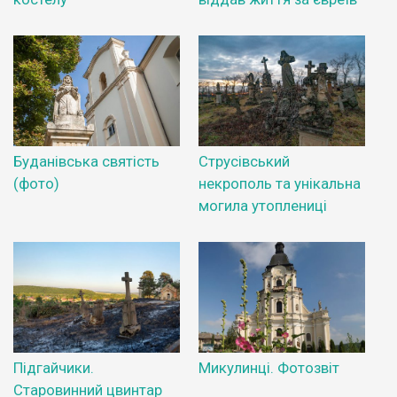
Буданівська святість
Струсівський
(фото)
некрополь та унікальна
могила утоплениці
Підгайчики.
Микулинці. Фотозвіт
Старовинний цвинтар