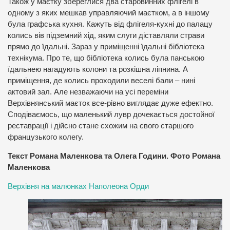
Також у маєтку збереглися два старовинних флігелі в
одному з яких мешкав управляючий маєтком, а в іншому
була графська кухня. Кажуть від флігеля-кухні до палацу
колись вів підземний хід, яким слуги діставляли страви
прямо до їдальні. Зараз у приміщенні їдальні бібліотека
технікума. Про те, що бібліотека колись була панською
їдальнею нагадують колони та розкішна ліпнина. А
приміщення, де колись проходили веселі бали – нині
актовий зал. Але незважаючи на усі переміни
Верхівнянський маєток все-рівно виглядає дуже ефектно.
Сподіваємось, що маленький лувр дочекається достойної
реставрації і дійсно стане схожим на свого старшого
французького колегу.
Текст Романа Маленкова та Олега Години. Фото Романа
Маленкова
Верхівня на малюнках Наполеона Орди