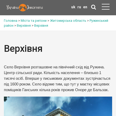
uk
ru
en
Головна
>
Міста та регіони
>
Житомирська область
>
Ружинський
район
>
Верхівня
>
Верхівня
Верхівня
Село Верхівня розташовне на північний схід від Ружина.
Центр сільської ради. Кількість населення – близько 1
тисячі осіб. Вперше у письмових документах зустрічається
під 1600 роком. Село відоме тим, що тут у маєтку місцевих
поміщиків Ганських кілька років прожив Оноре де Бальзак.