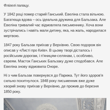
Флігелі палацу.
У 1842 році помер старий Ганський. Евеліна стала вільною.
Багатюща вдова – ось ідеальна дружина для Бальзака. Але
Евеліна тривалий час відмовляла письменнику. Хоча вони
зустрічались і навіть мали дитину, яка, на жаль, народилася
мертвою.
1847 року Бальзак приїхав у Верхівню. Свою подорож він
описав у «Листі про Київ». В цьому творі дісталось і
російським дорогам, і п’яницям-селянам, і, особливо,
євреям. Маєток Ганських Бальзаку дуже сподобався. Але
Евеліна знову відмовила Оноре.
Ні з чим Бальзак повернувся до Парижа. Тут його здоров’я
сильно похитнулося. 1848 року письменник вже дуже
хворий знову приїхав у Верхівню, де прожив до березня
1850 року.