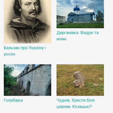
Дерганівка. Віадук та
млин
Бальзак про Україну і
росію
Голубівка
Чуднів. Хрести біля
церкви. Козацькі?