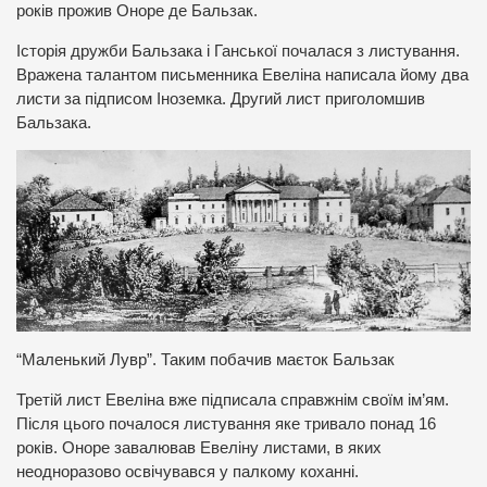
років прожив Оноре де Бальзак.
Історія дружби Бальзака і Ганської почалася з листування.
Вражена талантом письменника Евеліна написала йому два
листи за підписом Іноземка. Другий лист приголомшив
Бальзака.
“Маленький Лувр”. Таким побачив маєток Бальзак
Третій лист Евеліна вже підписала справжнім своїм ім’ям.
Після цього почалося листування яке тривало понад 16
років. Оноре завалював Евеліну листами, в яких
неодноразово освічувався у палкому коханні.