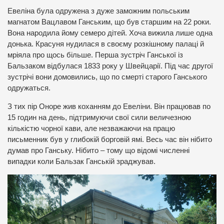
Евеліна була одружена з дуже заможним польським
магнатом Вацлавом Ганським, що був старшим на 22 роки.
Вона народила йому семеро дітей. Хоча вижила лише одна
донька. Красуня нудилася в своєму розкішному палаці й
мріяла про щось більше. Перша зустріч Ганської із
Бальзаком відбулася 1833 року у Швейцарії. Під час другої
зустрічі вони домовились, що по смерті старого Ганського
одружаться.
З тих пір Оноре жив коханням до Евеліни. Він працював по
15 годин на день, підтримуючи свої сили величезною
кількістю чорної кави, але незважаючи на працю
письменник був у глибокій борговій ямі. Весь час він нібито
думав про Ганську. Нібито – тому що відомі численні
випадки коли Бальзак Ганській зраджував.