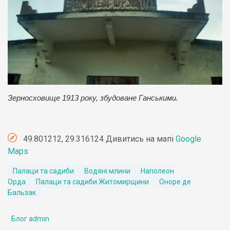
Зерносховище 1913 року, збудоване Ганськими.
49.801212, 29.316124 Дивитись на мапі
Google
Maps
Палаци та садиби
Водяні млини
Наполеон
Орда
Палаци та садиби Житомирщини
Оноре де
Бальзак
Блог admin