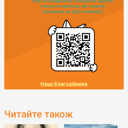
Збір на оцифровку козацьких церков
(тисни на картинці, або скануй
посилання на збір monobank):
Наші благодійники
Читайте також