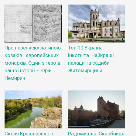
Про переписку латиною
Топ 10 Україна
козаків і європейських
Інкогніта. Найкращі
монархів. Один з героїв
палаци та садиби
нашої історії – Юрій
Житомирщини
Немирич
Скеля Крашевського
Радомишль. Скарбниця