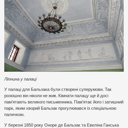
Ліпнина у палаці
У палаці для Бальзака були створені суперумови. Так
розкішно він ніколи не жив. Кімнати палацу ще й досі
пам’ятають великого письменника. Пам’ятає його і затишний
парк, яким хворий Бальзак прогулювався із спеціальною
паличкою.
У березні 1850 року Оноре де Бальзак та Евеліна Ганська