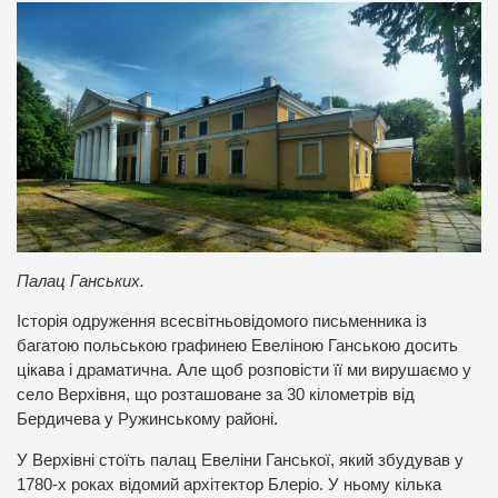
Палац Ганських.
Історія одруження всесвітньовідомого письменника із
багатою польською графинею Евеліною Ганською досить
цікава і драматична. Але щоб розповісти її ми вирушаємо у
село Верхівня, що розташоване за 30 кілометрів від
Бердичева у Ружинському районі.
У Верхівні стоїть палац Евеліни Ганської, який збудував у
1780-х роках відомий архітектор Блеріо. У ньому кілька