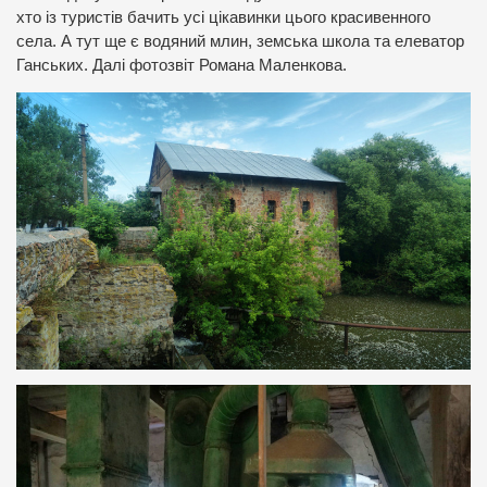
хто із туристів бачить усі цікавинки цього красивенного
села. А тут ще є водяний млин, земська школа та елеватор
Ганських. Далі фотозвіт Романа Маленкова.