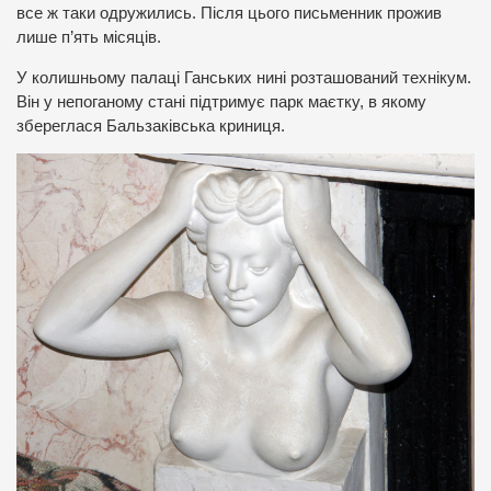
все ж таки одружились. Після цього письменник прожив
лише п’ять місяців.
У колишньому палаці Ганських нині розташований технікум.
Він у непоганому стані підтримує парк маєтку, в якому
збереглася Бальзаківська криниця.