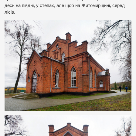
десь на півдні, у степах, але щоб на Житомирщині, серед
лісів.