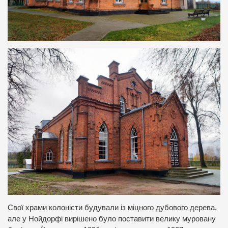
Свої храми колоністи будували із міцного дубового дерева,
але у Нойдорфі вирішено було поставити велику муровану