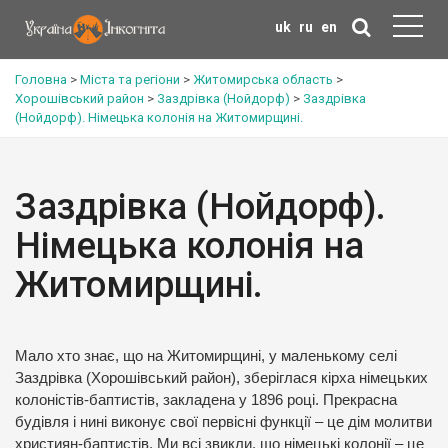
uk
ru
en
Головна
>
Міста та регіони
>
Житомирська область
>
Хорошівський район
>
Заздрівка (Нойдорф)
>
Заздрівка
(Нойдорф). Німецька колонія на Житомирщині.
Заздрівка (Нойдорф).
Німецька колонія на
Житомирщині.
Мало хто знає, що на Житомирщині, у маленькому селі
Заздрівка (Хорошівський район), зберіглася кірха німецьких
колоністів-баптистів, закладена у 1896 році. Прекрасна
будівля і нині виконує свої первісні функції – це дім молитви
християн-баптистів. Ми всі звикли, що німецькі колонії – це