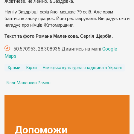
Жовтневе, не Леніно, а Заздрівка.
Нині у Заздрівці, офіційно, мешкає 79 осіб. Але храм
баптистів знову працює. Його реставрували. Він радує око й
нагадує про німців Житомирщини.
Текст та фото Романа Маленкова, Сергія Щербія.
50.570953, 28.308935 Дивитись на мапі
Google
Maps
Храми
Кірхи
Німецька культурна спадщина в Україні
Блог Маленков Роман
Допоможи