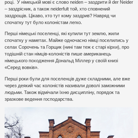
році. У німецькій мові є слово neiden – заздрити й der Neider
– заздрісник, а також neiderfult той, хто сповнений
заздрощів. Цікаво, хто тут кому заздрив? Навряд чи
спочатку тут було колоністам легко.
Перші німецькі поселенці, які купили тут землю, жили
спочатку у наметах. Майже одночасно німці поселились у
селах Сорочень та Горщик (нині там теж є старі кірхи), про
тодішній стан німців-колоністів пише американець
німецького походження Дональд Міллер у своїй книзі
«Серед вовків».
Перші роки були для поселенців дуже складними, але вже
через деякий час колоністів називали доволі заможними
людьми. Також відмічали їхню дисципліну, порядок та
зразкове ведення господарства.