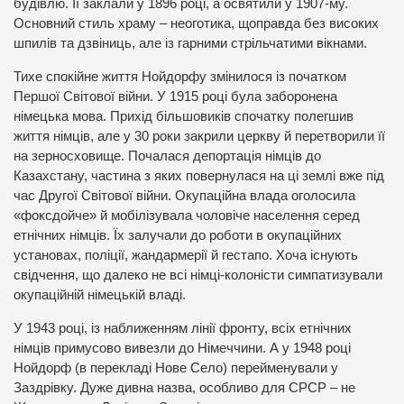
будівлю. Її заклали у 1896 році, а освятили у 1907-му.
Основний стиль храму – неоготика, щоправда без високих
шпилів та дзвіниць, але із гарними стрільчатими вікнами.
Тихе спокійне життя Нойдорфу змінилося із початком
Першої Світової війни. У 1915 році була заборонена
німецька мова. Прихід більшовиків спочатку полегшив
життя німців, але у 30 роки закрили церкву й перетворили її
на зерносховище. Почалася депортація німців до
Казахстану, частина з яких повернулася на ці землі вже під
час Другої Світової війни. Окупаційна влада оголосила
«фоксдойче» й мобілізувала чоловіче населення серед
етнічних німців. Їх залучали до роботи в окупаційних
установах, поліції, жандармерії й гестапо. Хоча існують
свідчення, що далеко не всі німці-колоністи симпатизували
окупаційній німецькій владі.
У 1943 році, із наближенням лінії фронту, всіх етнічних
німців примусово вивезли до Німеччини. А у 1948 році
Нойдорф (в перекладі Нове Село) перейменували у
Заздрівку. Дуже дивна назва, особливо для СРСР – не