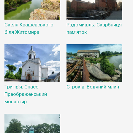
Скеля Крашевського
Радомишль. Скарбниця
біля Житомира
пам’яток
Тригір’я. Спасо-
Строків. Водяний млин
Преображенський
монастир