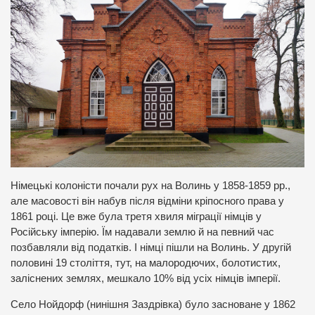
Німецькі колоністи почали рух на Волинь у 1858-1859 рр.,
але масовості він набув після відміни кріпосного права у
1861 році. Це вже була третя хвиля міграції німців у
Російську імперію. Їм надавали землю й на певний час
позбавляли від податків. І німці пішли на Волинь. У другій
половині 19 століття, тут, на малородючих, болотистих,
заліснених землях, мешкало 10% від усіх німців імперії.
Село Нойдорф (нинішня Заздрівка) було засноване у 1862