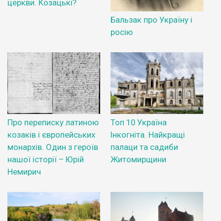
церкви. Козацькі?
Бальзак про Україну і
росію
Про переписку латиною
Топ 10 Україна
козаків і європейських
Інкогніта. Найкращі
монархів. Один з героїв
палаци та садиби
нашої історії – Юрій
Житомирщини
Немирич